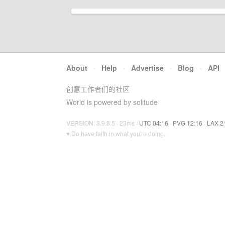
About
·
Help
·
Advertise
·
Blog
·
API
创意工作者们的社区
World is powered by solitude
VERSION: 3.9.8.5 · 23ms ·
UTC 04:16
·
PVG 12:16
·
LAX 2
♥ Do have faith in what you're doing.