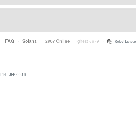
·
FAQ
·
Solana
·
2807 Online
Highest 6679
·
Select Langua
1:16
·
JFK 00:16