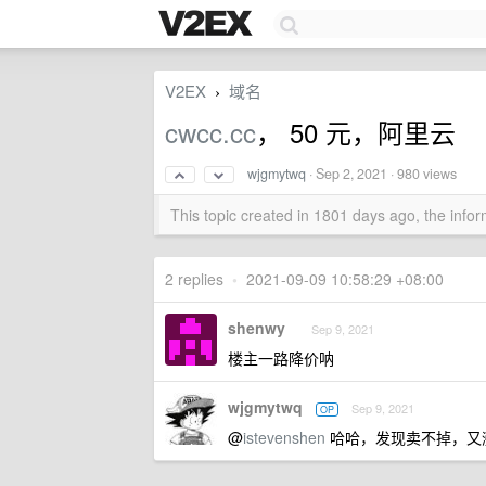
V2EX
域名
›
cwcc.cc
， 50 元，阿里云
wjgmytwq
·
Sep 2, 2021
· 980 views
This topic created in 1801 days ago, the inf
2 replies
•
2021-09-09 10:58:29 +08:00
shenwy
Sep 9, 2021
楼主一路降价呐
wjgmytwq
Sep 9, 2021
OP
@
istevenshen
哈哈，发现卖不掉，又