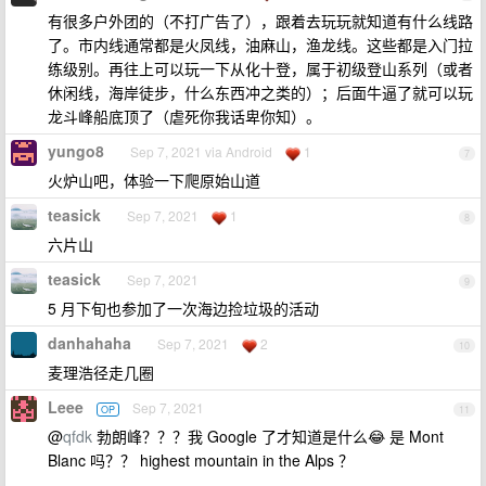
有很多户外团的（不打广告了），跟着去玩玩就知道有什么线路
了。市内线通常都是火凤线，油麻山，渔龙线。这些都是入门拉
练级别。再往上可以玩一下从化十登，属于初级登山系列（或者
休闲线，海岸徒步，什么东西冲之类的）；后面牛逼了就可以玩
龙斗峰船底顶了（虐死你我话卑你知）。
yungo8
Sep 7, 2021 via Android
1
7
火炉山吧，体验一下爬原始山道
teasick
Sep 7, 2021
1
8
六片山
teasick
Sep 7, 2021
9
5 月下旬也参加了一次海边捡垃圾的活动
danhahaha
Sep 7, 2021
2
10
麦理浩径走几圈
Leee
Sep 7, 2021
OP
11
@
qfdk
勃朗峰？？？我 Google 了才知道是什么😂 是 Mont
Blanc 吗？？ highest mountain in the Alps ？