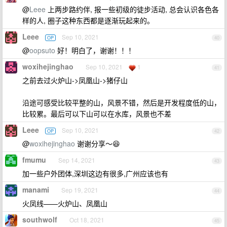
@
Leee
上两步路约伴, 报一些初级的徒步活动, 总会认识各色各
样的人, 圈子这种东西都是逐渐玩起来的。
Leee
Sep 10, 2021
OP
40
@
oopsuto
好！明白了，谢谢！！！
woxihejinghao
Sep 10, 2021
1
41
之前去过火炉山->凤凰山->猪仔山
沿途可感受比较平整的山，风景不错，然后是开发程度低的山，
比较累。最后可以下山可以在水库，风景也不差
Leee
Sep 10, 2021
OP
42
@
woxihejinghao
谢谢分享～😆
fmumu
Sep 14, 2021
43
加一些户外团体,深圳这边有很多,广州应该也有
manami
Sep 19, 2021
44
火凤线——火炉山、凤凰山
southwolf
Oct 18, 2021
45