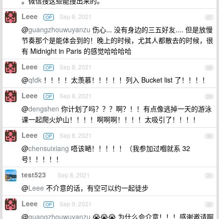
。微信搜这些能搜出来的。
Leee
Sep 8, 2021
OP
27
@
guangzhouwuyanzu
伤心... 没有身边的三五好友.... 但是放慢
节奏那个是能体会到的！晚上的时候，尤其人都散去的时候，很
有 Midnight in Paris 的感觉哈哈哈哈
Leee
Sep 8, 2021
OP
28
@
qfdk
！！！！太羡慕！！！！！列入 Bucket list 了！！！！
Leee
Sep 8, 2021
OP
29
@
dengshen
你计划了吗？？？啊？！！有点像逃掉一天的游泳
课一起爬火炉山！！！！啊啊啊！！！！太吸引了！！！！
Leee
Sep 8, 2021
OP
30
@
chensuixiang
唔该嗮！！！！！（我参加过嗰就系 32
号！！！！！
test523
Sep 8, 2021
31
@
Leee
不介意的话，有空可以约一起徒步
Leee
Sep 9, 2021
OP
32
@
guangzhouwuyanzu
😭😭😭 为什么会介意！！！感谢邀请啊