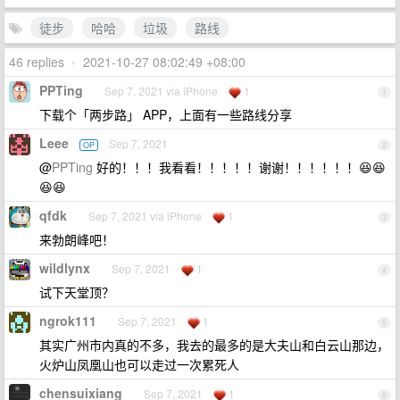
徒步
哈哈
垃圾
路线
46 replies
•
2021-10-27 08:02:49 +08:00
PPTing
Sep 7, 2021 via iPhone
1
1
下载个「两步路」 APP，上面有一些路线分享
Leee
Sep 7, 2021
OP
2
@
PPTing
好的！！！我看看！！！！！谢谢！！！！！！😆😆
😆😆
qfdk
Sep 7, 2021 via iPhone
1
3
来勃朗峰吧！
wildlynx
Sep 7, 2021
1
4
试下天堂顶？
ngrok111
Sep 7, 2021
1
5
其实广州市内真的不多，我去的最多的是大夫山和白云山那边，
火炉山凤凰山也可以走过一次累死人
chensuixiang
Sep 7, 2021
1
6