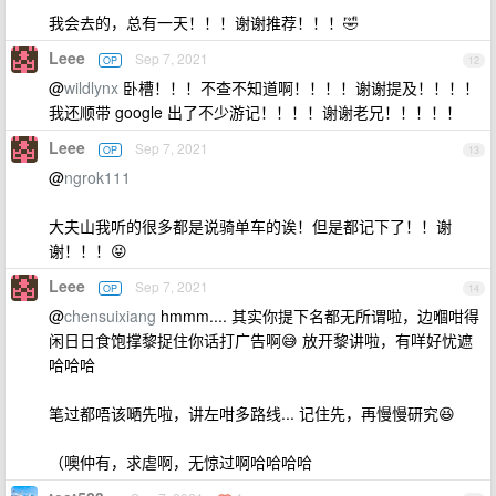
我会去的，总有一天！！！谢谢推荐！！！🤣
Leee
Sep 7, 2021
OP
12
@
wildlynx
卧槽！！！不查不知道啊！！！！谢谢提及！！！！
我还顺带 google 出了不少游记！！！！谢谢老兄！！！！！
Leee
Sep 7, 2021
OP
13
@
ngrok111
大夫山我听的很多都是说骑单车的诶！但是都记下了！！谢
谢！！！😝
Leee
Sep 7, 2021
OP
14
@
chensuixiang
hmmm.... 其实你提下名都无所谓啦，边嗰咁得
闲日日食饱撑黎捉住你话打广告啊😅 放开黎讲啦，有咩好忧遮
哈哈哈
笔过都唔该嗮先啦，讲左咁多路线... 记住先，再慢慢研究😆
（噢仲有，求虐啊，无惊过啊哈哈哈哈