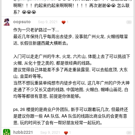
啊啊！！！约起来约起来啊啊啊！！！！再次谢谢😭😭 怎么联
系？😭😭😭
oopsuto
Sep 9, 2021
1
33
作为一只老驴路过一下...
最近几年保持几乎每周出去徒步, 没事就广州火龙, 火帽线瞎溜
达, 长假往新疆西藏大横断去。
入门可以走走广州的牛木, 火龙, 六片山, 体能上去了可以挑战下
火帽, 从化十登之类的, 都是很经典的线路。
建议觉得自己体能差不多了再走重装露营, 可以去船底顶, 大东
山, 韭菜岭等等。
当然不想玩重装单纯想市内徒步也可以, 这几年广州的户外大神
走通了不少又长又虐的线路, 中国地图, 火帽白, 帽峰山画花, 白
均等等都很有意思, 前提是你体能够。
ps, 26 楼提的是商业户外团队, 新手可以跟着玩几次, 但最终还
是建议你跟一些 AA 队伍, AA 队伍的线路比商业队的会更有意
思, 玩的时间长了会有一帮好朋友经常一起玩的。
hzbb2221
Sep 9, 2021
1
34