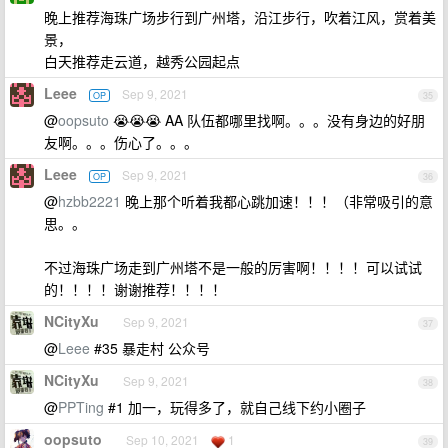
晚上推荐海珠广场步行到广州塔，沿江步行，吹着江风，赏着美
景，
白天推荐走云道，越秀公园起点
Leee
Sep 9, 2021
OP
35
@
oopsuto
😭😭😭 AA 队伍都哪里找啊。。。没有身边的好朋
友啊。。。伤心了。。。
Leee
Sep 9, 2021
OP
36
@
hzbb2221
晚上那个听着我都心跳加速！！！（非常吸引的意
思。。
不过海珠广场走到广州塔不是一般的厉害啊！！！！可以试试
的！！！！谢谢推荐！！！！
NCityXu
Sep 9, 2021
37
@
Leee
#35 暴走村 公众号
NCityXu
Sep 9, 2021
38
@
PPTing
#1 加一，玩得多了，就自己线下约小圈子
oopsuto
Sep 10, 2021
1
39