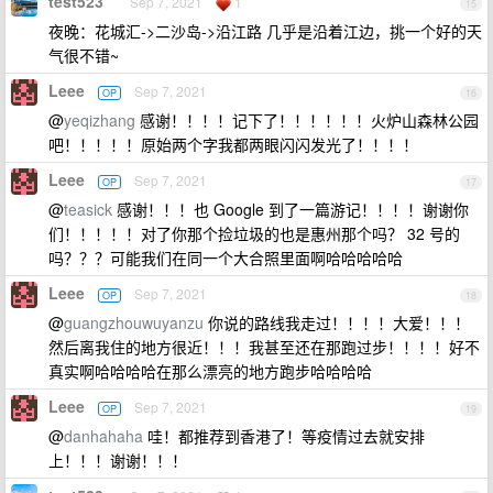
test523
Sep 7, 2021
1
15
夜晚：花城汇->二沙岛->沿江路 几乎是沿着江边，挑一个好的天
气很不错~
Leee
Sep 7, 2021
OP
16
@
yeqizhang
感谢！！！！记下了！！！！！！火炉山森林公园
吧！！！！！原始两个字我都两眼闪闪发光了！！！！
Leee
Sep 7, 2021
OP
17
@
teasick
感谢！！！也 Google 到了一篇游记！！！！谢谢你
们！！！！！对了你那个捡垃圾的也是惠州那个吗？ 32 号的
吗？？？可能我们在同一个大合照里面啊哈哈哈哈哈
Leee
Sep 7, 2021
OP
18
@
guangzhouwuyanzu
你说的路线我走过！！！！大爱！！！
然后离我住的地方很近！！！我甚至还在那跑过步！！！！好不
真实啊哈哈哈哈在那么漂亮的地方跑步哈哈哈哈
Leee
Sep 7, 2021
OP
19
@
danhahaha
哇！都推荐到香港了！等疫情过去就安排
上！！！谢谢！！！