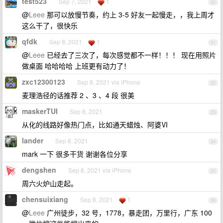
test523
Sep 7, 2021
1
20
@
Leee
那可以放慢节奏，约上 3-5 好友一起慢走，，我上周才
这么干了，很快乐
qfdk
Sep 8, 2021
1
21
@
Leee
已经去了三次了，每次感觉都不一样！！！ 现在用照片
做桌面 哈哈哈哈 上班更有动力了！
zxc12300123
Sep 8, 2021 via iPhone
22
麦理浩径的话推荐 2 、3 、4 段 很美
maskerTUI
Sep 8, 2021
23
从化的线路好像热门点，比如通天蜡烛、阿婆Ⅵ
lander
Sep 8, 2021
24
mark 一下 很多干货 谢谢各位分享
dengshen
Sep 8, 2021 via iPhone
25
周六火炉山走起。
chensuixiang
Sep 8, 2021
1
26
@
Leee
广州徒步，32 号，1778，暴走团，万里行，广东 100