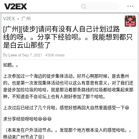
V2EX
广州
›
[广州][徒步]请问有没有人自己计划过路
线的呀。。分享下经验呗。。我能想到都只
是白云山那些了
By
Leee
at Sep 7, 2021 · 4308 views
如题。。
上次参加过一个海边的徒步集体活动，好开心啊那时候，是去惠州
的，也是第一次发现集体活动也可以这么有意思有意义，对了我们还
是徒步加捡垃圾的哈哈，就是那沿着那条路线的垃圾都给收集起来那
种，不知道会不会论坛上也有人刚好参加了那个哈哈。
上次过后已经过了几个月啦，感觉好想再回大自然里面感受一下😆
求分享经验呀哈哈😆😆😆
（本来发在户外活动节点。。发现那个地方根本没人的感觉哈哈。。
移动来广州节点了😝）