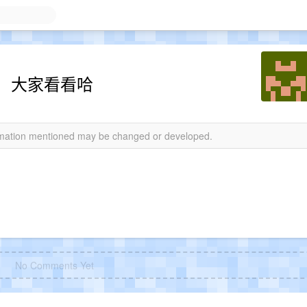
，大家看看哈
ormation mentioned may be changed or developed.
No Comments Yet