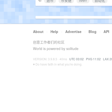
造币
币安链
fiverr
自动化
About
·
Help
·
Advertise
·
Blog
·
API
创意工作者们的社区
World is powered by solitude
VERSION: 3.9.8.5 · 40ms ·
UTC 03:02
·
PVG 11:02
·
LAX 2
♥ Do have faith in what you're doing.