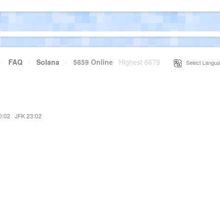
·
FAQ
·
Solana
·
5859 Online
Highest 6679
·
Select Langua
0:02
·
JFK 23:02