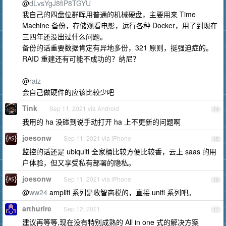
@
dLvsYgJ8fiP8TGYU
我自己的四盘位群晖用普通的机械硬盘，主要用来 Time
Machine 备份，存储观看电影，运行各种 Docker，用了到现在
三四年还没出过什么问题。
备份的话重要数据肯定有异地多份，321 原则，挺强迫症的。
RAID 重建还有可能不成功的？纳尼？
@
raiz
会自己做硬件的应该比较少吧
Tink
Sep 11, 2021 via Android
14
我用的 ha 没碰到说手动打开 ha 上不更新的问题啊
joesonw
Sep 11, 2021 via iPhone
15
监控的话还是 ubiquiti 全家桶比较方便比较香，云上 saas 的用
户体验，但又享受私有部署的隐私。
joesonw
Sep 11, 2021 via iPhone
16
@
ww24
amplifi 系列是收智商税的，直接 unifi 系列吧。
arthurire
Sep 12, 2021
17
建议再等等,现在没有特别成熟的 All in one 式的解决方案