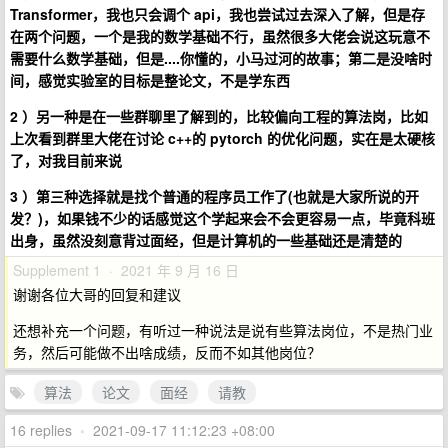
Transformer，我也只会调个 api，我也尝试过去深入了解，但是存
在两个问题，一个是我的数学基础不行，虽然很多大佬会说这玩意不
需要什么数学基础，但是....你懂的，小马过河的故事；第二是没啥时
间，感觉实验室的目标是整论文，不是学东西
2 ）另一种是在一些群聊里了解到的，比较偏向工程的算法岗，比如
上次看到群里大佬在讨论 c++的 pytorch 的优化问题，实在是太硬核
了，对我目前来说
3 ）第三种选择就是找个普通的程序员工作了(也就是大家所说的开
发？)，如果钱不少的话感觉这个学起来会不会更容易一点，毕竟科班
出身，虽然没刻意背过面经，但是计算机的一些基础还是清楚的
Supplement 1 · 2021 年 9 月 16 日
谢谢各位大哥的回复和建议
还想补充一个问题，有听过一种说法是说有些算法岗位，不是热门业
务，然后可能做不出啥成绩，反而不如其他岗位？
算法
论文
面经
请教
16 replies
•
2021-09-17 11:12:23 +08:00