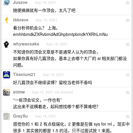
Juszoe
Sep 16, 2021
4
随便搞搞就有一作顶会，太凡了吧
tbbrave
Sep 16, 2021
5
看分析师机会么？ 上海。
emhhbmdkZXRvbmdAdGhpbmtpbmdkYXRhLmNu
whywaoxaks
Sep 16, 2021
6
不知道你的顶会文章是不是通常人认为的顶会，
如果你真有好几篇顶会，基本上去哪个大厂的 ai 相关部门都没
问题。
Titanium21
Sep 16, 2021
7
好几篇顶会不继续读博？留校当老师不香吗
stimw
Sep 16, 2021 via Android
8
“一些顶会论文，一作也有”
这出来不说横着走，起码想找哪个都不算难吧？
GrayXu
Sep 16, 2021
9
感觉你的 1 和 2 有点极端化，2 更像是在做 sys for ml 。现实中
很多 1 其实做的都是 1.5 的活，只不过面试按 1 来面。