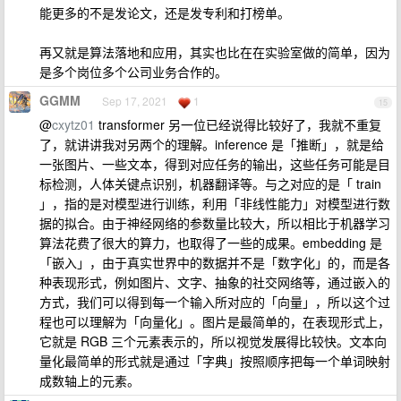
能更多的不是发论文，还是发专利和打榜单。
再又就是算法落地和应用，其实也比在在实验室做的简单，因为
是多个岗位多个公司业务合作的。
GGMM
Sep 17, 2021
1
15
@
cxytz01
transformer 另一位已经说得比较好了，我就不重复
了，就讲讲我对另两个的理解。inference 是「推断」，就是给
一张图片、一些文本，得到对应任务的输出，这些任务可能是目
标检测，人体关键点识别，机器翻译等。与之对应的是「 train
」，指的是对模型进行训练，利用「非线性能力」对模型进行数
据的拟合。由于神经网络的参数量比较大，所以相比于机器学习
算法花费了很大的算力，也取得了一些的成果。embedding 是
「嵌入」，由于真实世界中的数据并不是「数字化」的，而是各
种表现形式，例如图片、文字、抽象的社交网络等，通过嵌入的
方式，我们可以得到每一个输入所对应的「向量」，所以这个过
程也可以理解为「向量化」。图片是最简单的，在表现形式上，
它就是 RGB 三个元素表示的，所以视觉发展得比较快。文本向
量化最简单的形式就是通过「字典」按照顺序把每一个单词映射
成数轴上的元素。