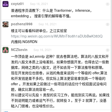
cxytz01
Sep 16, 2021
1
普通程序员请教下：什么是 Tranformer，inference，
embedding 。 搜索引擎的解释看不懂。
pozhenzi998
Sep 16, 2021
2
楼主可以看看科研单位，之江实验室
https://mp.weixin.qq.com/s/WUMtnT8o8h1aDUbBwK383Q
内推码:NG5RDN
NCZkevin
Sep 16, 2021
3
一作顶会是 acl,emnlp 这种？就去卷算法吧，算法的八股文和开
发的八股文本质上没啥差别，如果你想面开发，也得去记一些数
据库，网络之类的八股文，还不如去背一下算法推导和原理。
现在开发岗位也很卷，从钱的角度来说同一个等级的 offer,算法
和开发钱是差不多的。但实际上算法更容易拿到高一个等级的
offer 。开发如果之前做过一些项目的话应付个校招面试没啥问
题，确实比算法岗容易一点。
所以建议可以先投 1 类型的实习工作，能找到实习再说。如果找
不到说明能力或者运气不行，就转投 3 。至于 2 就算了，没基
础入门很难，也没啥性价比。