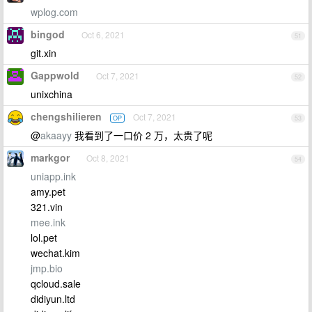
wplog.com
bingod
Oct 6, 2021
51
git.xin
Gappwold
Oct 7, 2021
52
unixchina
chengshilieren
Oct 7, 2021
OP
53
@
akaayy
我看到了一口价 2 万，太贵了呢
markgor
Oct 8, 2021
54
uniapp.ink
amy.pet
321.vin
mee.ink
lol.pet
wechat.kim
jmp.bio
qcloud.sale
didiyun.ltd