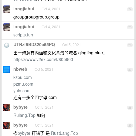
longjiahui
Oct 4, 2021
24
groupgroupgroup.group
longjiahui
Oct 4, 2021
25
scripts.fun
UTRzf5BD820c55PQ
Oct 5, 2021
26
出一诗意有内涵和文化背景的域名 qingting.blue：
https://www.v2ex.com/t/805903
nbweb
Oct 5, 2021
27
kzpu.com
pzmu.com
yuln.com
还有十多个四字母 com
bybyte
Oct 5, 2021
28
Rulang.Top
如何
bybyte
Oct 5, 2021
29
@
bybyte
打错了 是
RustLang.Top