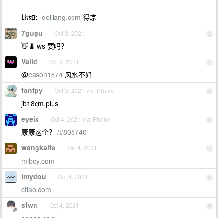
比如：
deiliang.com
得凉
7gugu
Oct 3, 2021
3
👋🐛.ws 要吗？
Valid
Oct 3, 2021
4
@
eason1874
风水不好
fanfpy
Oct 3, 2021 via iPhone
5
jb18cm.plus
eyeix
Oct 4, 2021 via iPhone
6
康康这个？
/t/805740
wangkaifa
Oct 4, 2021
7
miboy.com
imydou
Oct 4, 2021
8
ctiao.com
sfwn
Oct 4, 2021
9