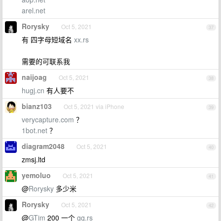
arel.net
Rorysky
Oct 5, 2021
37
有 四字母短域名
xx.rs
需要的可联系我
naijoag
Oct 5, 2021
38
hugj.cn
有人要不
bianz103
Oct 5, 2021 via iPhone
39
verycapture.com
？
1bot.net
？
diagram2048
Oct 5, 2021
40
zmsj.ltd
yemoluo
Oct 5, 2021
41
@
Rorysky
多少米
Rorysky
Oct 5, 2021
42
@
GTim
200 一个
gq.rs