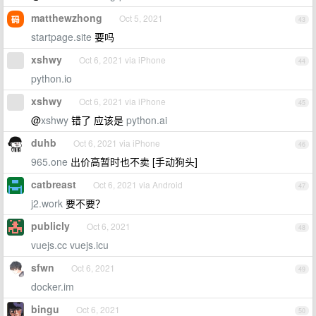
matthewzhong
Oct 5, 2021
43
startpage.site
要吗
xshwy
Oct 6, 2021 via iPhone
44
python.io
xshwy
Oct 6, 2021 via iPhone
45
@
xshwy
错了 应该是
python.ai
duhb
Oct 6, 2021 via iPhone
46
965.one
出价高暂时也不卖 [手动狗头]
catbreast
Oct 6, 2021 via Android
47
j2.work
要不要？
publicly
Oct 6, 2021
48
vuejs.cc
vuejs.icu
sfwn
Oct 6, 2021
49
docker.im
bingu
Oct 6, 2021
50