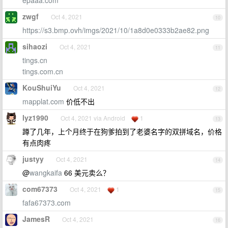
epaaa.com
zwgf
Oct 4, 2021
10
https://s3.bmp.ovh/imgs/2021/10/1a8d0e0333b2ae82.png
sihaozi
Oct 4, 2021
11
tings.cn
tings.com.cn
KouShuiYu
Oct 4, 2021
12
mapplat.com
价低不出
lyz1990
Oct 4, 2021 via Android
1
13
蹲了几年，上个月终于在狗爹拍到了老婆名字的双拼域名，价格
有点肉疼
justyy
Oct 4, 2021
14
@
wangkaifa
66 美元卖么？
com67373
Oct 4, 2021
1
15
fafa67373.com
JamesR
Oct 4, 2021
16