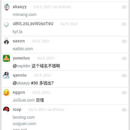
akaayy
Oct 5, 2021 via Android
30
mimang.com
4BVL25L90W260T9U
Oct 5, 2021
31
kyf.la
saxon
Oct 5, 2021
32
eatbtc.com
yemoluo
Oct 5, 2021
33
@
ospider
这个域名不错啊
qanniu
Oct 5, 2021
34
@
akaayy
#30 多钱出?
eggcn
Oct 5, 2021
35
JuGuai.com
巨怪
tozp
Oct 5, 2021 via iPhone
36
laoxing.com
cuiguan.com
aop.net