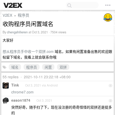
V2EX
程序员
›
收购程序员闲置域名
By
chengshilieren
at Oct 3, 2021 · 7504 views
大家好
想从程序员手中收一个双拼.com
域名，如果有闲置准备出售的欢迎跟
帖留下域名，我看上就会联系你哦
域名
程序员
闲置
双拼
55 replies
•
2021-10-11 23:22:18 +08:00
Tink
Oct 3, 2021 via Android
1
chrome7.com
eason1874
Oct 3, 2021
2
突然好奇，随手扫了下，现在没注册的奇奇怪怪的双拼还是挺多
的