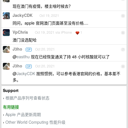
现在澳门有疫情，楼主啥时候去？
JackyCDK
Oct 19, 2021
5
同问，apple 官网澳门页面甚至没有价格....
VpChris
Oct 19, 2021 via iPhone
1
6
澳门没选配哈
J3ho
Oct 20, 2021
OP
7
@
eastlhu
现在已经恢复通关了持 48 小时核酸就可以了
J3ho
Oct 20, 2021
OP
8
@
JackyCDK
按照惯例，可以参考香港官网的价格，基本差不
多。
Support
根据产品序列号查看状态
›
有用链接
Apple 产品更新周期
›
Other World Computing 性能升级
›