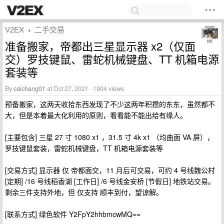
V2EX
二手交易
›
准备搬家，帝都出三星显示器 x2（仅面
交）罗技键鼠、雷蛇机械键盘、TT 机箱电源
套装等
By
caichang01
at Oct 27, 2021 · 1904 views
预备搬家，这两天收拾东西发现了不少这两年积攒的东东，虽然都不
大，但是本着最大化利用的原则，看看能不能出给有缘人。
[主要包含] 三星 27 寸 1080 x1 ，31.5 寸 4k x1 （均曲面 VA 屏），
罗技键鼠套装，雷蛇机械键盘，TT 机箱电源套装等
[交易方式] 显示器 仅 帝都面交，11 月后可交易，可约 4 号线魏公村
[定期] /16 号线稻香湖 [工作日] /6 号线金安桥 [节假日] 地铁站交易。
剩余三件支持外地，但 仅支持 顺丰到付，望谅解。
[联系方式] 绿色软件 Y2FpY2hhbmcwMQ==