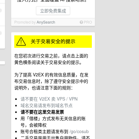
立即免费集成
2
Promoted by
AnySearch
PRO
3
在您初次进行交易之前，请点击上面的
黄色横条阅读关于交易安全的提示。
为了提高 V2EX 的有效信息质量，在发
布交易信息时，除了遵守安全提示中的
说明外，也请注意下面的规则：
请不要在 V2EX 卖 VPS / VPN
域名交易请发布到域名节点
请不要在这里交易发票
用「借楼」方式发布无关信息的账
号，会被降权
账号合租类主题请发布到
/go/cosub
二手交易是用于出售自用物件。请不