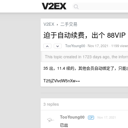
V2EX
二手交易
›
迫于自动续费，出个 88VI
TooYoung00
·
Nov 17, 2021
· 1199 view
This topic created in 1723 days ago, the inf
35 出，11.4 续的，其他会员自动绑定了，只
T25jZVlvdW5nXw==
3 replies
TooYoung00
Nov 17, 2021
OP
已出