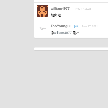
william4977
Nov 17, 2021
加你啦
TooYoung00
Nov 17, 2021
OP
@
william4977
刚出