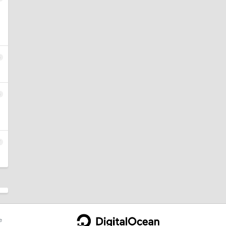
5
6
7
e