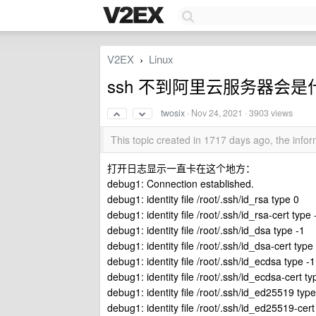
V2EX
Linux
›
ssh 不到阿里云服务器会
twosix
·
Nov 24, 2021
· 3903 views
This topic created in 1717 days ago, the inf
打开日志显示一直卡在这个地方：
debug1: Connection established.
debug1: identity file /root/.ssh/id_rsa type 0
debug1: identity file /root/.ssh/id_rsa-cert type 
debug1: identity file /root/.ssh/id_dsa type -1
debug1: identity file /root/.ssh/id_dsa-cert type
debug1: identity file /root/.ssh/id_ecdsa type -1
debug1: identity file /root/.ssh/id_ecdsa-cert ty
debug1: identity file /root/.ssh/id_ed25519 type
debug1: identity file /root/.ssh/id_ed25519-cert