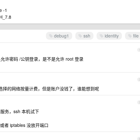
e -1
SH_7.8
debug1
ssh
identity
file
允许密码 /公钥登录，是不是允许 root 登录
选择的网络按量计费，但是账户没钱了，谁能想到呢
 服务，ssh 本机试下
iptables 没放开端口