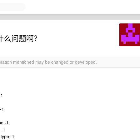
是什么问题啊？
ormation mentioned may be changed or developed.
-1
 -1
pe -1
 -1
 type -1