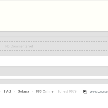
No Comments Yet
·
FAQ
·
Solana
·
883 Online
Highest 6679
·
Select Languag