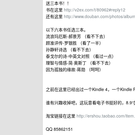
送三本书！！
书在这里
http://v2ex.com/t/80962#reply12
还有这里
http://www.douban.com/photos/albu
以下六本书任选三本。
流浪玛厄斯-郝景芳 （看不下去）
顾准评传-罗银胜 （看了一半）
孙静轩诗选 （看不下去）
泰戈尔的诗-中英文对照 （看过一点）
理智与情感-简·奥斯丁 （看不下去）
因为孤独的缘故-蒋勋 （呵呵）
之前在这里已经出过一个Kindle 4，一个Kindle Fi
谁有兴趣收掉吧，这玩意看电子书挺好的，8.9
淘宝链接在这里
http://ershou.taobao.com/it
QQ 85862151