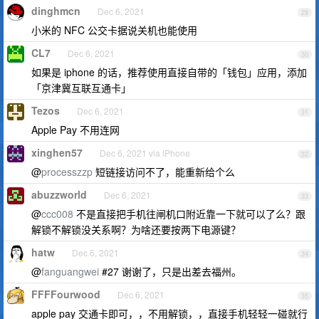
dinghmcn
Dec 6, 2021
29
小米的 NFC 公交卡据说关机也能使用
CL7
Dec 6, 2021
30
如果是 iphone 的话，推荐使用直接自带的「钱包」应用，添加
「京津冀互联互通卡」
Tezos
Dec 6, 2021
31
Apple Pay 不用连网
xinghen57
Dec 6, 2021 via iPhone
32
@
processzzp
短链接访问不了，能重新给个么
abuzzworld
Dec 6, 2021
33
@
ccc008
不是直接把手机往闸机口附近靠一下就可以了么？跟
解锁不解锁没关系啊？为啥还要按两下电源键？
hatw
Dec 6, 2021
34
@
fanguangwei
#27 谢谢了，只是出差去福州。
FFFFourwood
Dec 6, 2021
35
apple pay 交通卡即可，，不用解锁，，直接手机轻轻一碰就行