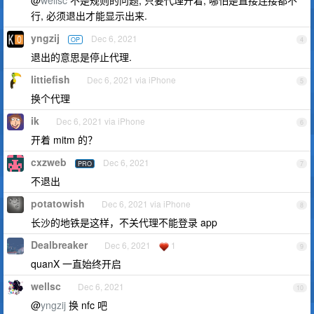
@
wellsc
不是规则的问题, 只要代理开着, 哪怕是直接连接都不
行, 必须退出才能显示出来.
yngzij
Dec 6, 2021
OP
4
退出的意思是停止代理.
littiefish
Dec 6, 2021 via iPhone
5
换个代理
ik
Dec 6, 2021 via iPhone
6
开着 mitm 的？
cxzweb
Dec 6, 2021
PRO
7
不退出
potatowish
Dec 6, 2021 via iPhone
8
长沙的地铁是这样，不关代理不能登录 app
Dealbreaker
Dec 6, 2021
1
9
quanX 一直始终开启
wellsc
Dec 6, 2021
10
@
yngzij
换 nfc 吧