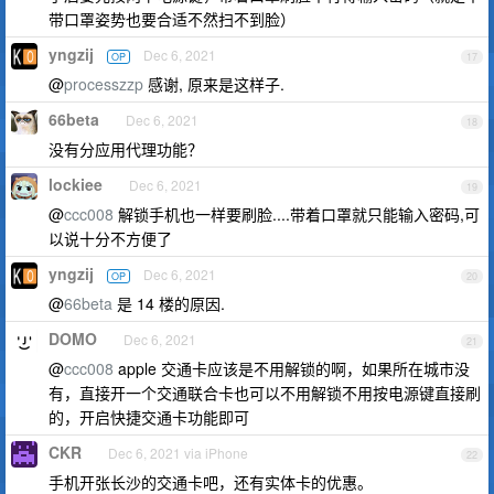
带口罩姿势也要合适不然扫不到脸）
yngzij
Dec 6, 2021
OP
17
@
processzzp
感谢, 原来是这样子.
66beta
Dec 6, 2021
18
没有分应用代理功能？
lockiee
Dec 6, 2021
19
@
ccc008
解锁手机也一样要刷脸....带着口罩就只能输入密码,可
以说十分不方便了
yngzij
Dec 6, 2021
OP
20
@
66beta
是 14 楼的原因.
DOMO
Dec 6, 2021
21
@
ccc008
apple 交通卡应该是不用解锁的啊，如果所在城市没
有，直接开一个交通联合卡也可以不用解锁不用按电源键直接刷
的，开启快捷交通卡功能即可
CKR
Dec 6, 2021 via iPhone
22
手机开张长沙的交通卡吧，还有实体卡的优惠。