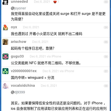
unneeded
Dec 6, 2021
1
53
@
joyoner
我觉得直接自动化里设置成关闭 surge 和打开 surge 是不是更
为简便？
oyx
Dec 6, 2021
54
我也遇到过 开着小火箭忘记关 就刷不出二维码
arischow
Dec 6, 2021
55
起码有个程序日志吧，靠猜？
gugu33
Dec 6, 2021 via iPhone
56
公交类能刷 NFC 就绝不用二维码，不够优雅。
v2000000001ex
Dec 6, 2021 via iPhone
57
国内中转+ wireguard + 分流
vocaloidchina
Dec 6, 2021
58
@
dj9399
其实，如果要保障低安全性的话还是没问题的。对于 iPhone ，
ios 自身就限制了应用读取已安装应用列表和正在运行的应用列