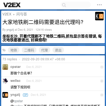
V2EX
问与答
›
大家地铁刷二维码需要退出代理吗?
By
yngzij
at Dec 6, 2021 · 12416 views
坐标长沙, 开着代理刷不了地铁二维码,抓包显示签名错误, 每
次地铁都要退出, 好麻烦呀!
地铁
二维码
代理
退出
73 replies
•
2022-09-20 09:09:47 +08:00
cpstar
Dec 6, 2021
1
那做个白名单？
wellsc
Dec 6, 2021
2
调整下规则呗
yngzij
Dec 6, 2021
OP
3
@
cpstar