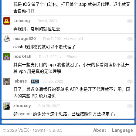
我是 iOS 做了个自动化，打开某个 app 就关闭代理，退出就又
会自动打开
Lemeng
Dec 6, 2021
69
弄规则，常用的就拉进去
miaoge520
Dec 7, 2021 via Android
70
clash 规则模式就可以不走代理了
nook4sh
Dec 7, 2021 via iPhone
71
其实一些支付用的 app 我也就忍了，小米的多看阅读都不让开
着 vpn 用是真的无法理解
isbase
Jul 26, 2022
PRO
72
日了，最近交通银行的买单吧 APP 也是开了代理就不让用，国
内的某些 PD 能力堪忧
zhouxcy
Sep 20, 2022
73
@
joyoner
感谢分享这个思路，已经按照你方法搞定了。
© 2026 V2EX · 129ms · 3.9.8.5
About
·
Language