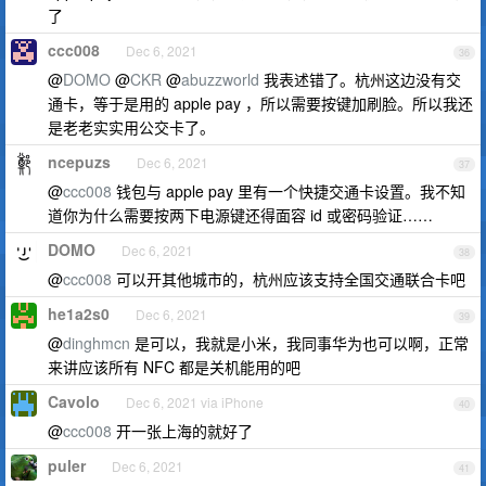
了
ccc008
Dec 6, 2021
36
@
DOMO
@
CKR
@
abuzzworld
我表述错了。杭州这边没有交
通卡，等于是用的 apple pay ，所以需要按键加刷脸。所以我还
是老老实实用公交卡了。
ncepuzs
Dec 6, 2021
37
@
ccc008
钱包与 apple pay 里有一个快捷交通卡设置。我不知
道你为什么需要按两下电源键还得面容 id 或密码验证……
DOMO
Dec 6, 2021
38
@
ccc008
可以开其他城市的，杭州应该支持全国交通联合卡吧
he1a2s0
Dec 6, 2021
39
@
dinghmcn
是可以，我就是小米，我同事华为也可以啊，正常
来讲应该所有 NFC 都是关机能用的吧
Cavolo
Dec 6, 2021 via iPhone
40
@
ccc008
开一张上海的就好了
puler
Dec 6, 2021
41