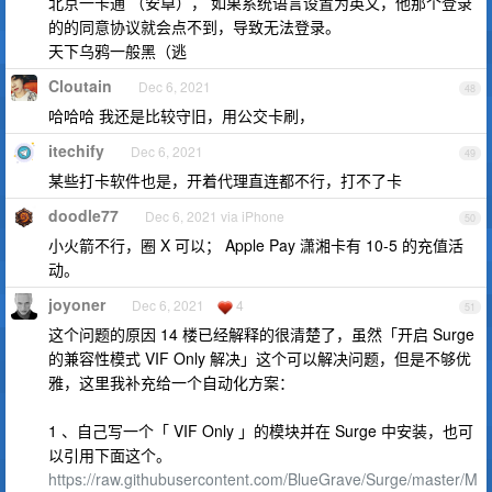
北京一卡通 （安卓）， 如果系统语言设置为英文，他那个登录
的的同意协议就会点不到，导致无法登录。
天下乌鸦一般黑（逃
Cloutain
Dec 6, 2021
48
哈哈哈 我还是比较守旧，用公交卡刷，
itechify
Dec 6, 2021
49
某些打卡软件也是，开着代理直连都不行，打不了卡
doodle77
Dec 6, 2021 via iPhone
50
小火箭不行，圈 X 可以； Apple Pay 潇湘卡有 10-5 的充值活
动。
joyoner
Dec 6, 2021
4
51
这个问题的原因 14 楼已经解释的很清楚了，虽然「开启 Surge
的兼容性模式 VIF Only 解决」这个可以解决问题，但是不够优
雅，这里我补充给一个自动化方案：
1 、自己写一个「 VIF Only 」的模块并在 Surge 中安装，也可
以引用下面这个。
https://raw.githubusercontent.com/BlueGrave/Surge/master/M