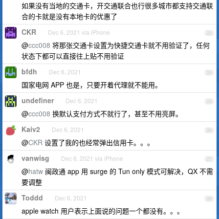
如果没有当地的交通卡，开交通联合也行很多城市都支持交通联
合的卡就是没有本地卡的优惠了
CKR
Dec 6, 2021 via iPhone
23
@
ccc008
将那张交通卡设置为快捷交通卡就不用验证了，任何
状态下都可以直接往上贴不用验证
bfdh
Dec 6, 2021
24
国家电网 APP 也是，只要开着代理就不能用。
undefiner
Dec 6, 2021
25
@
ccc008
换默认支付方式不就行了，甚至不用亮屏。
Kaiv2
Dec 6, 2021
26
@
CKR
设置了我的也经常弹出信用卡。。。
vanwisg
Dec 6, 2021 via iPhone
27
@
hatw
闽政通 app 用 surge 的 Tun only 模式可解决，QX 不需
要调整
Toddd
Dec 6, 2021
28
apple watch 用户表示上面说的问题一个都没有。。。