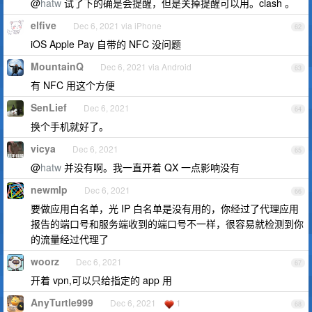
@
hatw
试了下的确是会提醒，但是关掉提醒可以用。clash 。
elfive
Dec 6, 2021 via iPhone
62
iOS Apple Pay 自带的 NFC 没问题
MountainQ
Dec 6, 2021 via Android
63
有 NFC 用这个方便
SenLief
Dec 6, 2021
64
换个手机就好了。
vicya
Dec 6, 2021
65
@
hatw
并没有啊。我一直开着 QX 一点影响没有
newmlp
Dec 6, 2021
66
要做应用白名单，光 IP 白名单是没有用的，你经过了代理应用
报告的端口号和服务端收到的端口号不一样，很容易就检测到你
的流量经过代理了
woorz
Dec 6, 2021
67
开着 vpn,可以只给指定的 app 用
AnyTurtle999
Dec 6, 2021
1
68