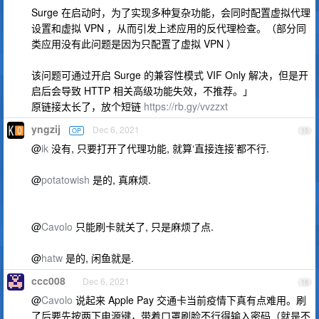
Surge 在启动时，为了实现多种复杂功能，会同时配置虚拟代理
设置和虚拟 VPN ，从而引发上述应用的反代理检查。（部分同
类应用没有此问题是因为只配置了虚拟 VPN ）
该问题可通过开启 Surge 的兼容性模式 VIF Only 解决，但是开
启后会导致 HTTP 相关高级功能失效，不推荐。」
原链接太长了，放个短链
https://rb.gy/vvzzxt
yngzij
Dec 6, 2021
OP
15
@
ik
没有, 只要打开了代理功能, 就算‘直接连接’都不行.
@
potatowish
是的, 真麻烦.
@
Cavolo
只能刷卡就关了, 只是麻烦了点.
@
hatw
是的, 闲鱼就是.
ccc008
Dec 6, 2021
16
@
Cavolo
说起来 Apple Pay 交通卡当前疫情下真有点难用。刷
了后要先按两下电源键，带着口罩刷脸不行得输入密码（就是不