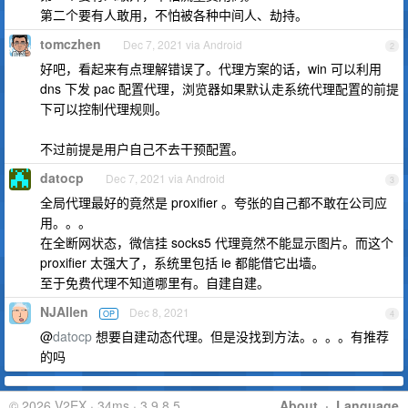
第二个要有人敢用，不怕被各种中间人、劫持。
tomczhen
Dec 7, 2021 via Android
2
好吧，看起来有点理解错误了。代理方案的话，win 可以利用
dns 下发 pac 配置代理，浏览器如果默认走系统代理配置的前提
下可以控制代理规则。
不过前提是用户自己不去干预配置。
datocp
Dec 7, 2021 via Android
3
全局代理最好的竟然是 proxifier 。夸张的自己都不敢在公司应
用。。。
在全断网状态，微信挂 socks5 代理竟然不能显示图片。而这个
proxifier 太强大了，系统里包括 ie 都能借它出墙。
至于免费代理不知道哪里有。自建自建。
NJAllen
Dec 8, 2021
OP
4
@
datocp
想要自建动态代理。但是没找到方法。。。。有推荐
的吗
© 2026 V2EX · 34ms · 3.9.8.5
About
·
Language