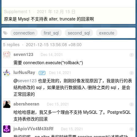
Supplement 1 · 2021 年 12 月 15 日
原来是 Mysql 不支持表 alter, truncate 的回滚啊
connection
first_sql
second_sql
execute
5 replies
•
2021-12-15 13:56:08 +08:00
seven123
Dec 14, 2021
1
需要 connection.execute("rollback;")
IurNusRay
Dec 14, 2021
OP
2
@
seven123
也是无效的，刚刚好像发现原因了，我是执行的表
结构修改的 sql ，如果是执行数据插入 /删除之类的 sql ，是会
正常回滚的
abersheeran
Dec 15, 2021
3
哈哈哈感谢，我又多一个理由不支持 MySQL 了。PostgreSQL
支持表修改的回滚
joApioVVx4M4X6Rf
Dec 15, 2021
4
我说的呢，pg alter 表的时候需要 session.commit()才能成功，