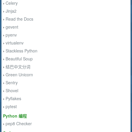
Celery
›
Jinja2
›
Read the Docs
›
gevent
›
pyenv
›
virtualenv
›
Stackless Python
›
Beautiful Soup
›
结巴中文分词
›
Green Unicorn
›
Sentry
›
Shovel
›
Pyflakes
›
pytest
›
Python 编程
pep8 Checker
›