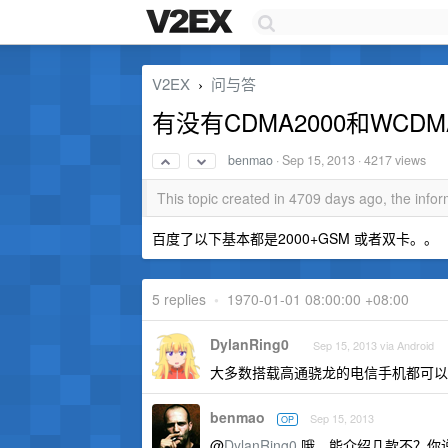
V2EX
问与答
›
有没有CDMA2000和WC
benmao
·
Sep 15, 2013
· 4217 views
This topic created in 4709 days ago, the inf
百度了以下基本都是2000+GSM 或者双卡。。
5 replies
•
1970-01-01 08:00:00 +08:00
DylanRing0
Sep 15, 2013 via Android
大多数搭载高通骁龙的电信手机都可以
benmao
Sep 15, 2013
OP
@
DylanRing0
哦。能介绍几款不？你说