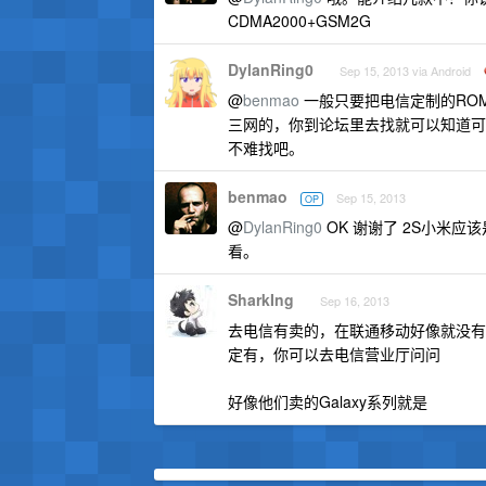
CDMA2000+GSM2G
DylanRing0
Sep 15, 2013 via Android
@
benmao
一般只要把电信定制的RO
三网的，你到论坛里去找就可以知道可不
不难找吧。
benmao
Sep 15, 2013
OP
@
DylanRing0
OK 谢谢了 2S小米
看。
SharkIng
Sep 16, 2013
去电信有卖的，在联通移动好像就没有，我
定有，你可以去电信营业厅问问
好像他们卖的Galaxy系列就是