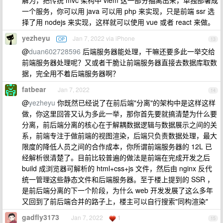
解为，把传统 mvc 架构中 viem 这一部分抽离出来，单独部署成
一个服务，你可以用 java 可以用 php 来实现，只是前端 ssr 选
择了用 nodejs 来实现，这样就可以使用 vue 或者 react 来做。
yezheyu
Jan 7, 2022 via iPhone
OP
13
@
duan602728596
后端服务器能处理，干嘛还要多此一举交给
前端服务器处理呢？又或者干脆让前端服务器直接去数据库取数
据，完全用不着后端服务器啊？
fatbear
Jan 7, 2022
14
@
yezheyu
你既然已经说了在前后端"分离"的架构中是这样这样
做，你这里回答又认为多此一举，那你首先要就搞清楚为什么要
分离，前后端分离的核心在于解耦数据逻辑与数据展示之间的关
系，前端专注于做前端的视图渲染，后端只负责数据处理，最大
限度的降低人员之间的合作成本，你所谓前端服务器的 12L 已
经解析很清楚了。目前比较普遍的做法是前端在完成开发之后
build 成浏览器可解析的 html+css+js 文件，然后由 nginx 反代
统一管理这些静态文件和后端服务器。至于楼上提到的 SSR ，
是前后端分离的下一个阶段，为什么 web 开发发展了这么多年
又回到了前后端合并的路子上，楼主可以自行搜索"同构渲染"
gadfly3173
Jan 7, 2022
1
15