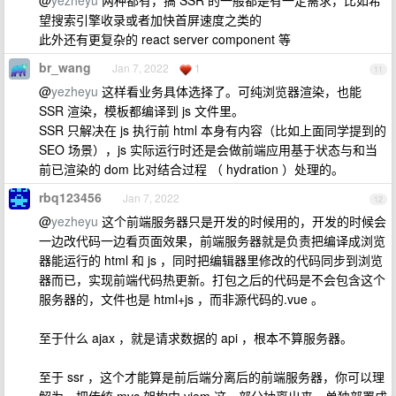
@
yezheyu
两种都有，搞 SSR 的一般都是有一定需求，比如希
望搜索引擎收录或者加快首屏速度之类的
此外还有更复杂的 react server component 等
br_wang
Jan 7, 2022
1
11
@
yezheyu
这样看业务具体选择了。可纯浏览器渲染，也能
SSR 渲染，模板都编译到 js 文件里。
SSR 只解决在 js 执行前 html 本身有内容（比如上面同学提到的
SEO 场景），js 实际运行时还是会做前端应用基于状态与和当
前已渲染的 dom 比对结合过程 （ hydration ）处理的。
rbq123456
Jan 7, 2022
12
@
yezheyu
这个前端服务器只是开发的时候用的，开发的时候会
一边改代码一边看页面效果，前端服务器就是负责把编译成浏览
器能运行的 html 和 js ，同时把编辑器里修改的代码同步到浏览
器而已，实现前端代码热更新。打包之后的代码是不会包含这个
服务器的，文件也是 html+js ，而非源代码的.vue 。
至于什么 ajax ，就是请求数据的 api ，根本不算服务器。
至于 ssr ，这个才能算是前后端分离后的前端服务器，你可以理