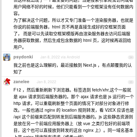
用户网络不好的时候，他们只能看到一个空框架没有任何数据内
容。
为了解决这个问题，所以才又专门准备一个渲染服务器，也就是
你说的前端服务器，html 页不再是直接生成好的空框架页面
了， 而是可以先读取空框架模版再由渲染服务器去访问后端服
务器获取数据，然后生成包含数据的 html 页，这时候再返回给
用户。
psydonki
Jan 8, 2022 via Android
34
我之前也是这么理解的，最近接触到 Next.js ，有点颠覆我的认
知了
zanelee
Jan 8, 2022
35
F12 ，然后重新刷新下浏览器。标签选到 fetch/xhr,这个一般就
是 ajax 请求到后端服务器的。那个 ajax 请求也是 js 运行的一个
http 请求，可以重载刷新整个页面的情况下对部分对象进行修
改。一般也通过 nginx 的 location 规则转发，看 V2EX 应该也是
/api 这个前缀来匹配到转发到后端服务器的。js 这些静态资源则
是放在另一个前端应用服务器上（放 vue 之类打包好的前端项
目，这个也可以直接放到转发的这台 nginx 上）。同一域名基本
上是 nginx 接收所有请求（或者一组）.