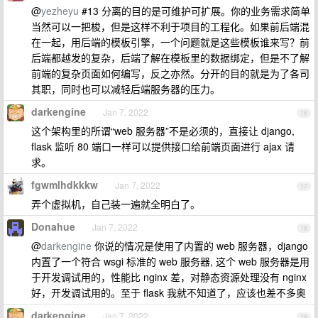
@
yezheyu
#13 分离的目的是可维护可扩展。你的业务需求简单
当然可以一把梭，但是这样不利于项目的工程化。如果前后端混
在一起，用后端的模板引擎，一个问题就是这些模板谁来写？前
后端都越发的复杂，后端了解在模板里的数据绑定，但是不了解
前端的复杂页面如何编写，反之亦然。分开的目的就是为了各司
其职，同时也可以减轻后端服务器的压力。
darkengine
Jan 7, 2022
16
这个架构里的所谓“web 服务器”不是必须的，直接让 django,
flask 监听 80 端口一样可以提供接口给前端页面进行 ajax 请
求。
fgwmlhdkkkw
Jan 7, 2022
17
弄个虚拟机，自己装一遍就全明白了。
Donahue
Jan 7, 2022
18
@
darkengine
你说的情况是使用了内置的 web 服务器，django
内置了一个符合 wsgi 标准的 web 服务器, 这个 web 服务器是用
于开发调试用的，性能比 nginx 差，对静态资源处理没有 nginx
好，开发调试用的。至于 flask 我就不知道了，应该也差不多奥
darkengine
Jan 7, 2022
19