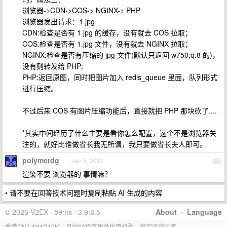
浏览器->CDN->COS-> NGINX-> PHP
浏览器发出请求：1.jpg
CDN:检查是否有 1.jpg 的缓存，没有就去 COS 拉取；
COS:检查是否有 1.jpg 文件，没有就去 NGINX 拉取；
NGINX:检查是否有压缩的 jpg 文件(默认只返回 w750;q.8 的)，
没有则转发给 PHP;
PHP:返回原图，同时把图片加入 redis_queue 里面，队列形式
进行压缩。
不过后来 COS 有图片压缩功能后，直接就把 PHP 那块砍了....
*其实中间经历了什么主要是看你怎么配置，这个不是浏览器关
注的，就好比谁做省长我无所谓，我只要做省长夫人即可。
polymerdg
Jan 8, 2022
37
渲染不要 浏览器的 事情嘛？
• 请不要在回答技术问题时复制粘贴 AI 生成的内容
© 2026 V2EX · 59ms · 3.9.8.5
About
·
Language
香港CN2,4H4G10M，月付69还有更多优惠机型，稳定运营三年。