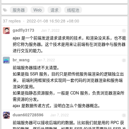
服务器
Web
请求
线程池
37 replies
•
2022-01-08 16:50:28 +08:00
gadfly3173
Jan 7, 2022
1
ajax 是一个前端发送请求请求用的技术，和渲染没关系，也不能
把它称为服务器。这个技术是用来让前端有在浏览器中与服务器
进行交互的能力。
br_wang
Jan 7, 2022
2
前端服务器描述不太清楚。
如果是指 SSR 服务，目的只是把传统服务端渲染的逻辑独立出
来， 前端利用框架技术实现同一套代码的浏览器渲染和服务端
渲染的复用。
如果是指静态资源服务，一般是 CDN 服务，负责浏览器渲染所
需资源的分发。
ajax 是数据传递方式，没明白怎么个服务器概念。
duan602728596
Jan 7, 2022
3
前端服务器可以接收后端的的数据。比如我们就是用的 RPC 获
取的数据，然后处理数据。如果有 SSR 的话还需要执行 SSR 方