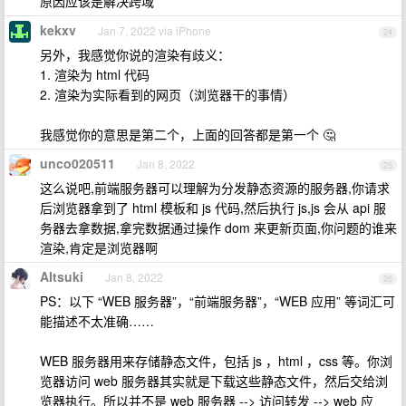
原因应该是解决跨域
kekxv
Jan 7, 2022 via iPhone
24
另外，我感觉你说的渲染有歧义：
1. 渲染为 html 代码
2. 渲染为实际看到的网页（浏览器干的事情）
我感觉你的意思是第二个，上面的回答都是第一个 🤔️
unco020511
Jan 8, 2022
25
这么说吧,前端服务器可以理解为分发静态资源的服务器,你请求
后浏览器拿到了 html 模板和 js 代码,然后执行 js,js 会从 api 服
务器去拿数据,拿完数据通过操作 dom 来更新页面,你问题的谁来
渲染,肯定是浏览器啊
AItsuki
Jan 8, 2022
26
PS：以下 “WEB 服务器”，“前端服务器”，“WEB 应用” 等词汇可
能描述不太准确……
WEB 服务器用来存储静态文件，包括 js ，html ，css 等。你浏
览器访问 web 服务器其实就是下载这些静态文件，然后交给浏
览器执行。所以并不是 web 服务器 --> 访问转发 --> web 应