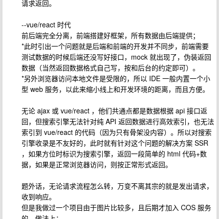
请求返回。
--vue/react 时代
前后端完全分离，前端搭建好框架，所有数据由后端提供；
*此时引出一个问题就是后端和前端的开发并不同步，前端需要
测试数据的时候后端还没写好接口，mock 就出现了，伪装返回
数据（当然返回数据格式自己写，按和后台的约定即可）。
*另外浏览器访问本地文件是受限的，所以 IDE 一般内置一个小
型 web 服务，以此来缩小线上和开发环境的距离，而且方便。
无论 ajax 或 vue/react ，他们共通点都是数据根据 api 接口返
回，但搜索引擎无法针对纯 API 返回数据进行高效索引，也无法
索引到 vue/react 的代码（因为只有骨架没内容）。所以对搜索
引擎收录是不友好的，此时就有针对这个问题的解决方案 SSR
，如果方位时标识为搜索引擎，返回一段简单的 html 代码+数
据，如果是正常浏览器访问，则按正常形式返回。
题外话，无论请求流程怎么转，万变不离其宗的就是发出请求，
收到响应。
但是我做过一个项目由于图片比较多，且后期才加入 COS 服务
的，做法上：