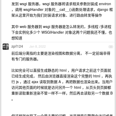
发到 wsgi 服务器，wsgi 服务器将请求相关参数封装成 environ
，调用 wsgiHandler 对象的__call__()函数处理请求，django 框
架从这里开始为我们封装请求对象、进行路由转发等操作
其中 web 服务器到 wsgi 服务器是怎么转发的，多线程 /多进程
下会实例化多少个 WSGIHandler 对象这两个问题我还不懂，也
想知道
zpf124
Jan 8, 2022
33
前后端分离指的主要是渲染视图和数据分离， 不一定前端非得
有专门的服务器。
比如完全可以直接生成静态的 html ，用户请求之前这个页面就
已经生成完成， 然后由浏览器直接渲染这个完整的 html ，再执
行 js ，通过 ajax 读取到数据 A ，再把数据也渲染出来。当用户
访问其他页面的时候就是访问另外一个 html ，从页头到页脚都
重新读取重新渲染不管一样不一样，然后再去读取另一个数据 B
。
但这样就出现了一个最主要的问题，当是搜索引擎爬虫访问或者