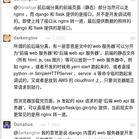
@
Donahue
前后端分离的前端页面（静态）部分当然可以走
nginx ，而 django 和 flask 提供的是接口，并不是开发调试用
的。即使上线了接口从 nginx 转一道，最后提供数据的照样的
django 和 flask 提供的是接口。
darkengine
Jan 7, 2022
20
所谓的前后端分离，有一层意思是文中的'web 服务器'可以分开
为“前端 web 服务器”和“后端 web api 服务器”。前端的静态文件
（所有 html, js, css 图片）等可以放到一个 web 服务器中，例
如 nginx ，或者开发的时候用 yarn start 跑起来的，或者直接
python -m SimpleHTTPServer 、servce -s 等命令临时跑起来
调试的，又或者是放到 AWS 的 cloudfront 上，只要浏览器能正
常请求到就行。
而浏览器加载完页面，js 发起的 ajax 请求的是“后端 web api 服
务器”。可以直接用 django/flask/go-gin/php 提供，当前现实中
更常见的是用 nginx 转一道。
Donahue
Jan 7, 2022
21
@
darkengine
我的意思是说 django 内置的 web 服务器是开发