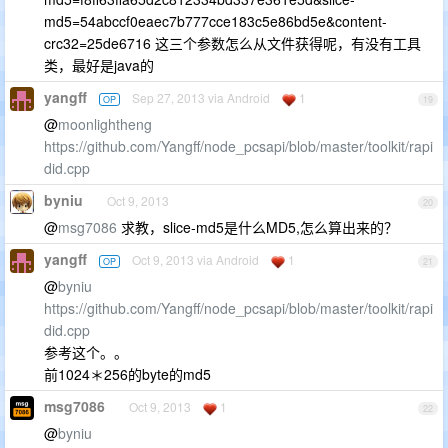
md5=54abccf0eaec7b777cce183c5e86bd5e&content-
crc32=25de6716 这三个参数怎么从文件获得呢，有没有工具
类，最好是java的
yangff
Sep 27, 2013 via Android
1
OP
19
@
moonlightheng
https://github.com/Yangff/node_pcsapi/blob/master/toolkit/rapi
did.cpp
byniu
Oct 9, 2013
20
@
msg7086
求教，slice-md5是什么MD5,怎么算出来的？
yangff
Oct 9, 2013 via Android
1
OP
21
@
byniu
https://github.com/Yangff/node_pcsapi/blob/master/toolkit/rapi
did.cpp
参考这个。。
前1024＊256的byte的md5
msg7086
Oct 9, 2013
1
22
@
byniu