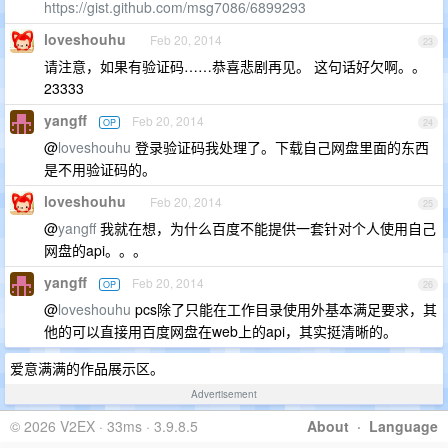
https://gist.github.com/msg7086/6899293
loveshouhu
Feb 20, 2014
23
请注意，如果有验证码……恭喜悲剧再见。 这句话好欠啊。。
23333
yangff
Feb 20, 2014
OP
24
@
loveshouhu
登录验证码我处理了。下载自己网盘里面的东西
是不用验证码的。
loveshouhu
Feb 20, 2014
25
@
yangff
我就在想，为什么百度不能提供一套针对个人使用自己
网盘的api。。。
yangff
Feb 20, 2014
OP
26
@
loveshouhu
pcs除了只能在工作目录使用外基本满足要求，其
他的可以直接用百度网盘在web上的api，其实挺清晰的。
爱意满满的作品展示区。
Advertisement
© 2026 V2EX · 33ms · 3.9.8.5
About
·
Language