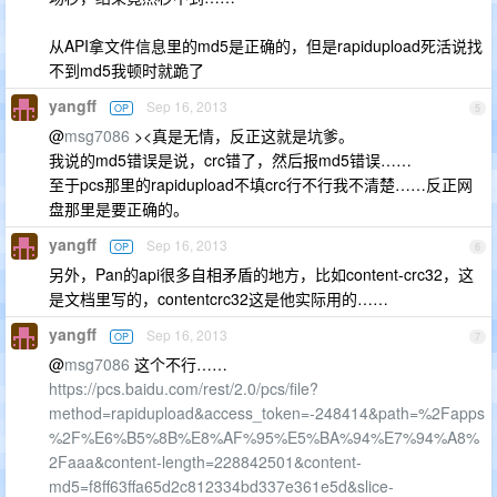
从API拿文件信息里的md5是正确的，但是rapidupload死活说找
不到md5我顿时就跪了
yangff
Sep 16, 2013
OP
5
@
msg7086
><真是无情，反正这就是坑爹。
我说的md5错误是说，crc错了，然后报md5错误……
至于pcs那里的rapidupload不填crc行不行我不清楚……反正网
盘那里是要正确的。
yangff
Sep 16, 2013
OP
6
另外，Pan的api很多自相矛盾的地方，比如content-crc32，这
是文档里写的，contentcrc32这是他实际用的……
yangff
Sep 16, 2013
OP
7
@
msg7086
这个不行……
https://pcs.baidu.com/rest/2.0/pcs/file?
method=rapidupload&access_token=-248414&path=%2Fapps
%2F%E6%B5%8B%E8%AF%95%E5%BA%94%E7%94%A8%
2Faaa&content-length=228842501&content-
md5=f8ff63ffa65d2c812334bd337e361e5d&slice-