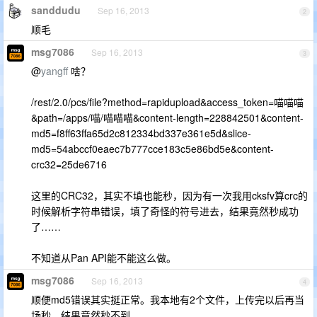
sanddudu
Sep 16, 2013
2
顺毛
msg7086
Sep 16, 2013
3
@
yangff
啥？
/rest/2.0/pcs/file?method=rapidupload&access_token=喵喵喵
&path=/apps/喵/喵喵喵&content-length=228842501&content-
md5=f8ff63ffa65d2c812334bd337e361e5d&slice-
md5=54abccf0eaec7b777cce183c5e86bd5e&content-
crc32=25de6716
这里的CRC32，其实不填也能秒，因为有一次我用cksfv算crc的
时候解析字符串错误，填了奇怪的符号进去，结果竟然秒成功
了……
不知道从Pan API能不能这么做。
msg7086
Sep 16, 2013
4
顺便md5错误其实挺正常。我本地有2个文件，上传完以后再当
场秒，结果竟然秒不到……