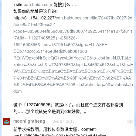
+site:
pan.baidu.com
能搜到么……
如果你的地址是这样的：
http://61.154.102.227/
cdn.baidupcs.com/file/72407fbc7627f2d
5bce8a71e423fecc2?
xcode=8859034ef859c08578df93007429255411f4e127f5f611
f7&fid=「1227405525」-250528-
1691600856&time=1379514697&sign=FDTAXER-
DCb740ccc5511e5e8fedcff06b081203-
REuWOpxcbNrSgjcQQ1ycvL9dYcc%3D&to=cb&fm=N,B,T,t&e
xpires=8h&rt=sh&r=724978663&logid=846924512&sh=1&fn=E
VA%E5%BC%80%E6%9C%BA%E5%BC%95%E5%AF%BC%E
7%94%BB%E9%9D%A2%E5%8F%8A%E8%9C%82%E7%AA
%9D%E4%B8%BB%E9%A2%98.zip&wshc_tag=0&wsiphost=ip
dbm
这个「1227405525」就是uk了。而且这个连文件名都看到
的……那个跳转完全是调到cdn好像。。
moonlightheng
Sep 27, 2013
18
新手求指教啊，用秒传参数没太懂，content-
md5=f8ff63ffa65d2c812334bd337e361e5d&slice-