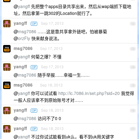
@
yangff
先把整个apps目录共享出来，然后从wap端抓下载地
址，然后拿第一跳302的Location就行了。
yangff
Sep 17, 2013
OP
12
@
msg7086
……这是靠共享拿外链吧，怕被暴菊
@
orzFly
快来献身说法。
msg7086
Sep 17, 2013
13
@
yangff
何菊之爆？不懂
yangff
Sep 17, 2013
OP
14
@
msg7086
随手举报……幸福一生……
msg7086
Sep 18, 2013
15
@
yangff
你可以试试看
http://lc.7086.in/set.php?sid=20
我觉得
一般人应该拿不到原始账号才对……
yangff
Sep 18, 2013
OP
16
@
msg7086
访问不了0 0
yangff
Sep 18, 2013
OP
17
@
yangff
不过你试试能看到uk么，看不到uk用关键字