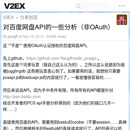
V2EX
分享创造
›
对百度网盘API的一些分析（非OAuth）
By
yangff
at Sep 16, 2013 · 20384 views
这 **不是** 使用OAuth认证授权的百度网盘API。
先上github，
https://github.com/Yangff/node_pcsapi
。
首先这是个坑爹玩意（我自己这么认为的），之所以这么说是因为我
被jugglingdb 这奇葩玩意恶心到了。如果要用的话，我想你只需要
pcsapi.js和baiduapi.js的内容就行了，一看就懂很容易的……
然后来说说API，因为手中条件有限，所有所有的API都是针对
http://pan.baidu.com
结合开发者的PCS api手册分析得到的（因为他们的接口几乎一
样……）
直接使用百度的API，需要用到baidu的cookie（不要session……真神
奇）。然后根据相关的RestfulAPI直接请求就行了。API列表可以抓