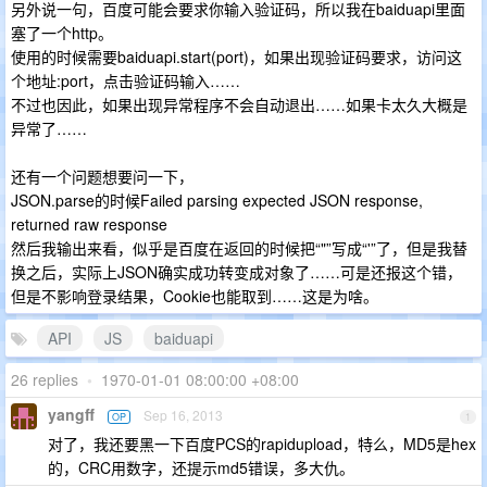
另外说一句，百度可能会要求你输入验证码，所以我在baiduapi里面
塞了一个http。
使用的时候需要baiduapi.start(port)，如果出现验证码要求，访问这
个地址:port，点击验证码输入……
不过也因此，如果出现异常程序不会自动退出……如果卡太久大概是
异常了……
还有一个问题想要问一下，
JSON.parse的时候Failed parsing expected JSON response,
returned raw response
然后我输出来看，似乎是百度在返回的时候把“"”写成“'”了，但是我替
换之后，实际上JSON确实成功转变成对象了……可是还报这个错，
但是不影响登录结果，Cookie也能取到……这是为啥。
API
JS
baiduapi
26 replies
•
1970-01-01 08:00:00 +08:00
yangff
Sep 16, 2013
OP
1
对了，我还要黑一下百度PCS的rapidupload，特么，MD5是hex
的，CRC用数字，还提示md5错误，多大仇。