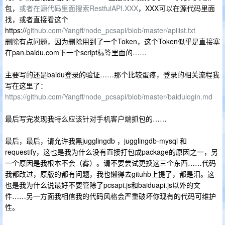
包，
或者在源代码里面搜索RestfulAPI.XXX
，XXX可以在源代码里面
找，或者直接看这个
https://
github.com/Yangff/node_pcsapi/blob/master/apilist.txt
删除有点问题，因为删除用到了一个Token，这个Token似乎是直接塞
在pan.baidu.com下一个script标签里面的……
主要写的还是baidu登录的验证……那个比较蛋疼，登录的相关流程我
写在这里了：
https://github.com/Yangff/node_pcsapi/blob/master/baidulogin.md
最后写完发现我特么应该针对手机客户端抓包的……
最后，最后，请允许我黑jugglingdb ，jugglingdb-mysql 和
requestify，这也是我为什么没有直接打包成package的原因之一，另
一个原因是我根本不会（雾）。请不要尝试更换这三个东西……代码
我都改过，原版的都有问题，我也懒得去gituhb上提了，都是泪。这
也是我为什么说最好不要管除了pcsapi.js和baiduapi.js以外的文
件……另一方面我相信我的代码风格会严重破坏你现有的代码可维护
性。