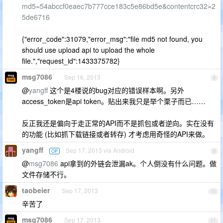
md5=54abccf0eaec7b777cce183c5e86bd5e&contentcrc32=2
5de6716
{"error_code":31079,"error_msg":"file md5 not found, you
should use upload api to upload the whole
file.","request_id":1433375782}
msg7086
Sep 16, 2013
8
@
yangff
这个是4楼说的bug对应的错误样本啊。另外
access_token是api token。贴出来我只是举个栗子而已……
反正我还是偏向于走正常的API而不是抓包或者逆向。实在没有
的功能 (比如抓下载链接或者转存) 才考虑用奇怪的API来做。
yangff
Sep 17, 2013 via Android
OP
9
@
msg7086
api拿到的外链会泄漏ak。个人倒没有什么问题。做
文件存储不行。
taobeier
Sep 17, 2013
10
辛苦了
msg7086
Sep 17, 2013
11