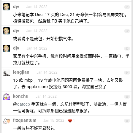
djv
Jan 14, 2022
51
小米笔记本 Dec, 17 买的 Dec, 21 寿命仅一半(容易黑屏关机)，
极轻微鼓包，然后我 TB 买电池自己换了。
djv
Jan 14, 2022
52
或者说不是鼓包，开始积攒气体。
djv
Jan 14, 2022
53
家里有个中兴手机，我有段时间用来做桌面时钟，一直插电，半
拉月就鼓包了。
lengjian
Jan 14, 2022
54
15 款 mbp ，19 年底电池问题召回免费换了一块，去年又鼓
了，去 apple store 换接近 3000 块，淘宝自已换了
konchu
Jan 14, 2022
55
@
datocp
手頭就有一個，忘記什麽型號了，雙電池，一個内置
一個可拆除，可拆除那個已經鼓起來很多。
frzquantum
Jan 15, 2022
1
56
一般散热不好容易鼓包