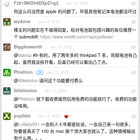
F281M6Dh8DXpD1g2
Jan 13, 2022
27
你这么问当然是 apple 的问题了，毕竟其他笔记本电池都没坏过
wydone
Jan 13, 2022
28
楼主的问题实在不值得回复，给对电池鼓包感兴趣的各位推荐一
个 subreddit:
https://www.reddit.com/r/spicypillows/
Bigglesworth
Jan 13, 2022
29
@
datocp
#9 有的，用了两年多的 thinkpad T 系，背部电池有凸
起，虽然我没拆开看，后盖已经可以看出凸了点。
Phishion
Jan 13, 2022
OP
30
@
littlelooloo
请问这个功能要付费么
littlelooloo
Jan 13, 2022
31
@
Phishion
就下载收费版然后用免费的功能就行了。收费的功能
没啥用。
popfido
Jan 13, 2022
4
32
@
Lullaby001
一会别人十年都是扯谈，一会自己来一句很多，
你要是真买了 100 台 mac 挨个测大家也就认了，这种情绪输出
有什么用。。。