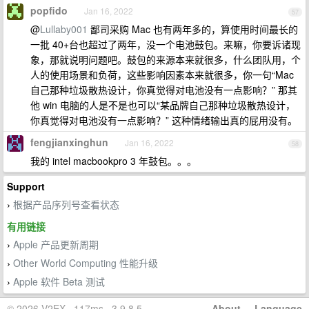
popfido
Jan 16, 2022
57
@
Lullaby001
鄙司采购 Mac 也有两年多的，算使用时间最长的
一批 40+台也超过了两年，没一个电池鼓包。来嘛，你要诉诸现
象，那就说明问题吧。鼓包的来源本来就很多，什么团队用，个
人的使用场景和负荷，这些影响因素本来就很多，你一句“Mac
自己那种垃圾散热设计，你真觉得对电池没有一点影响？” 那其
他 win 电脑的人是不是也可以“某品牌自己那种垃圾散热设计，
你真觉得对电池没有一点影响？” 这种情绪输出真的屁用没有。
fengjianxinghun
Jan 16, 2022
58
我的 intel macbookpro 3 年鼓包。。。
Support
根据产品序列号查看状态
›
有用链接
Apple 产品更新周期
›
Other World Computing 性能升级
›
Apple 软件 Beta 测试
›
© 2026 V2EX · 117ms · 3.9.8.5
About
·
Language