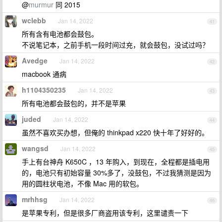
@
murmur
同 2015
wclebb
Jan 14, 2022
41
所有含有电池都会鼓包。
不说笔记本，之前手机一段时间过充，就会鼓包，没试过吗？
Avedge
Jan 14, 2022
42
macbook 通病
h1104350235
Jan 14, 2022
43
所有电池都会鼓包的，并不是苹果
juded
Jan 14, 2022
44
虽然不喜欢买办想，但俺的 thinkpad x220 快十年了好好的。
wangsd
Jan 14, 2022
45
手上有台神舟 K650C ，13 年购入，到现在，全程都是插电用
的，电池只有初始容量 30%多了，没鼓包，不过我猜测是因为
用的圆柱状电池，不像 Mac 用的软包。
mrhhsg
Jan 14, 2022
46
是苹果专利，但是很多厂商盗用该专利，这里谴责一下