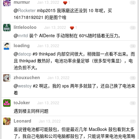
murmur
Jan 13, 2022
1
12
@
Rocketer
mbp2015 我琢磨这还没到 10 年呢，买
161718192021 的是图个啥
littlelooloo
Jan 13, 2022
1
13
@
mritd
装个 AIDente 手动限制在 60%随时插着无压力。
loading
Jan 13, 2022
14
@
datocp
#9 thinkpad 内部空间很大，稍微鼓一点看不出来。而
且 thinkpad 散热好，电池功率余量足够（很多型号集显），电
池负担不大。
zhouxuchen
Jan 13, 2022
15
@
westoy
#2 啊这，我的 xps 两年多就鼓了，还自己换了电池来
着
toJoker
Jan 13, 2022
16
遇到楼主同样问题
Leonard
Jan 13, 2022
17
虽说锂电池都可能鼓包，但是最近几年 MacBook 鼓包看到太多
了，我自己电脑和公司电脑都鼓包了，只能说苹果电池充电策略