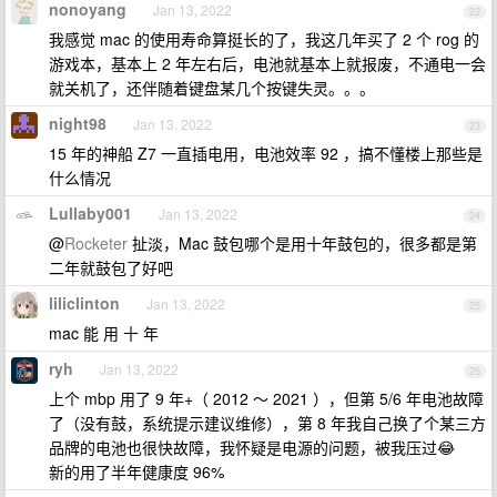
nonoyang
Jan 13, 2022
22
我感觉 mac 的使用寿命算挺长的了，我这几年买了 2 个 rog 的
游戏本，基本上 2 年左右后，电池就基本上就报废，不通电一会
就关机了，还伴随着键盘某几个按键失灵。。。
night98
Jan 13, 2022
23
15 年的神船 Z7 一直插电用，电池效率 92 ，搞不懂楼上那些是
什么情况
Lullaby001
Jan 13, 2022
24
@
Rocketer
扯淡，Mac 鼓包哪个是用十年鼓包的，很多都是第
二年就鼓包了好吧
liliclinton
Jan 13, 2022
25
mac 能 用 十 年
ryh
Jan 13, 2022
26
上个 mbp 用了 9 年+（ 2012 ～ 2021 ），但第 5/6 年电池故障
了（没有鼓，系统提示建议维修），第 8 年我自己换了个某三方
品牌的电池也很快故障，我怀疑是电源的问题，被我压过😂
新的用了半年健康度 96%