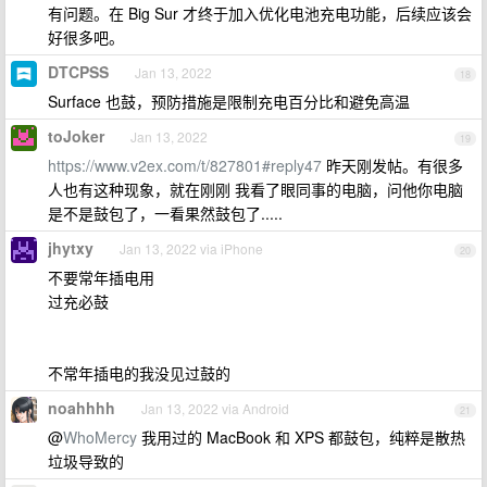
有问题。在 Big Sur 才终于加入优化电池充电功能，后续应该会
好很多吧。
DTCPSS
Jan 13, 2022
18
Surface 也鼓，预防措施是限制充电百分比和避免高温
toJoker
Jan 13, 2022
19
https://www.v2ex.com/t/827801#reply47
昨天刚发帖。有很多
人也有这种现象，就在刚刚 我看了眼同事的电脑，问他你电脑
是不是鼓包了，一看果然鼓包了.....
jhytxy
Jan 13, 2022 via iPhone
20
不要常年插电用
过充必鼓
不常年插电的我没见过鼓的
noahhhh
Jan 13, 2022 via Android
21
@
WhoMercy
我用过的 MacBook 和 XPS 都鼓包，纯粹是散热
垃圾导致的