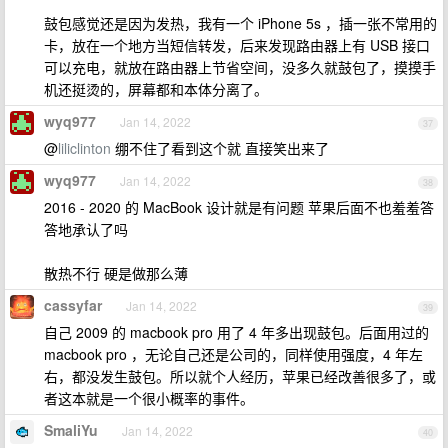
鼓包感觉还是因为发热，我有一个 iPhone 5s ，插一张不常用的
卡，放在一个地方当短信转发，后来发现路由器上有 USB 接口
可以充电，就放在路由器上节省空间，没多久就鼓包了，摸摸手
机还挺烫的，屏幕都和本体分离了。
wyq977
Jan 14, 2022
37
@
liliclinton
绷不住了看到这个就 直接笑出来了
wyq977
Jan 14, 2022
38
2016 - 2020 的 MacBook 设计就是有问题 苹果后面不也羞羞答
答地承认了吗
散热不行 硬是做那么薄
cassyfar
Jan 14, 2022
39
自己 2009 的 macbook pro 用了 4 年多出现鼓包。后面用过的
macbook pro ，无论自己还是公司的，同样使用强度，4 年左
右，都没发生鼓包。所以就个人经历，苹果已经改善很多了，或
者这本就是一个很小概率的事件。
SmaliYu
Jan 14, 2022
40