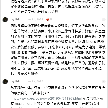
软包电池只要长期处于高温使用环境下，就很容易鼓包，所以通
常不建议合盖长时间使用机器，你可以把显示器设置为 [仅外接]
，也不要盒盖开机长时间高负载。
nyfbb
Jan 13, 2022
5
7
膨胀是锂电池不断使用老化的自然现象，源于充放电副反应中的
产生的气体，无法避免，小规模的正常气体释放，好像厂商里面
加了吸附气体的物质，使用多年之后小尺度的膨胀是在设计之中
的，苹果手机和笔记本都在电池仓留有余量，比如 iphone 电池
安装后仍然会低于屏幕 0.几毫米到几毫米，就是为了电池正常使
用的膨胀做准备的 （第三方 iphone 超额定容量的电池都是把预
留厚度用满，正常膨胀后直接顶屏幕）。当然对规模的突发气体
产生，很快占据、超过预留空间，就是比较严重的，通常由于使
用不当（高温，过大电流充放电）或者电池个体本身质量不达
标，需要及时维修。
nyfbb
Jan 13, 2022
8
除了释放气体，还有一个原因是电极在充放电过程中不可逆反应
的厚度变化，有科普简介：
http://www.cbea.com/qyjs/201904/611969.html
苹果电脑以前
有 macrumors 上的文章说苹果内部认定的“实用寿命”为 3-4