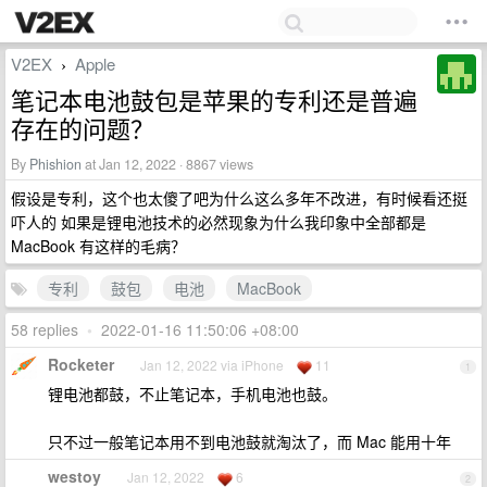
V2EX
Apple
›
笔记本电池鼓包是苹果的专利还是普遍
存在的问题？
By
Phishion
at Jan 12, 2022 · 8867 views
假设是专利，这个也太傻了吧为什么这么多年不改进，有时候看还挺
吓人的 如果是锂电池技术的必然现象为什么我印象中全部都是
MacBook 有这样的毛病？
专利
鼓包
电池
MacBook
58 replies
•
2022-01-16 11:50:06 +08:00
Rocketer
Jan 12, 2022 via iPhone
11
1
锂电池都鼓，不止笔记本，手机电池也鼓。
只不过一般笔记本用不到电池鼓就淘汰了，而 Mac 能用十年
westoy
Jan 12, 2022
6
2