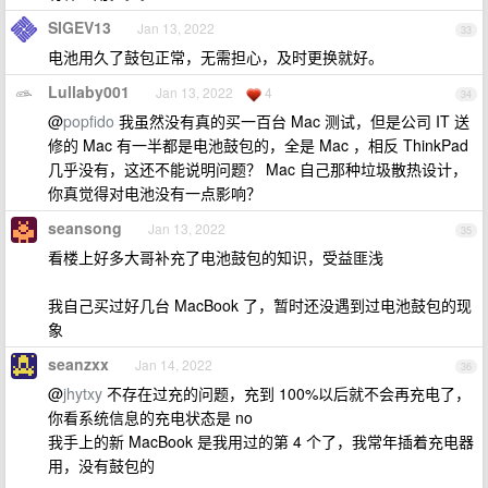
SIGEV13
Jan 13, 2022
33
电池用久了鼓包正常，无需担心，及时更换就好。
Lullaby001
Jan 13, 2022
4
34
@
popfido
我虽然没有真的买一百台 Mac 测试，但是公司 IT 送
修的 Mac 有一半都是电池鼓包的，全是 Mac ，相反 ThinkPad
几乎没有，这还不能说明问题？ Mac 自己那种垃圾散热设计，
你真觉得对电池没有一点影响？
seansong
Jan 13, 2022
35
看楼上好多大哥补充了电池鼓包的知识，受益匪浅
我自己买过好几台 MacBook 了，暂时还没遇到过电池鼓包的现
象
seanzxx
Jan 14, 2022
36
@
jhytxy
不存在过充的问题，充到 100%以后就不会再充电了，
你看系统信息的充电状态是 no
我手上的新 MacBook 是我用过的第 4 个了，我常年插着充电器
用，没有鼓包的