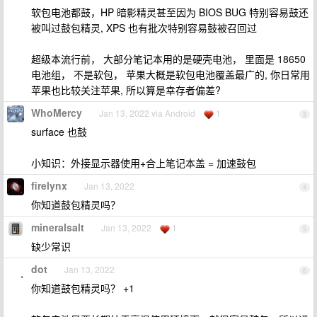
软包电池都鼓，HP 暗影精灵甚至因为 BIOS BUG 特别容易鼓还
被叫过鼓包精灵, XPS 也有批次特别容易鼓被召回过
超级本流行前， 大部分笔记本用的是硬壳电池， 里面是 18650
电池组， 不是软包， 苹果大概是软包电池覆盖最广的, 你日常用
苹果也比较关注苹果, 所以算是幸存者偏差?
WhoMercy
Jan 13, 2022 via Android
1
3
surface 也鼓
小知识：外接显示器使用+合上笔记本盖 = 加速鼓包
firelynx
Jan 13, 2022
4
你知道鼓包精灵吗？
mineralsalt
Jan 13, 2022
1
5
缺少常识
dot
Jan 13, 2022
6
你知道鼓包精灵吗？ +1