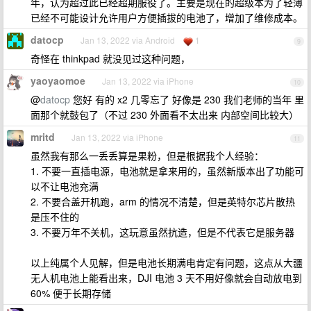
年，认为超过此已经超期服役了。主要是现在的超级本为了轻薄
已经不可能设计允许用户方便插拔的电池了，增加了维修成本。
datocp
Jan 13, 2022 via Android
1
9
奇怪在 thinkpad 就没见过这种问题，
yaoyaomoe
Jan 13, 2022 via iPhone
10
@
datocp
您好 有的 x2 几零忘了 好像是 230 我们老师的当年 里
面那个就鼓包了（不过 230 外面看不太出来 内部空间比较大）
mritd
Jan 13, 2022 via iPhone
11
虽然我有那么一丢丢算是果粉，但是根据我个人经验：
1. 不要一直插电源，电池就是拿来用的，虽然新版本出了功能可
以不让电池充满
2. 不要合盖开机跑，arm 的情况不清楚，但是英特尔芯片散热
是压不住的
3. 不要万年不关机，这玩意虽然抗造，但是不代表它是服务器
以上纯属个人见解，但是电池长期满电肯定有问题，这点从大疆
无人机电池上能看出来，DJI 电池 3 天不用好像就会自动放电到
60% 便于长期存储