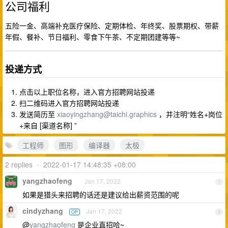
公司福利
五险一金、高端补充医疗保险、定期体检、年终奖、股票期权、带薪
年假、餐补、节日福利、零食下午茶、不定期团建等等~
投递方式
点击以上职位名称，进入官方招聘网站投递
扫二维码进入官方招聘网站投递
发送简历至
xiaoyingzhang@taichi.graphics
，并注明“姓名+岗位
+来自 [渠道名称] ”
工程师
图形
编译器
太极
2 replies
•
2022-01-17 14:48:35 +08:00
yangzhaofeng
Jan 17, 2022
1
如果是猎头来招聘的话还是建议给出薪资范围的呢
cindyzhang
Jan 17, 2022
OP
2
@
yangzhaofeng
是企业直招哈~