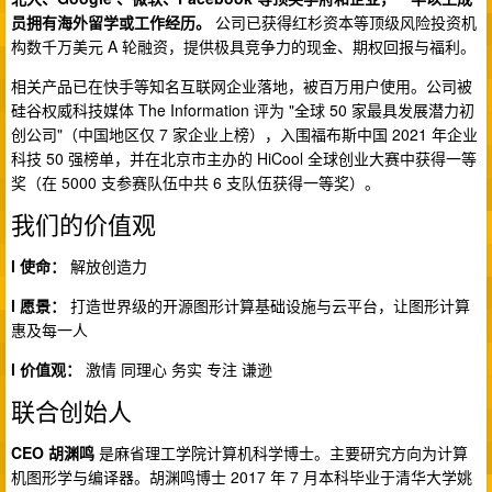
员拥有海外留学或工作经历。
公司已获得红杉资本等顶级风险投资机
构数千万美元 A 轮融资，提供极具竞争力的现金、期权回报与福利。
相关产品已在快手等知名互联网企业落地，被百万用户使用。公司被
硅谷权威科技媒体 The Information 评为 "全球 50 家最具发展潜力初
创公司"（中国地区仅 7 家企业上榜），入围福布斯中国 2021 年企业
科技 50 强榜单，并在北京市主办的 HiCool 全球创业大赛中获得一等
奖（在 5000 支参赛队伍中共 6 支队伍获得一等奖）。
我们的价值观
l 使命：
解放创造力
l 愿景：
打造世界级的开源图形计算基础设施与云平台，让图形计算
惠及每一人
l 价值观：
激情 同理心 务实 专注 谦逊
联合创始人
CEO 胡渊鸣
是麻省理工学院计算机科学博士。主要研究方向为计算
机图形学与编译器。胡渊鸣博士 2017 年 7 月本科毕业于清华大学姚