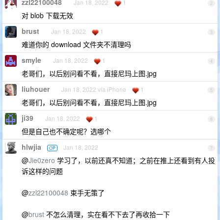
zzl22100048
Jan 18, 2022
1
2
对 blob 下载无效
brust
Jan 18, 2022
1
3
难道你的 download 文件夹不清理吗
smyle
Jan 18, 2022
1
4
老哥们，以后别问看不看，直接尼玛上图.jpg
liuhouer
Jan 18, 2022 via iPhone
1
5
老哥们，以后别问看不看，直接尼玛上图.jpg
ji39
Jan 18, 2022
1
6
但是自己也不确定呢？选哪个
hlwjia
Jan 18, 2022
OP
7
@
Jie0zero
学习了，以前还真不知道；之前在推上还看到有人投
诉这样的问题
@
zzl22100048
束手无策了
@
brust
不怎么清理，实在看不下去了再收拾一下