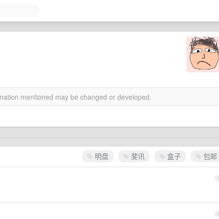
ormation mentioned may be changed or developed.
明盘
斐讯
盒子
包邮