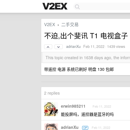
V2EX
二手交易
›
不迫,出个斐讯 T1 电视盒子
adrianXu
·
Feb 11, 2022
· 1439 views
This topic created in 1638 days ago, the inf
带遥控 电源 系统已刷好 明盘 130 包邮
2 replies
erwin985211
Feb 11, 2022
能投屏吗，遥控器是蓝牙的吗
adrianXu
Feb 11, 2022
OP