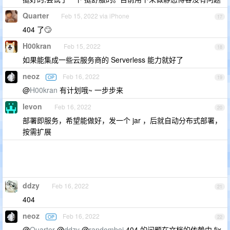
Quarter
Feb 15, 2022 via iPhone
17
404 了🙄
H00kran
Feb 15, 2022
18
如果能集成一些云服务商的 Serverless 能力就好了
neoz
Feb 16, 2022
OP
19
@
H00kran
有计划哦~ 一步步来
levon
Feb 16, 2022
20
部署即服务，希望能做好，发一个 jar ，后就自动分布式部署，
按需扩展
ddzy
Feb 16, 2022
21
404
neoz
Feb 16, 2022
OP
22
@
Quarter
@
ddzy
@
randomboi
404 的问题在文档的依赖中 fix