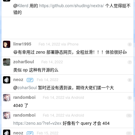
@
Kilerd
用的
https://github.com/shuding/nextra/
个人觉得挺不
错的
linw1995
Feb 14, 2022 via iPhone
6
😆有幸用过 zeno 部署静态网页，全程丝滑！！！体验很好👍
zoharSoul
Feb 14, 2022
7
类似 op 这种有开源的么
neoz
Feb 14, 2022
OP
8
@
zoharSoul
暂时还没有遇到诶，期待大佬们搓一个大
randomboi
Feb 14, 2022 via Android
9
4040 了
randomboi
Feb 14, 2022 via Android
10
https://zeno.so/?ref=v2ex
好像有个 query 才会 404
neoz
Feb 15, 2022
OP
11