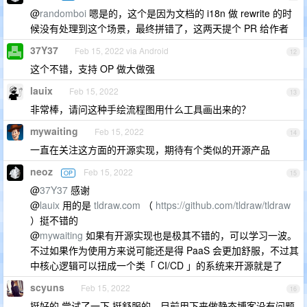
@
randomboi
嗯是的，这个是因为文档的 i18n 做 rewrite 的时
候没有处理到这个场景，最终拼错了，这两天提个 PR 给作者
37Y37
Feb 15, 2022 via Android
12
这个不错，支持 OP 做大做强
lauix
Feb 15, 2022
13
非常棒，请问这种手绘流程图用什么工具画出来的？
mywaiting
Feb 15, 2022
14
一直在关注这方面的开源实现，期待有个类似的开源产品
neoz
Feb 15, 2022
OP
15
@
37Y37
感谢
@
lauix
用的是
tldraw.com
（
https://github.com/tldraw/tldraw
）挺不错的
@
mywaiting
如果有开源实现也是极其不错的，可以学习一波。
不过如果作为使用方来说可能还是得 PaaS 会更加舒服，不过其
中核心逻辑可以扭成一个类「 CI/CD 」的系统来开源就是了
scyuns
Feb 15, 2022
16
挺好的,尝试了一下 挺舒服的。目前用下来做静态博客没有问题