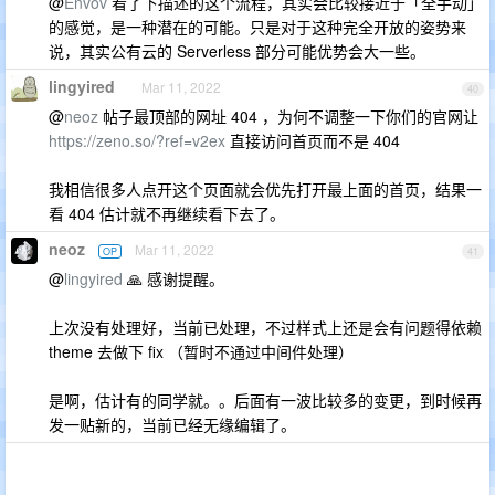
@
Envov
看了下描述的这个流程，其实会比较接近于「全手动」
的感觉，是一种潜在的可能。只是对于这种完全开放的姿势来
说，其实公有云的 Serverless 部分可能优势会大一些。
lingyired
Mar 11, 2022
40
@
neoz
帖子最顶部的网址 404 ，为何不调整一下你们的官网让
https://zeno.so/?ref=v2ex
直接访问首页而不是 404
我相信很多人点开这个页面就会优先打开最上面的首页，结果一
看 404 估计就不再继续看下去了。
neoz
Mar 11, 2022
OP
41
@
lingyired
🙏 感谢提醒。
上次没有处理好，当前已处理，不过样式上还是会有问题得依赖
theme 去做下 fix （暂时不通过中间件处理）
是啊，估计有的同学就。。后面有一波比较多的变更，到时候再
发一贴新的，当前已经无缘编辑了。