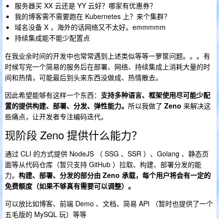
服务器买 XX 云还是 YY 云好？哪家有优惠券？
我的博客需不需要跑在 Kubernetes 上？来个集群？
域名没备 X ，海外的话网络又不太好。emmmmm
持续集成能不能少配置点
在我业余时间的开发中也常常遇到上述类似等等一箩筐问题。。。有
时候写完一个简易的服务后在部署、网络、持续集成上消耗大量的时
间和热情，可能最后到头来东西没做成、热情散去。
因此希望能够有这样一个东西：
支持多种语言、框架使用尽可能少配
置的提供构建、部署、分发、弹性能力。
所以我做了
Zeno
来解决这
些痛点，让开发者专注编码迭代。
现阶段 Zeno 提供什么能力？
通过 CLI 的方式提供 NodeJS （ SSG 、SSR ）、Golang 、静态页
面等从代码仓库（暂只支持 GitHub ）拉取、构建、部署分发的能
力。
构建、部署、分发的部分由 Zeno 承载，每个用户将会有一定的
免费额度（如果不够真有需要可以调整）。
可以放比如博客、前端 Demo 、文档、简易 API （暂时也提供了一个
五毛版的 MySQL 玩）等等