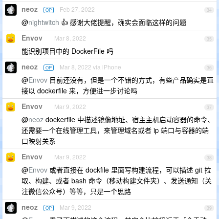
neoz
Feb 27, 2022
OP
34
@
nightwitch
👍 感谢大佬提醒，确实会面临这样的问题
Envov
Mar 8, 2022
35
能识别项目中的 DockerFile 吗
neoz
Mar 8, 2022 via iPhone
OP
36
@
Envov
目前还没有，但是一个不错的方式，有些产品确实是直
接以 dockerfile 来，方便进一步讨论吗
Envov
Mar 9, 2022
37
@
neoz
dockerfile 中描述镜像地址、宿主主机启动容器的命令、
还需要一个在线管理工具，来管理域名或者 ip 端口与容器的端
口映射关系
Envov
Mar 9, 2022
38
@
Envov
或者直接在 dockfile 里面写构建流程，可以描述 git 拉
取、构建、或者 bash 命令（移动构建文件夹）、发送通知（关
注微信公众号）等等，只是一个思路
neoz
Mar 9, 2022
OP
39