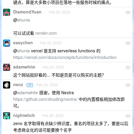
键点，算是大多数小项目在落地一些服务时候的痛点。
DiamondYuan
Feb 20, 2022
29
@
shunia
可以试试看
render.com
easychen
Feb 23, 2022
30
@
shunia
vercel 是支持 serverless functions 的
https://vercel.com/docs/concepts/functions/introduction
adamwhite
Feb 24, 2022
31
这个网站挺好看的... 不知是否是可以购买的主题？
neoz
Feb 24, 2022
OP
32
@
adamwhite
感谢，使用 Nextra
https://github.com/shuding/nextra/
中的内置模板稍加修改即
可。
nightwitch
Feb 26, 2022
33
zeno 名字取得有点缺少辨识度，重名的项目太多了，要是以后
考虑商业化的话可能要换个名字