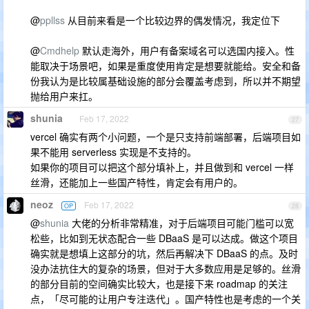
@
ppllss
从目前来看是一个比较边界的偶发情况，我定位下
@
Cmdhelp
默认走海外，用户有备案域名可以选国内接入。性
能取决于场景吧，如果是重度使用肯定是想要就能给。安全和备
份我认为是比较属基础设施的部分会覆盖考虑到，所以并不期望
抛给用户来扛。
shunia
Feb 17, 2022
27
vercel 确实有两个小问题，一个是只支持前端部署，后端项目如
果不能用 serverless 实现是不支持的。
如果你的项目可以把这个部分填补上，并且做到和 vercel 一样
丝滑，还能加上一些国产特性，肯定会有用户的。
neoz
Feb 17, 2022
OP
28
@
shunia
大佬的分析非常精准，对于后端项目可能门槛可以宽
松些，比如到无状态配合一些 DBaaS 是可以达成。做这个项目
确实就是想填上这部分的坑，然后再解决下 DBaaS 的点。及时
没办法抗住大的复杂的场景，但对于大多数应用是足够的。丝滑
的部分目前的空间确实比较大，也是接下来 roadmap 的关注
点，「尽可能的让用户专注迭代」。国产特性也是考虑的一个关