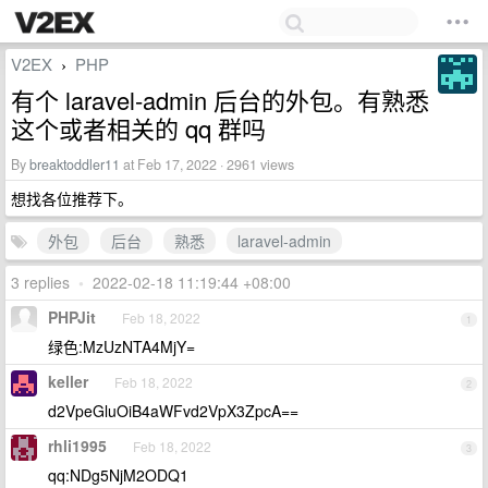
V2EX
PHP
›
有个 laravel-admin 后台的外包。有熟悉
这个或者相关的 qq 群吗
By
breaktoddler11
at Feb 17, 2022 · 2961 views
想找各位推荐下。
外包
后台
熟悉
laravel-admin
3 replies
•
2022-02-18 11:19:44 +08:00
PHPJit
Feb 18, 2022
1
绿色:MzUzNTA4MjY=
keller
Feb 18, 2022
2
d2VpeGluOiB4aWFvd2VpX3ZpcA==
rhli1995
Feb 18, 2022
3
qq:NDg5NjM2ODQ1