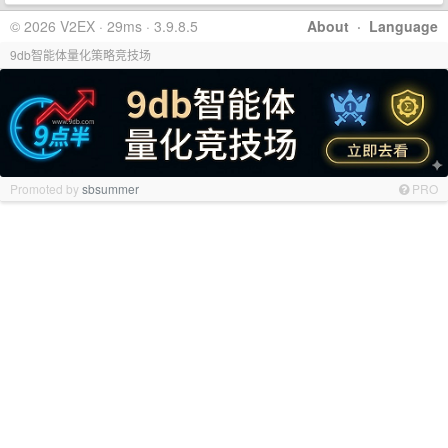
© 2026 V2EX · 29ms · 3.9.8.5
About
·
Language
9db智能体量化策略竞技场
Promoted by
sbsummer
PRO