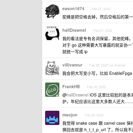
eason1874
Feb 27, 2022
驼峰是把空格去掉，然后空格后的第一
hallDrawnel
Feb 27, 2022
我的看法是专有名词保留，其他驼峰。自然语
对于 go 这种需要大写暴露的就妥协一下
就统一写成 ip
villivateur
Feb 28, 2022 via Android
我会把大写变小写，比如 EnableFpga
FrankHB
Feb 28, 2022
@
hallDrawnel
iOS 这里比较尬的是
护，年纪应该比这里大多数人还大……
maojun
Feb 28, 2022
我觉得 snake case 跟 camel cas
换回去就是 h_t_t_p_url 了，