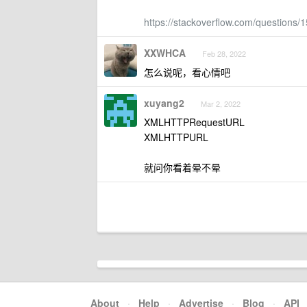
https://stackoverflow.com/questions
XXWHCA
Feb 28, 2022
怎么说呢，看心情吧
xuyang2
Mar 2, 2022
XMLHTTPRequestURL
XMLHTTPURL
就问你看着晕不晕
About
·
Help
·
Advertise
·
Blog
·
API