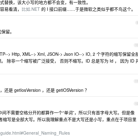
式替换，该大小写的地方都不会变，有一致性。
容易看清，
比如.NET
的 I 接口前缀……于是微软之类似乎都不鸟这个。
就保留。
1
Http, XML--> Xml, JSON-> Json IO--> IO, 2 个字符的缩写保留全
除非一个缩写被广泛接受， 否则不缩写。ID 总是写为 Id ， 因为 ID 
1
 getIosVersion ，还是 getiOSVersion ？
1
ide 里建议是中间不需要空格分开的都算作一个“单词”，所以只有首字母大写。但是像
格专有名词或者缩写是全部大写。所以我理解重点不是大写还是小写，重点在于项目里
/cppguide.html#General_Naming_Rules