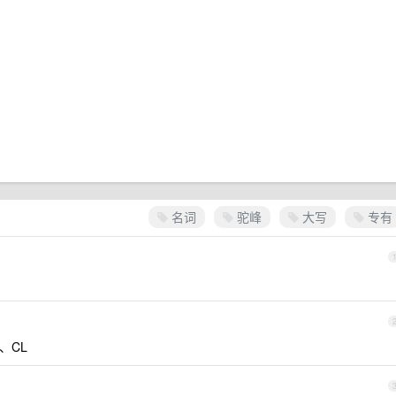
名词
驼峰
大写
专有
、CL