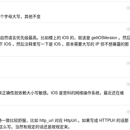
1
个字母大写，其他不变
1
言优先级最高。比如楼上的 iOS 的，就该是 getiOSVersion 。然
 IOS ，然后注释里写一下是 iOS ，原本需要大写的 IP 但不想暴露的那
1
1
本来正确性就依赖大小写敏感。IOS 是思科的网络操作系统，最近还在维
1
e 保持一致比较舒服，比如 http_url 对应 HttpUrl 。如果写成 HTTPUrl 的话那
所以我不这么写。当然有规定的话还是按规定来。