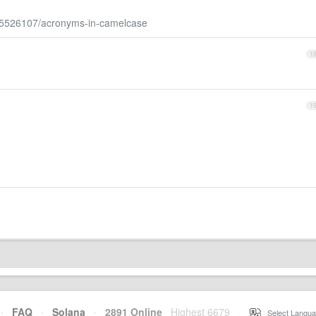
/15526107/acronyms-in-camelcase
1
1
·
FAQ
·
Solana
·
2891 Online
Highest 6679
·
Select Langua