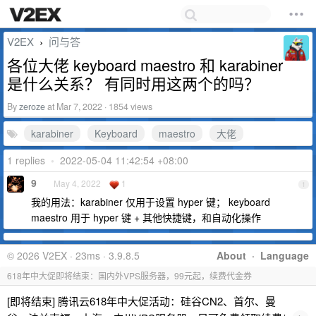
V2EX
问与答
›
各位大佬 keyboard maestro 和 karabiner
是什么关系？ 有同时用这两个的吗？
By
zeroze
at Mar 7, 2022 · 1854 views
karabiner
Keyboard
maestro
大佬
1 replies
•
2022-05-04 11:42:54 +08:00
9
May 4, 2022
1
1
我的用法：karabiner 仅用于设置 hyper 键； keyboard
maestro 用于 hyper 键 + 其他快捷键，和自动化操作
© 2026 V2EX · 23ms · 3.9.8.5
About
·
Language
618年中大促即将结束：国内外VPS服务器，99元起，续费代金券
[即将结束] 腾讯云618年中大促活动：硅谷CN2、首尔、曼