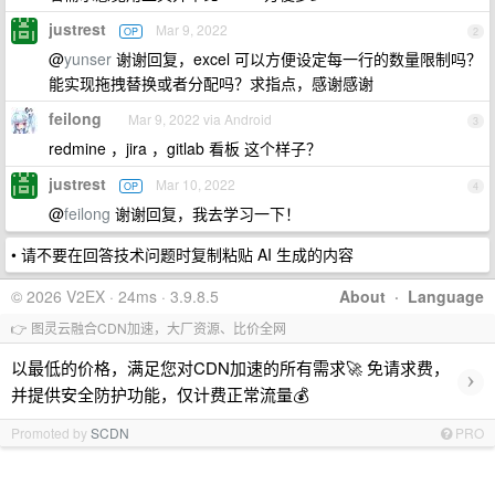
justrest
Mar 9, 2022
OP
2
@
yunser
谢谢回复，excel 可以方便设定每一行的数量限制吗？
能实现拖拽替换或者分配吗？求指点，感谢感谢
feilong
Mar 9, 2022 via Android
3
redmine ，jira ，gitlab 看板 这个样子？
justrest
Mar 10, 2022
OP
4
@
feilong
谢谢回复，我去学习一下！
• 请不要在回答技术问题时复制粘贴 AI 生成的内容
© 2026 V2EX · 24ms · 3.9.8.5
About
·
Language
👉 图灵云融合CDN加速，大厂资源、比价全网
以最低的价格，满足您对CDN加速的所有需求🚀 免请求费，
›
并提供安全防护功能，仅计费正常流量💰
Promoted by
SCDN
PRO