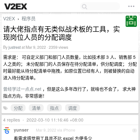
V2EX
程序员
›
请大佬指点有无类似战术板的工具，实
现岗位人员的分配调度
By
justrest
at Mar 9, 2022 · 2359 views
需求是： 可自定义部门和部门人员数量，比如技术部 3 人、销售部 5
人之类的； 未分配部门的人员保存在待分配清单，供分配调度； 分配
时最好能从待分配清单中拖拽，如原位置已经有人，则被替换的自动
进入待分配清单。
曾经学过一点点.net
，但是这么多年改行了，就啥也不会了， 求大神
指点方向，非常感谢！
分配
清单
指点
调度
4 replies
•
2022-03-10 11:16:46 +08:00
yunser
Mar 9, 2022 via iPhone
1
看需求感觉用工具并不比 excel 方便多少