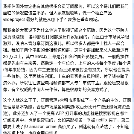
我相信国外肯定也有其他很多会员订阅服务，所以这个哥儿们跟我们
面临的情况应该差不多。但人家就很聪明，做一个独立产品
/sideproject 最好的就是从哪下手？聚焦在垂直领域。
那我来给大家说下为什么他选了影视订阅这个范畴，因为这个范畴内
是真能赚钱... 各种影视订阅都是允许家庭组的，而且由于市场竞争很
激烈，没啥人管分享订阅这事儿，所以很多人都是往上找人一起合
租。我加了两个电报的合租频道和群，这两个群加起来总人数至少有
20 万以上，其中 95%以上都是合租各种国外影视会员。 一般的操作
都是先由车主来买，然后定一个车位价，上车的人按每个季度 /每个月
/每年来给钱，因为车主要垫付而且如果被封会有损失，所以他会提高
一些价格，这里面就有利润。上车的乘客也有风险啊，付了钱被骗了
怎么办，所以往往这些电报频道都有人专门审核车主。跟论坛交易很
像，有个权威的中间人来作保，算是很原始的交易方式了。
这个人就这么干了，订阅管理+合租市场形成了一个产品的主体，订阅
管理是基本功能，合租市场是盈利渠道(收百分比开车费还能沉淀资金
池)，此外还加入了一个提高 APP 打开率的功能就是搜索影视在哪个
订阅服务中，也是很常见的，比如某影视第一季被 netflix 买了，第二
季要上映了但 amazon prime 高价买了，剧迷就有点茫然了，不知道
他在哪上映，也符合用户需求。