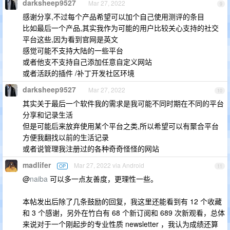
darksheep9527
Mar 27, 2022
9
感谢分享,不过每个产品希望可以加个自己使用测评的条目
比如最后一个产品,其实我作为可能的用户比较关心支持的社交
平台这些,因为看到官网是英文
感觉可能不支持大陆的一些平台
或者他支不支持自己添加任意自定义网站
或者活跃的插件 /补丁开发社区环境
darksheep9527
Mar 27, 2022
10
其实关于最后一个软件我的需求是我可能不同时期在不同的平台
分享和记录生活
但是可能后来放弃使用某个平台之类,所以希望可以有聚合平台
方便我翻找以前的生活记录
或者说管理我注册过的各种奇奇怪怪的网站
madlifer
Mar 27, 2022 via Android
OP
11
@
naiba
可以多一点友善度，更理性一些。
本帖发出后除了几条鼓励的回复，我这里还能看到有 12 个收藏
和 3 个感谢，另外在竹白有 68 个新订阅和 689 次新观看，总体
来说对于一个刚起步的专业性质 newsletter ，我认为成绩还算