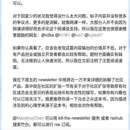
可以。
对于回复少的状况我觉得没什么太大问题，帖子内容并没有很多
的争议点，更多的是讲解，就像网课一样，大部分人并不会因为
网课讲得好而去评论这个网课说支持，所以我在这里也很感谢楼
里鼓励的网友：@v2ka @
K1W1
@
luo7
@
icyleaf7
如果你认真看了，应该会发现这篇内容输出的价值并不低，对于
有产品创业或独立开发者都会比较有帮助。题材方面确实有缺
陷，无法做到让人快速浏览，所以我在文前注明了注意阅读速
度。
我在下周五的 newsletter 中用将近一万字来详细的拆解了社区
产品，其中就在社区的扩张一节有关于对于社区扩张导致原有社
区成员会无意识的表现出排斥和攻击性的描写，如果你有兴趣也
可以订阅关注下。我更推荐你读一下乌合之众这本书，因为描述
涉及到的心理学来源于这本书，相信会对你有帮助。
@
MaoshuoChen
可以用 kill-the-newsletter 服务 或者 rsshub
搜索竹白，都可以进行 rss 订阅。