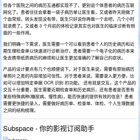
但各个医院之间的病历互通都实现不了，更别说个体患者的病历互联
网化了。患者往往会拿着一袋子病历单让医生看，又或者昨天刚做了
个血常规，转头发现没有带，医生只好说你再做一个去吧，几个小时
就浪费了。又或者 3 个月前的体检记录其实也对医生的临床诊断有侧
面的一些作用。
我们明确一下需求，医生需要一个可以看到患者个人的历史病历和近
期生理检查单以快速进行诊断治疗。患者需要一个电子化的病历本来
免去携带纸质病历的麻烦和让医生更加准确的了解自己的症状。
产品的设计要点有几个也顺便说下。对于医生来说，需要有原始病历
单照片之类的内容增加可信性。对于患者来说，需要录入更方便，比
如可以增加特定单据 OCR 识别 的功能。 还有就是交互，这个产品的
交互十分重要，医生需要近期检查单和历史病历，还有患者是否患有
某些特殊病种(糖尿病、慢性病)，能否快速的提供有效的信息？患者
需要更快捷的录入，需要做好病历单、检查单、体检、个人生理数据
之间的结构梳理。
Subspace - 你的影视订阅助手