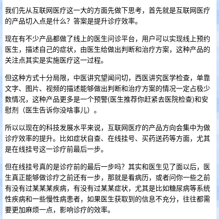
我们先从互联网医疗这一大的方面先做下思考，首先就是互联网医疗
的产品切入点是什么？答案是提升诊疗效率。
现在有不少产品都做了线上的医生问诊平台，用户可以实现线上预约
医生，描述自己的症状，由医生给做出判断和治疗方案，这种产品的
关注点其实是实施医疗这一过程。
但这种方式十分局限，中医讲究望闻问切，西医讲究医学检查，单靠
文字、图片、视频的描述能够做出判断和治疗方案的情况一定占极少
数情况，这种产品更多是一个预警(医生推荐你赶紧去医院检查)和安
慰剂（医生告诉你没啥事儿）。
所以以现在的科技发展水平来说，互联网医疗的产品方向会集中为做
诊疗效率的提升。比如症状自查、在线挂号、买药送药等方面，尤其
是在线挂号这一诊疗前最后一步。
但在线挂号真的是诊疗前的最后一步吗？其实和医生见了面以后，医
生真正能够做诊疗之前还有一步，那就是看病历，或者问你一些之前
有没有过某某某疾病，有没有过某某症状，尤其是比如糖尿病等系统
性疾病和一些慢性病患者，如果医生获取到的信息不充分，往往都需
要更加麻烦一点，影响诊疗的效率。