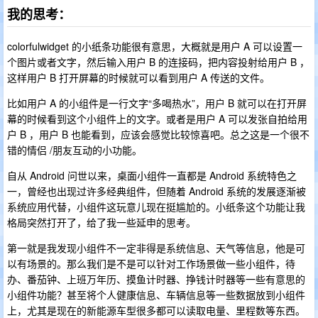
我的思考：
colorfulwidget 的小纸条功能很有意思，大概就是用户 A 可以设置一
个图片或者文字，然后输入用户 B 的连接码，把内容投射给用户 B ，
这样用户 B 打开屏幕的时候就可以看到用户 A 传送的文件。
比如用户 A 的小组件是一行文字“多喝热水”，用户 B 就可以在打开屏
幕的时候看到这个小组件上的文字。或者是用户 A 可以发张自拍给用
户 B ，用户 B 也能看到，应该会感觉比较惊喜吧。总之这是一个很不
错的情侣 /朋友互动的小功能。
自从 Android 问世以来，桌面小组件一直都是 Android 系统特色之
一，曾经也出现过许多经典组件，但随着 Android 系统的发展逐渐被
系统应用代替，小组件这玩意儿现在挺尴尬的。小纸条这个功能让我
格局突然打开了，给了我一些延申的思考。
第一就是我发现小组件不一定非得是系统信息、天气等信息，他是可
以有场景的。那么我们是不是可以针对工作场景做一些小组件，待
办、番茄钟、上班万年历、摸鱼计时器、挣钱计时器等一些有意思的
小组件功能？甚至将个人健康信息、车辆信息等一些数据放到小组件
上，尤其是现在的新能源车型很多都可以读取电量、里程数等东西。