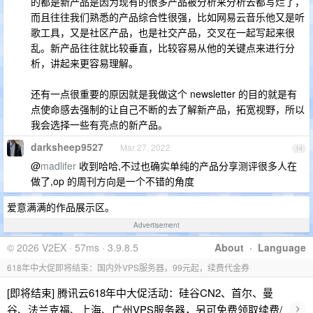
的都是新产品是因为现有的很多产品被分析来分析去都写烂了，
而且往往我们熟悉的产品综合性很强，比如网易云音乐他又是听
歌工具，又是社区产品，也是社交产品，交叉在一起写起来很
乱。新产品往往就比较垂直，比较容易从他的关键点来进行分
析，讲起来更容易理解。
还有一点很重要的原因就是我做这个 newsletter 的目的就是有
点使命感去强制的让自己不断的去了解新产品，拓宽视野，所以
我会选择一些有亮点的新产品。
darksheep9527
Mar 27, 2022
14
@
madlifer
收到哈哈,不过也确实单纯的产品分享测评很多人在
做了,op 的周刊方向是一个不错的角度
爱意满满的作品展示区。
Advertisement
© 2026 V2EX · 57ms · 3.9.8.5
About
·
Language
618年中大促即将结束：国内外VPS服务器，99元起，续费代金券
[即将结束] 腾讯云618年中大促活动：硅谷CN2、首尔、曼
›
谷、法兰克福、上海、广州VPS服务器，另可免费领取续费/