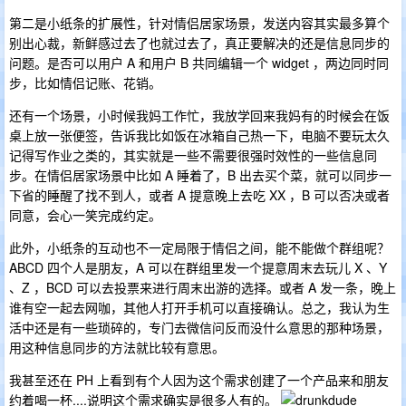
第二是小纸条的扩展性，针对情侣居家场景，发送内容其实最多算个
别出心裁，新鲜感过去了也就过去了，真正要解决的还是信息同步的
问题。是否可以用户 A 和用户 B 共同编辑一个 widget ，两边同时同
步，比如情侣记账、花销。
还有一个场景，小时候我妈工作忙，我放学回来我妈有的时候会在饭
桌上放一张便签，告诉我比如饭在冰箱自己热一下，电脑不要玩太久
记得写作业之类的，其实就是一些不需要很强时效性的一些信息同
步。在情侣居家场景中比如 A 睡着了，B 出去买个菜，就可以同步一
下省的睡醒了找不到人，或者 A 提意晚上去吃 XX ，B 可以否决或者
同意，会心一笑完成约定。
此外，小纸条的互动也不一定局限于情侣之间，能不能做个群组呢？
ABCD 四个人是朋友，A 可以在群组里发一个提意周末去玩儿 X 、Y
、Z ，BCD 可以去投票来进行周末出游的选择。或者 A 发一条，晚上
谁有空一起去网咖，其他人打开手机可以直接确认。总之，我认为生
活中还是有一些琐碎的，专门去微信问反而没什么意思的那种场景，
用这种信息同步的方法就比较有意思。
我甚至还在 PH 上看到有个人因为这个需求创建了一个产品来和朋友
约着喝一杯....说明这个需求确实是很多人有的。