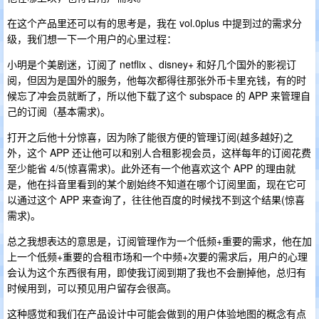
在这个产品里还可以有的思考是，我在 vol.0plus 中提到过的需求分
级，我们想一下一个用户的心里过程：
小明是个美剧迷，订阅了 netflix 、disney+ 和好几个国外的影视订
阅，但因为是国外的服务，他每次都得往那张外币卡里充钱，有的时
候忘了冲会员就断了，所以他下载了这个 subspace 的 APP 来管理自
己的订阅（基本需求)。
打开之后他十分惊喜，因为除了能很方便的管理订阅(越多越好)之
外，这个 APP 还让他可以和别人合租影视会员，这样每年的订阅花费
至少能省 4/5(惊喜需求)。此外还有一个他喜欢这个 APP 的理由就
是，他在抖音里看到的某个剧始终不知道在哪个订阅里面，现在它可
以通过这个 APP 来查询了，往往他百度的时候找不到这个结果(惊喜
需求)。
总之我想表达的意思是，订阅管理作为一个低频+重要的需求，他在加
上一个低频+重要的合租市场和一个中频+次要的需求后，用户的心理
会认为这个东西很有用，即使我订阅到期了我也不会删掉他，总归有
时候用到，可以预见用户留存会很高。
这种感觉和我们在产品设计中可能会做到的用户体验地图的概念有点