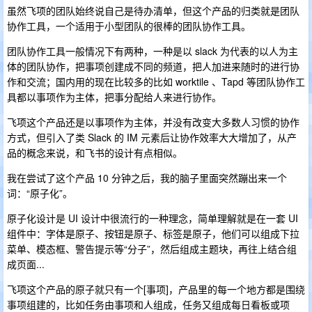
虽然飞项的团队始终说自己是待办清单，但这个产品的归类就是团队
协作工具，一个适用于小型团队的很棒的团队协作工具。
团队协作工具一般情况下有两种，一种是以 slack 为代表的以人为主
体的团队协作，把事项创建成不同的频道，把人加进来随时的进行协
作和交流；国内用的现在比较多的比如 worktile 、Tapd 等团队协作工
具都以事项作为主体，把事分配给人来进行协作。
飞项这个产品还是以事项作为主体，并没有改变大多数人习惯的协作
方式，但引入了类 Slack 的 IM 元素后让协作效率大大增加了，从产
品的概念来说，和飞书的设计有点相似。
我在尝试了这个产品 10 分钟之后，我的脑子里面突然蹦出来一个
词：“原子化”。
原子化设计是 UI 设计中很流行的一种理念，简单理解就是在一套 UI
组件中：字体是原子、按钮是原子、标签是原子，他们可以组成下拉
菜单、模态框、警告提示等“分子”，然后组成主题块，再往上结合组
成页面...
飞项这个产品的原子就只有一个[事项]，产品里的每一个地方都是围绕
事项组建的，比如任务由事项和人组成，任务又组成每日看板或项