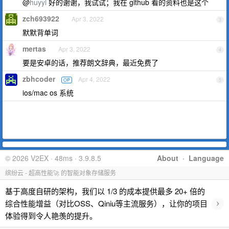
@
huyyi
好的谢谢，我试试；我在 github 看的资料也是这个
zch693922
Apr 3, 2022
3
默默背单词
mertas
Apr 3, 2022
4
要是安卓的话，推荐朗文辞典，最近免费了
zbhcoder
Apr 4, 2022
OP
5
ios/mac os 系统
© 2026 V2EX · 48ms · 3.9.8.5
About
·
Language
缤纷云 - 超高性能🚀 的智能对象存储服务
基于高度自研的架构，我们以 1/3 的成本提供最多 20+ 倍的
›
综合性能增益（对比OSS、Qiniu等主流服务），让你的项目
体验得到令人艳羡的提升。