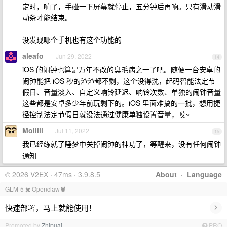
定时，响了，手碰一下屏幕就停止，五分钟后再响。只有滑动滑
动条才能结束。
没发现哪个手机也有这个功能的
aleafo
Jun 29, 2022
14
iOS 的闹钟也算是万年不改的臭毛病之一了吧。随便一台安卓的
闹钟能把 iOS 秒的渣渣都不剩，这个没得洗，起码智能法定节
假日、音量淡入、自定义响铃延迟、响铃次数、单独的闹钟音量
这些都是安卓多少年前玩剩下的。iOS 里面难搞的一批，想用捷
径控制法定节假日就没法通过健康单独设置音量，哎~
Moiiiii
Jul 11, 2022
15
我已经练就了睡梦中关掉闹钟的神功了，等醒来，没有任何闹钟
通知
© 2026 V2EX · 47ms · 3.9.8.5
About
·
Language
GLM-5 ✖️ Openclaw🦞
›
快速部署，马上就能使用！
Promoted by
Zhipuai
PRO