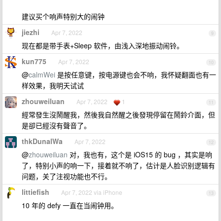
建议买个响声特别大的闹钟
jiezhi
Apr 7, 2022
9
现在都是带手表+Sleep 软件，由浅入深地振动闹铃。
kun775
Apr 7, 2022
10
@
calmWei
是按任意键，按电源键也会不响，我怀疑翻面也有一
样效果，我明天试试
zhouweiluan
Apr 7, 2022
1
11
經常發生沒鬧醒我，然後我自然醒之後發現停留在鬧鈴介面，但
是卻已經沒有聲音了。
thkDunalWa
Apr 7, 2022
12
@
zhouweiluan
对，我也有，这个是 iOS15 的 bug ，其实是响
了，特别小声的响一下，接着就不响了，估计是人脸识别逻辑有
问题，关了注视功能也不行。
littiefish
Apr 7, 2022 via iPhone
13
10 年的 defy 一直在当闹钟用。