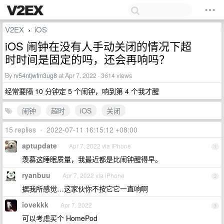
V2EX
iOS
›
iOS 闹钟在没有人手动关闭的情况下超
时时间是固定的吗，还会再响吗？
By
rv54ntjwfm3ug8
at Apr 7, 2022 · 3614 views
经常要隔 10 分钟定 5 个闹钟，响到第 4 个我才醒
闹钟
超时
iOS
关闭
15 replies
•
2022-07-11 16:15:12 +08:00
aptupdate
Apr 7, 2022 via iPhone
1
羡慕这睡眠质量，我最近都是比闹钟醒得早。
ryanbuu
Apr 7, 2022 via iPhone
2
据我所感觉…这家伙你不按它它一直响啊
iovekkk
Apr 7, 2022
3
可以考虑买个 HomePod