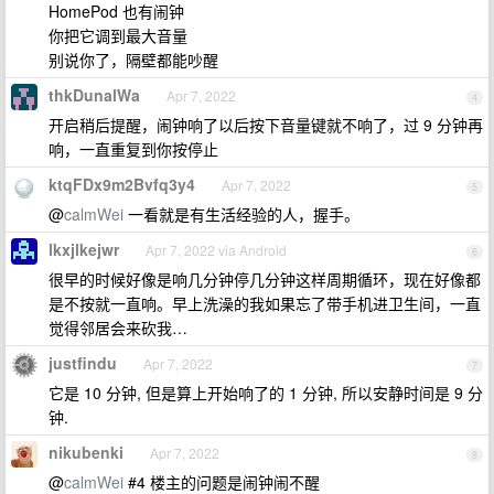
HomePod 也有闹钟
你把它调到最大音量
别说你了，隔壁都能吵醒
thkDunalWa
Apr 7, 2022
4
开启稍后提醒，闹钟响了以后按下音量键就不响了，过 9 分钟再
响，一直重复到你按停止
ktqFDx9m2Bvfq3y4
Apr 7, 2022
5
@
calmWei
一看就是有生活经验的人，握手。
lkxjlkejwr
Apr 7, 2022 via Android
6
很早的时候好像是响几分钟停几分钟这样周期循环，现在好像都
是不按就一直响。早上洗澡的我如果忘了带手机进卫生间，一直
觉得邻居会来砍我…
justfindu
Apr 7, 2022
7
它是 10 分钟, 但是算上开始响了的 1 分钟, 所以安静时间是 9 分
钟.
nikubenki
Apr 7, 2022
8
@
calmWei
#4 楼主的问题是闹钟闹不醒