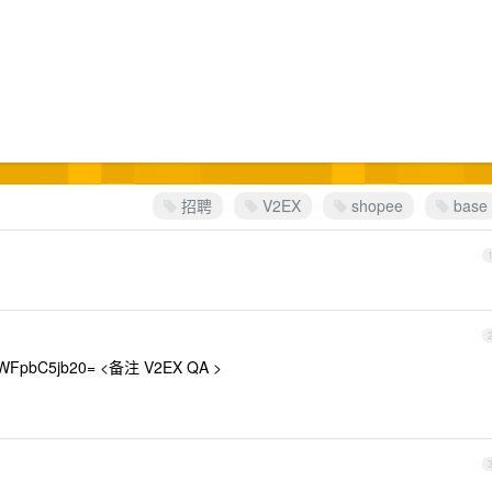
招聘
V2EX
shopee
base
FpbC5jb20= <备注 V2EX QA >