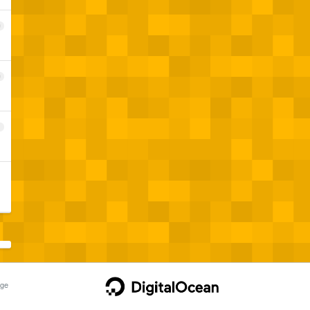
9
0
1
ge