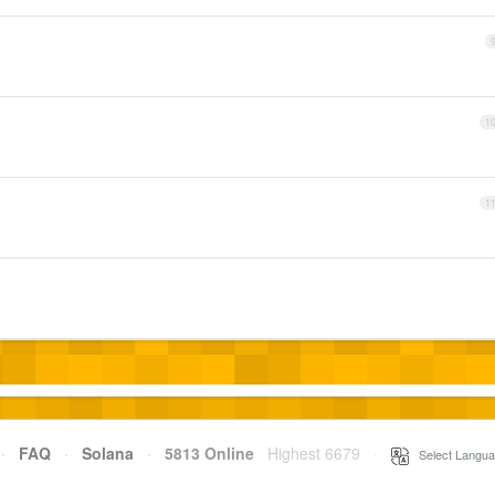
1
1
·
FAQ
·
Solana
·
5813 Online
Highest 6679
·
Select Langua