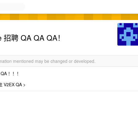
ee 招聘 QA QA QA！
ormation mentioned may be changed or developed.
QA ！！！
 V2EX QA >