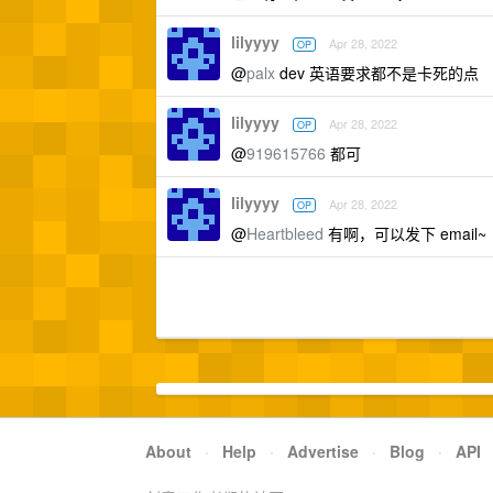
lilyyyy
Apr 28, 2022
OP
@
palx
dev 英语要求都不是卡死的点
lilyyyy
Apr 28, 2022
OP
@
919615766
都可
lilyyyy
Apr 28, 2022
OP
@
Heartbleed
有啊，可以发下 email~
About
·
Help
·
Advertise
·
Blog
·
API