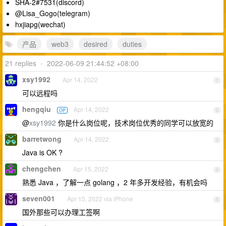
SHA-2#7531(discord)
@Lisa_Gogo(telegram)
hxjiapg(wechat)
产品
web3
desired
duties
21 replies
•
2022-06-09 21:44:52 +08:00
xsy1992
Apr 14, 2022
1
可以远程吗
hengqiu
Apr 14, 2022
OP
2
@
xsy1992
你是什么岗位呢，技术岗位优秀的同学可以放宽的
barretwong
Apr 14, 2022
3
Java is OK ?
chengchen
Apr 15, 2022
4
熟悉 Java ，了解一点 golang ，2 年多开发经验，有机会吗
seven001
Apr 15, 2022 via iPhone
5
国外那些可以办理工签啊