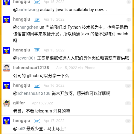
hengqiu
Apr 15, 2022
OP
6
@
barretwong
actually java is unsuitable by now…
hengqiu
Apr 15, 2022
OP
7
@
chengchen
un 当前我们以 Python 技术栈为主，也需要熟悉
该语言的同学来敏捷开发，所以精通 java 的话不是特别 match
呀
hengqiu
Apr 15, 2022
OP
8
@
seven001
工签是根据候选人入职的具体岗位和表现而提供嗒
lichenshuai12138
Apr 15, 2022 via iPhone
9
公司的 github 可以分享一下么
hengqiu
Apr 16, 2022
OP
10
@
lichenshuai12138
尚未开放呀，感兴趣可以详聊啊
g0lfer
Apr 16, 2022
11
老哥，不看 telegram 消息的嘛
hengqiu
Apr 17, 2022
OP
12
@
foil2
最近少登，马上马上！