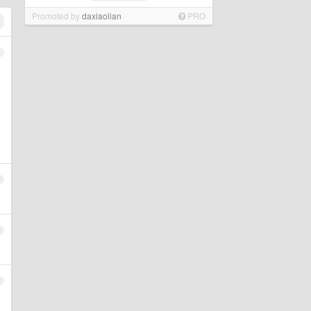
Promoted by
daxiaolian
PRO
1
2
3
4