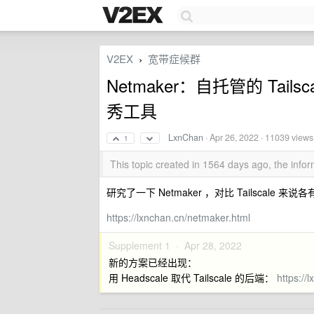
V2EX
宽带症候群
›
Netmaker：自托管的 Ta
秀工具
LxnChan
·
Apr 26, 2022
· 11039 views
1
This topic created in 1564 days ago, the inf
研究了一下 Netmaker ，对比 Tailscale 来
https://lxnchan.cn/netmaker.html
Supplement 1 ·
Apr 28, 2022
新的方案已经出现：
用 Headscale 取代 Tailscale 的后端：
https://