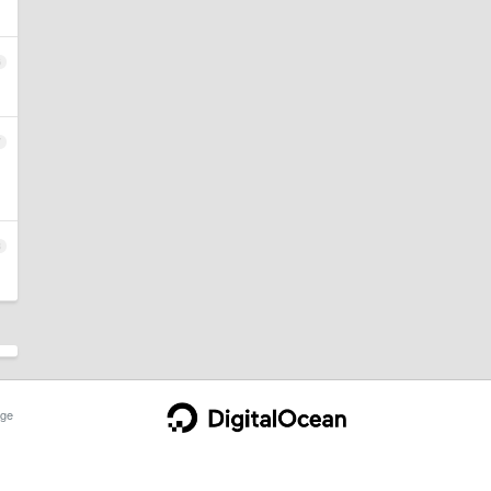
6
7
8
ge