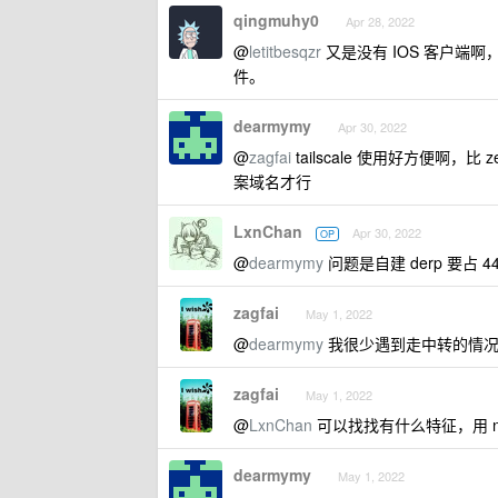
qingmuhy0
Apr 28, 2022
@
letitbesqzr
又是没有 IOS 客户端啊
件。
dearmymy
Apr 30, 2022
@
zagfai
tailscale 使用好方便啊，比
案域名才行
LxnChan
Apr 30, 2022
OP
@
dearmymy
问题是自建 derp 要占 
zagfai
May 1, 2022
@
dearmymy
我很少遇到走中转的情况
zagfai
May 1, 2022
@
LxnChan
可以找找有什么特征，用 ngi
dearmymy
May 1, 2022