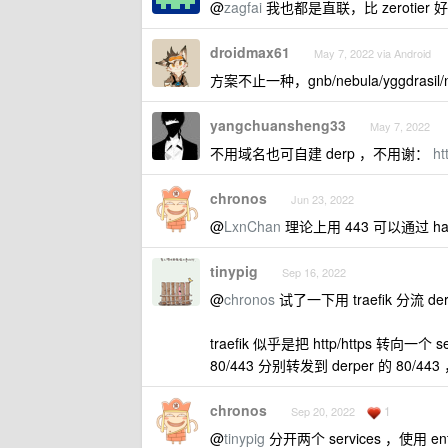
@
zagfai
我也都是直联，比 zerotier
droidmax61
May 7, 2022 via Android
方案不止一种，gnb/nebula/yggdrasil/
yangchuansheng33
May 7, 2022
不用域名也可自建 derp ，不用谢：
ht
chronos
Jun 23, 2022
@
LxnChan
理论上用 443 可以通过 hap
tinypig
Sep 16, 2022
@
chronos
试了一下用 traefik 分流 
traefik 似乎是把 http/https 转向
80/443 分别转发到 derper 的 80/4
chronos
1
Sep 20, 2022
@
tinypig
分开两个 services ，使用 en