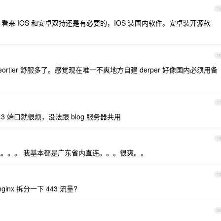
1
，看来 IOS 和安卓双持还是有必要的，IOS 装国内软件。安卓装开源软
1
 zeortier 舒服多了。感觉现在唯一不爽地方自建 derper 好像国内必须用备
1
443 端口就很烦，没法跟 blog 服务器共用
1
。。。 我基本都是广东省内直连。。。很爽。。
1
nx 拆分一下 443 流量?
2