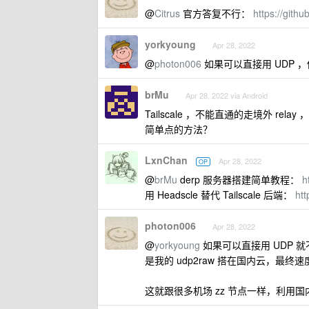
@
Citrus
官方答复不行：
https://gith
yorkyoung
Apr 28, 2022
@
photon006
如果可以直接用 UDP ，
brMu
Apr 28, 2022 via Android
Tailscale ，不能直通的走境外 re
简单点的方法？
LxnChan
Apr 28, 2022
OP
@
brMu
derp 服务器搭建简单教程：
h
用 Headscle 替代 Tailscale 后端：
htt
photon006
Apr 28, 2022
@
yorkyoung
如果可以直接用 UDP 就
是我的 udp2raw 搭在国内云，最终
这就跟很多机场 zz 节点一样，利用国