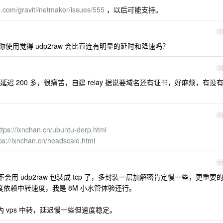
ub.com/gravitl/netmaker/issues/555
，以后可能支持。
1
你使用觉得 udp2raw 会比直连有明显的延时和降速吗？
1
lay ，延迟 200 多，很痛苦，自建 relay 据说要域名还有证书，好麻烦，有没
1
ttps://lxnchan.cn/ubuntu-derp.html
ps://lxnchan.cn/headscale.html
1
不会用 udp2raw 包装成 tcp 了，多封装一层加解密肯定慢一些，更重要
速度依赖中转速度，我是 8M 小水管体验还行。
内 vps 中转，延迟慢一些但速度稳定。