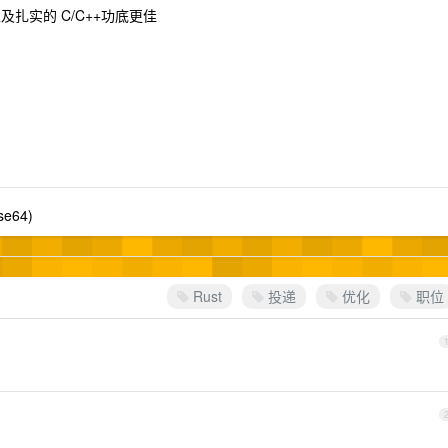
以及扎实的 C/C++功底更佳
se64)
Rust
投递
优化
职位