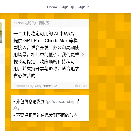
Home
Sign Up
Sign In
AI-dns 最稳的中转服务
一个主打稳定可用的 AI 中转站，
提供 GPT Pro、Claude Max 等模
型接入，适合开发、办公和高频使
›
用场景。相比单纯低价，我们更重
视长期稳定、响应顺畅和持续可
用，并支持开票与退款，适合追求
省心体验的
Promoted by
yangzhi88118
PRO
• 外包信息请发到
/go/outsourcing
节
点。
• 不要把相同的信息发到不同的节点