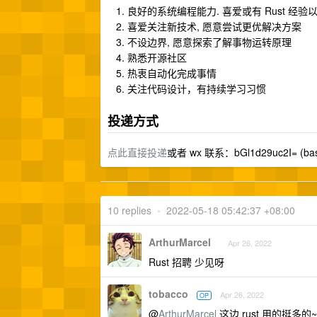
良好的系统编程能力. 喜爱或有 Rust 经验
喜爱关注新技术, 愿意尝试更优解决方案
不设边界, 愿意探索了解事物运转原理
熟悉开源社区
热衷自动化完成事情
关注代码设计，有持续学习习惯
投递方式
点此直接投递
或者 wx 联系：bGl1d29uc2I= (ba
10 replies
•
2022-05-18 05:42:37 +08:00
ArthurMarcel
Apr 26, 2022
Rust 招聘 少见呀
tobacco
Apr 26, 2022
OP
@
ArthurMarcel
这边 rust 用的挺多的~