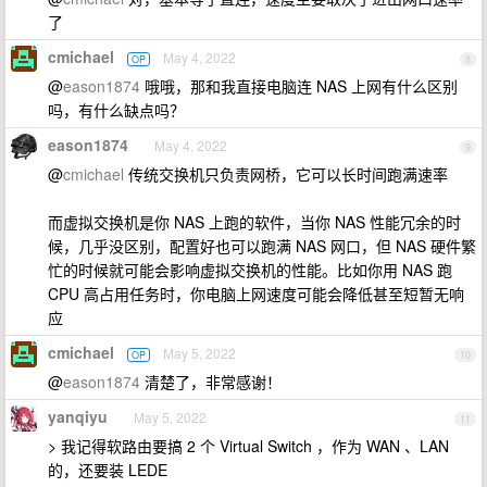
了
cmichael
May 4, 2022
OP
8
@
eason1874
哦哦，那和我直接电脑连 NAS 上网有什么区别
吗，有什么缺点吗？
eason1874
May 4, 2022
9
@
cmichael
传统交换机只负责网桥，它可以长时间跑满速率
而虚拟交换机是你 NAS 上跑的软件，当你 NAS 性能冗余的时
候，几乎没区别，配置好也可以跑满 NAS 网口，但 NAS 硬件繁
忙的时候就可能会影响虚拟交换机的性能。比如你用 NAS 跑
CPU 高占用任务时，你电脑上网速度可能会降低甚至短暂无响
应
cmichael
May 5, 2022
OP
10
@
eason1874
清楚了，非常感谢！
yanqiyu
May 5, 2022
11
> 我记得软路由要搞 2 个 Virtual Switch ，作为 WAN 、LAN
的，还要装 LEDE