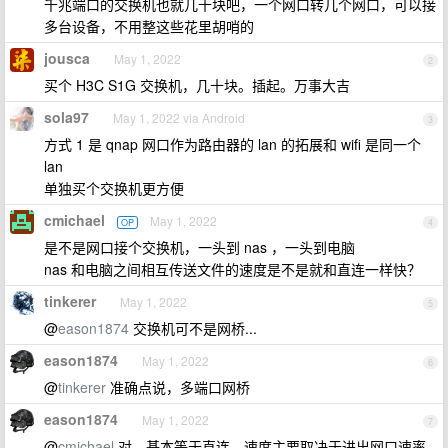
千兆端口的交换机也就几十块吧，一个网口转几个网口，可以接
多台设备，不用整这些花里胡哨的
jousca
May 1, 2022
2
买个 H3C S1G 交换机，几十块。插起。万事大吉
sola97
May 1, 2022 via Android
3
方式 1 是 qnap 网口作为路由器的 lan 的拓展和 wifi 是同一个
lan
单独买个交换机更方便
cmichael
May 1, 2022
OP
4
是不是网口接个交换机，一头到 nas ，一头到电脑
nas 和电脑之间相互传送文件的速度是不是就和直连一样快？
tinkerer
May 1, 2022
5
@
eason1874
交换机可不是网桥...
eason1874
May 1, 2022
6
@
tinkerer
准确点说，多端口网桥
eason1874
May 1, 2022
7
@
cmichael
对，基本等于直连，速度主要取决于进出网口速率