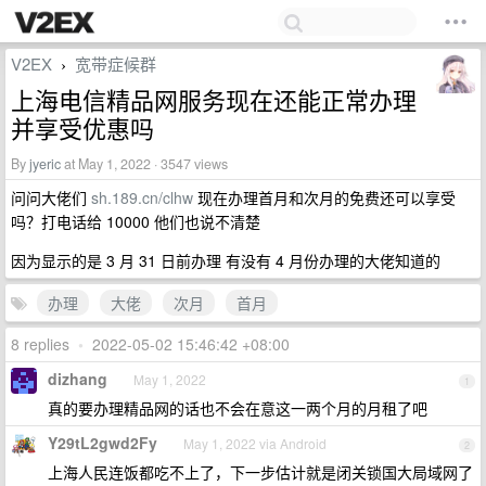
V2EX
宽带症候群
›
上海电信精品网服务现在还能正常办理
并享受优惠吗
By
jyeric
at May 1, 2022 · 3547 views
问问大佬们
sh.189.cn/clhw
现在办理首月和次月的免费还可以享受
吗？打电话给 10000 他们也说不清楚
因为显示的是 3 月 31 日前办理 有没有 4 月份办理的大佬知道的
办理
大佬
次月
首月
8 replies
•
2022-05-02 15:46:42 +08:00
dizhang
May 1, 2022
1
真的要办理精品网的话也不会在意这一两个月的月租了吧
Y29tL2gwd2Fy
May 1, 2022 via Android
2
上海人民连饭都吃不上了，下一步估计就是闭关锁国大局域网了