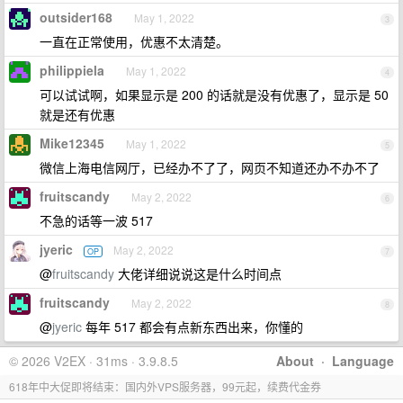
outsider168
May 1, 2022
3
一直在正常使用，优惠不太清楚。
philippiela
May 1, 2022
4
可以试试啊，如果显示是 200 的话就是没有优惠了，显示是 50
就是还有优惠
Mike12345
May 1, 2022
5
微信上海电信网厅，已经办不了了，网页不知道还办不办不了
fruitscandy
May 2, 2022
6
不急的话等一波 517
jyeric
May 2, 2022
OP
7
@
fruitscandy
大佬详细说说这是什么时间点
fruitscandy
May 2, 2022
8
@
jyeric
每年 517 都会有点新东西出来，你懂的
© 2026 V2EX · 31ms · 3.9.8.5
About
·
Language
618年中大促即将结束：国内外VPS服务器，99元起，续费代金券