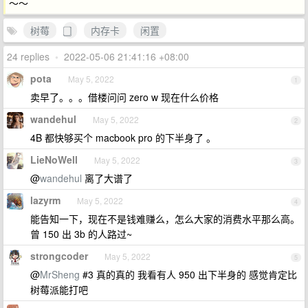
～～
树莓
内存卡
闲置
24 replies
•
2022-05-06 21:41:16 +08:00
pota
May 5, 2022
1
卖早了。。。借楼问问 zero w 现在什么价格
wandehul
May 5, 2022
2
4B 都快够买个 macbook pro 的下半身了 。
LieNoWell
May 5, 2022
3
@
wandehul
离了大谱了
lazyrm
May 5, 2022
4
能告知一下，现在不是钱难赚么，怎么大家的消费水平那么高。
曾 150 出 3b 的人路过~
strongcoder
May 5, 2022
5
@
MrSheng
#3 真的真的 我看有人 950 出下半身的 感觉肯定比
树莓派能打吧