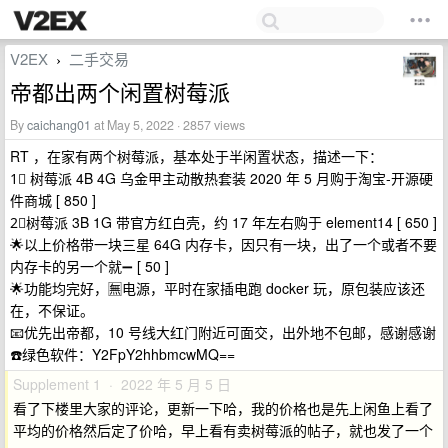
V2EX
二手交易
›
帝都出两个闲置树莓派
By
caichang01
at May 5, 2022 · 2857 views
RT ，在家有两个树莓派，基本处于半闲置状态，描述一下：
1⃣️ 树莓派 4B 4G 乌金甲主动散热套装 2020 年 5 月购于淘宝-开源硬
件商城 [ 850 ]
2⃣️树莓派 3B 1G 带官方红白壳，约 17 年左右购于 element14 [ 650 ]
🌟以上价格带一块三星 64G 内存卡，因只有一块，出了一个或者不要
内存卡的另一个就➖ [ 50 ]
🌟功能均完好，🈚️电源，平时在家插电跑 docker 玩，原包装应该还
在，不保证。
📧优先出帝都，10 号线大红门附近可面交，出外地不包邮，感谢感谢
☎️绿色软件：Y2FpY2hhbmcwMQ==
Supplement 1 · 2022 年 5 月 5 日
看了下楼里大家的评论，更新一下哈，我的价格也是先上闲鱼上看了
平均的价格然后定了价哈，早上看有卖树莓派的帖子，就也发了一个