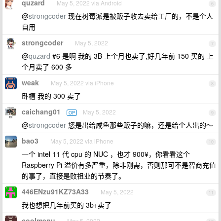
quzard
May 5, 2022 via Android
6
@
strongcoder
现在树莓派是被贩子收去卖给工厂的，不是个人
自用
strongcoder
May 5, 2022
7
@
quzard
#6 是啊 我的 3B 上个月也卖了,好几年前 150 买的 上
个月卖了 600 多
weak
May 5, 2022 via iPhone
8
卧槽 我的 300 卖了
caichang01
May 5, 2022
OP
9
@
strongcoder
您是出给咸鱼那些贩子的嘛，还是给个人出的～
bao3
May 5, 2022 via iPhone
10
一个 intel 11 代 cpu 的 NUC ，也才 900¥，你看看这个
Raspberry Pi 溢价有多严重，除非刚需，否则那可不是智商充值
的事了，直接是败祖业的节奏了。
446ENzu91KZ73A33
May 5, 2022
11
我也想把几年前买的 3b+卖了
coolmenu
May 5, 2022