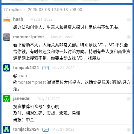
17 replies
•
2025-08-06 12:59:18 +08:00
haah
May 21, 2022
1
想办法和创业人、生意人和投资人探讨！尽信书不如无书。
monster1priest
May 21, 2022
2
看书帮助不大，人际关系非常关键。特别是找 VC ，VC 不只会
给你钱，有时候还会和你一起讨论方向。特别有些人脉和商业资
源是网上搜索不到。你要主动去找 VC ，找朋友
tomjack2424
May 21, 2022
OP
3
@
haah
@
monster1priest
谢谢两位大佬提点，这确实是我没想到的好方
法。
janeedel
May 21, 2022
4
投资推荐公众号：秦小明
及时、相对准确、实战、宏观、易懂
研报：中金
tomjack2424
May 21, 2022
OP
5