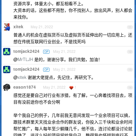
资源共享，体量太小，都互相看不上。
大资本的话，这些都不用愁，你不找别人，放出风声，别人都会
来找你。
xitek
May 21, 2022
11
普通人的机会在虚拟货币以及虚拟货币延伸出的一切应用上，还
想在传统互联网行业创业，不是找死吗
tomjack2424
May 21, 2022
OP
12
@
MrTLJH
是的，谢谢分享。我们共勉，加油！
tomjack2424
May 21, 2022
OP
13
@
xitek
谢谢大佬提点，先记住，再研究下。
eason1874
May 21, 2022
1
14
感觉还是要自己对行业有涉猎，有了解，一心奔着找项目去，项
目有没前途你也不会分啊
举个我自己的例子，几年前我无意间发现一个业余项目可以搞，
跟技术群里天天找业余合作的群友说，你投入三千块和业余时间
帮忙推广，每人每年至少躺赚几千，他不信，连讨论都没讨论就
回绝了，说这么好的项目留给我自己，整得我也怀疑到底行不