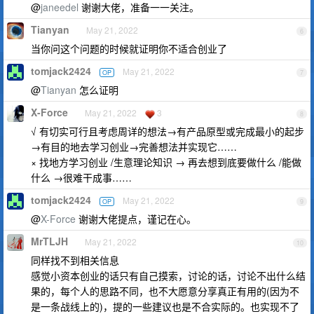
@
janeedel
谢谢大佬，准备一一关注。
Tianyan
May 21, 2022
6
当你问这个问题的时候就证明你不适合创业了
tomjack2424
May 21, 2022
OP
7
@
Tianyan
怎么证明
X-Force
May 21, 2022
3
8
√ 有切实可行且考虑周详的想法→有产品原型或完成最小的起步
→有目的地去学习创业→完善想法并实现它……
× 找地方学习创业 /生意理论知识 → 再去想到底要做什么 /能做
什么 →很难干成事……
tomjack2424
May 21, 2022
OP
9
@
X-Force
谢谢大佬提点，谨记在心。
MrTLJH
May 21, 2022
10
同样找不到相关信息
感觉小资本创业的话只有自己摸索，讨论的话，讨论不出什么结
果的，每个人的思路不同，也不大愿意分享真正有用的(因为不
是一条战线上的)，提的一些建议也是不合实际的。也实现不了