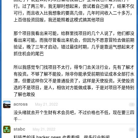
行。过了两三年，我无聊时想起来，尝试着自己搞了，结果不仅
可行，而且收入比我想象的要高几倍，几年时间收入二十多万，
上百倍投资回报，我还能照着这模式搞其他项目
那个项目我看出来可能，给群里找项目的几个人说了，他们都没
看出来可能。而我尽管看出来机会，但因为不愿意冒险去做前期
验证，晚了三年才启动，错过最佳时期，几乎是靠运气想起来才
抓住机会的尾巴
所以我感觉专门找项目不太行，得专门去关注行业，先有了解才
有投资。不够了解不能投，除非你能承受前期验证成本全部打水
漂，但要这样你又不是普通投资了，这样是天使投资。天使投资
选的不是项目，是人，相信对方能做成事，于是对项目不是特别
了解也敢投
across
May 21, 2022
15
没头绪就去开个生财有术会员吧，不过价格也不低，现在要三四
千···
stabc
May 21, 2022
16
科技类的话 hacker news 也看看吧，很多行业新闻