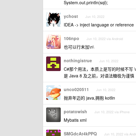
System.out.println(sql);
ychost
Jun 10, 2022
IDEA -> inject language or reference
106npo
Jun 10, 2022 via Android
也可以行末加\n\
nothingistrue
Jun 10, 2022
C#那个用法，本质上是写的时候不写 \
是 Java 8 及之前，对语法糖极为谨
unco020511
Jun 10, 2022
抛弃年迈的 java,拥抱 kotlin
potatowish
Jun 10, 2022 via iPhone
Mybatis xml
SMGdcAt4kPPQ
Jun 10, 2022 via Andr