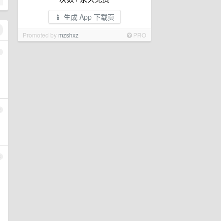
📱 生成 App 下载页
Promoted by
mzshxz
PRO
1
2
3