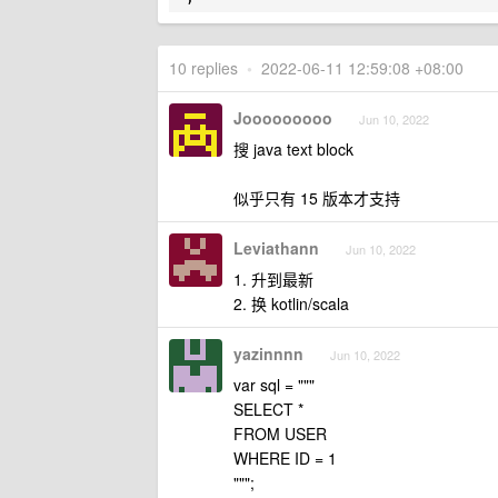
10 replies
•
2022-06-11 12:59:08 +08:00
Jooooooooo
Jun 10, 2022
搜 java text block
似乎只有 15 版本才支持
Leviathann
Jun 10, 2022
1. 升到最新
2. 换 kotlin/scala
yazinnnn
Jun 10, 2022
var sql = """
SELECT *
FROM USER
WHERE ID = 1
""";