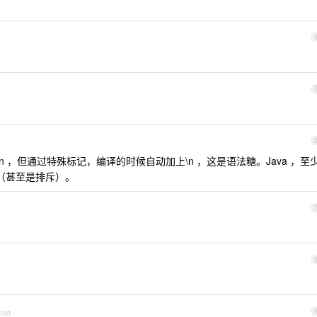
n ，但通过特殊标记，编译的时候自动加上\n ，这是语法糖。Java ，至
慎（甚至是排斥）。
oid