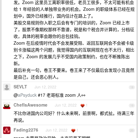
发。Zoom 这里员工离职率很低，老员工很多，不太可能有机会
给 1 年经验的人单独带业务的机会。Zoom 的职级体系已经在规
划中，国外已经推行，国内估计在路上了。
美股交易规则你入职之后会有专门的培训的，Zoom 已经上市
了，股票不像期权那样不靠谱，税是和个税合并计算的，分档征
收，具体的税率会跟你的总包挂钩。
Zoom 在后疫情时代会不会发展受阻、返回互联网会不会被卡级
别卡涨幅这两个问题，我觉得国内的互联网现在也不太行，相比
之下，Zoom 的发展几乎不受国内政策制约，也在不断推陈出
新。
最后补充一句，卷王不要来。卷王来了不仅最后会发现小丑竟然
是自己，还会恶心别人。
SEVLT
Jun 12, 2022
18
@
aPsyduck
#17 老哥标准 zoom 人👀
ChefIsAwesome
Jun 12, 2022
1
19
不比你进国内公司好？什么未来啊，前景啊，都式扯。待满三年
再说。
Fading2276
Jun 12, 2022
1
20
zoom 主要是政治风险，未来前景不明朗。