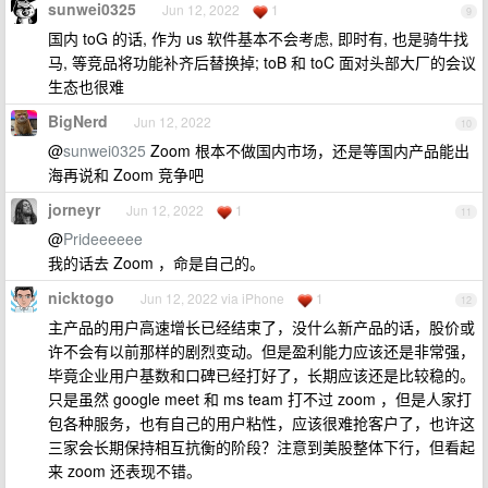
sunwei0325
Jun 12, 2022
1
9
国内 toG 的话, 作为 us 软件基本不会考虑, 即时有, 也是骑牛找
马, 等竞品将功能补齐后替换掉; toB 和 toC 面对头部大厂的会议
生态也很难
BigNerd
Jun 12, 2022
10
@
sunwei0325
Zoom 根本不做国内市场，还是等国内产品能出
海再说和 Zoom 竞争吧
jorneyr
Jun 12, 2022
1
11
@
Prideeeeee
我的话去 Zoom ，命是自己的。
nicktogo
Jun 12, 2022 via iPhone
1
12
主产品的用户高速增长已经结束了，没什么新产品的话，股价或
许不会有以前那样的剧烈变动。但是盈利能力应该还是非常强，
毕竟企业用户基数和口碑已经打好了，长期应该还是比较稳的。
只是虽然 google meet 和 ms team 打不过 zoom ，但是人家打
包各种服务，也有自己的用户粘性，应该很难抢客户了，也许这
三家会长期保持相互抗衡的阶段？注意到美股整体下行，但看起
来 zoom 还表现不错。