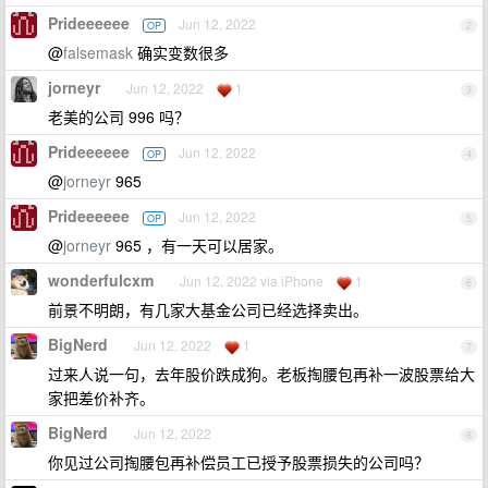
Prideeeeee
Jun 12, 2022
OP
2
@
falsemask
确实变数很多
jorneyr
Jun 12, 2022
1
3
老美的公司 996 吗？
Prideeeeee
Jun 12, 2022
OP
4
@
jorneyr
965
Prideeeeee
Jun 12, 2022
OP
5
@
jorneyr
965 ，有一天可以居家。
wonderfulcxm
Jun 12, 2022 via iPhone
1
6
前景不明朗，有几家大基金公司已经选择卖出。
BigNerd
Jun 12, 2022
1
7
过来人说一句，去年股价跌成狗。老板掏腰包再补一波股票给大
家把差价补齐。
BigNerd
Jun 12, 2022
8
你见过公司掏腰包再补偿员工已授予股票损失的公司吗？