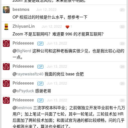
bestmos
Jun 12, 2022
21
OP 校招过的时候是什么水平，想参考一下
ZhiyuanLin
Jun 12, 2022
1
22
Zoom 不是互联网吗？难道要 996 的才能算互联网？
Prideeeeee
Jun 13, 2022
OP
23
@
BigNerd
这种公司和这种老板确实很少见，也是我比较心动的
一点。
Prideeeeee
Jun 13, 2022
OP
24
@
rayewaissftz40
我面的岗位 base 合肥
Prideeeeee
Jun 13, 2022
OP
25
@
aPsyduck
感谢老哥
Prideeeeee
Jun 13, 2022
OP
26
@
bestmos
三流学校本科毕业；之前做独立开发毕业前有十几万
用户；加上笔试一共面了七轮，其中一轮笔试，三轮技术加 HR
后面加了两轮技术加面；和面试官沟通的都比较顺畅，问的几乎
全都答出来了，算法也全都过了。