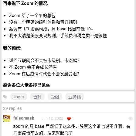
再来说下 Zoom 的情况:
Zoom 给了一个平的总包
没有一个明确的级别体系和晋升规则
薪资有 1/3 股票构成，月 base 比目前低 10+
我不太清楚美股变现规则，手续费和税之类不是很懂
我的顾虑:
返回互联网会不会被卡级别、卡涨幅？
在 Zoom 会不会成长停滞
Zoom 在后疫情时代会不会发展受阻？
感谢各位大佬各抒己见🙏
zoom
晋升
受阻
业务线
29 replies
falsemask
Jun 12, 2022
1
1
zoom 的月 base 居然低了这么多，股票这个谁也说不准啊，有
同事疫情前去的，后来就起飞了