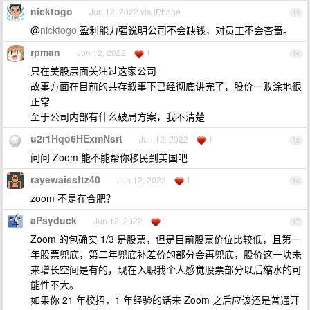
nicktogo
Jun 12, 2022 via iPhone
13
@
nicktogo
盈利能力强说明公司不会缺钱，对员工不会吝啬。
rpman
Jun 12, 2022
1
14
只在美股层面关注过这家公司
故事方面在目前的共存叙事下已经彻底讲完了，股价一败涂地很
正常
至于公司内部有什么破局方案，我不清楚
u2r1Hqo6HExmNsrt
Jun 12, 2022
1
15
问问 Zoom 能不能帮你移民到美国吧
rayewaissftz40
Jun 12, 2022
1
16
zoom 不是在合肥？
aPsyduck
Jun 12, 2022
1
17
Zoom 的包确实 1/3 是股票，但是目前股票价位比较低，且第一
年股票兜底，第二年兜底补差价的部分会再兜底，股价这一块未
来增长空间是有的，现在入职我个人感觉股票部分以后缩水的可
能性不大。
如果你 21 年校招，1 年经验的话来 Zoom 之后应该还是普通开