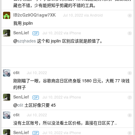
藏也不错，少有能把知乎剪藏的不错的工具。
lB2cGz9OQ1agw7XK
Jul 10, 2022 via Android
4
我用 joplin
SenLief
Jul 10, 2022 via iPhone
OP
5
@
szqhades
这个和 joplin 区别应该就是颜值了。
c6t
Jul 10, 2022
6
刚刚瞄了一眼，谷歌商店日区终身版 1580 日元，大概 77 块钱
的样子
SenLief
Jul 10, 2022 via iPhone
OP
7
@
c6t
土区好像只要 45
c6t
Jul 10, 2022
8
没有土区账号，所以没法看土区价格，直接在日区买了..
SenLief
Jul 10, 2022 via iPhone
OP
9