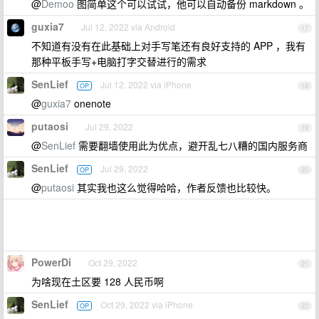
@
Demoo
图简单这个可以试试，他可以自动备份 markdown 。
guxia7
Jul 12, 2022 via Android
17
不知道有没有在此基础上对手写笔还有良好支持的 APP ，我有
那种平板手写+电脑打字交替进行的需求
SenLief
Jul 12, 2022 via iPhone
OP
18
@
guxia7
onenote
putaosi
Jul 29, 2022
19
@
SenLief
需要翻墙使用此为优点，避开乱七八糟的国内服务商
SenLief
Jul 29, 2022
OP
20
@
putaosi
其实我也这么觉得哈哈，作者反馈也比较快。
PowerDi
Oct 29, 2022
21
为啥现在土区要 128 人民币啊
SenLief
Oct 29, 2022 via iPhone
OP
22