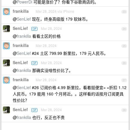
@
PowerDi
可能是涨价了？你看下谷歌商店的。
frankilla
Mar 28, 2024 via iPhone
23
@
SenLief
现在，终身高级版 179 软妹币。
SenLief
Mar 28, 2024
OP
24
@
frankilla
看看土区的价格
frankilla
Mar 28, 2024
25
@
SenLief
#24 土区 799.99 新里拉，179 元人民币。
SenLief
Mar 28, 2024
OP
26
@
frankilla
那确实没啥性价比了。
frankilla
Mar 28, 2024
27
@
SenLief
#26 订阅价格 4.99 新里拉，看着挺便宜= =折扣 1.12
人民币。179 能用 160 个月将近。。这样看的话按月订阅更具
性价比？
SenLief
Mar 28, 2024
OP
28
@
frankilla
也行，反正也不贵