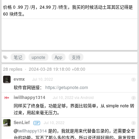
价格 0 .99 刀 /月，24.99 刀 /终生，我买的时候活动土耳其区记得是
60 块终生。
笔记
upnote
App
支持
28 replies
•
2024-03-28 19:18:00 +08:00
evmx
Jul 10, 2022
1
软件官网链接：
https://getupnote.com
iwillhappy1314
Jul 10, 2022 via Android
2
同样买了终身版，功能足够，界面比较简单，从 simple note 转
过来，用起来毫无压力。
SenLief
Jul 10, 2022
OP
3
@
iwillhappy1314
是的，我就是用来代替备忘录的，还需要全平
台的功能。写不了那么多的东西，所以说还挺好用的。我发现剪