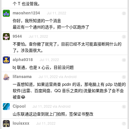
个 T 也没管我。
maoshen1234
Jul 11, 2022
2
你好，我所知道的一个消息
最近有一个通州的选手，把一个小区跑炸了
9544
Jul 11, 2022
3
不要怕。查你撤了就完了，目前已经不太可能直接断网什么的
了。涉及面很大。
alpha9318
Jul 11, 2022
4
bj 联通，也是 x 心云，目前没问题
lifansama
Jul 11, 2022 via Android
5
一直想知道，如果运营商查 pcdn 的话，那电脑上有 p2p 功能的
软件(迅雷、百度网盘、QQ 音乐之类的)流量如果跑多了会不会
被查😂
Cipool
Jul 11, 2022 via Android
6
山东联通这边查到就上门拍照，签保证书整改
louisxxx
Jul 11, 2022
7