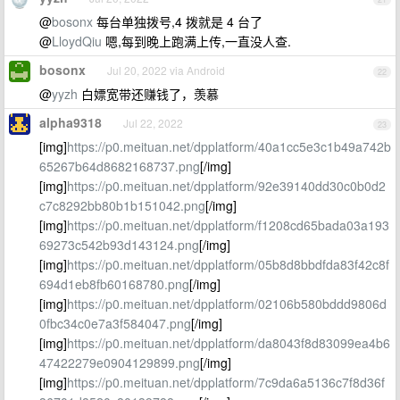
@
bosonx
每台单独拨号,4 拨就是 4 台了
@
LloydQiu
嗯,每到晚上跑满上传,一直没人查.
bosonx
Jul 20, 2022 via Android
22
@
yyzh
白嫖宽带还赚钱了，羡慕
alpha9318
Jul 22, 2022
23
[img]
https://p0.meituan.net/dpplatform/40a1cc5e3c1b49a742b
65267b64d8682168737.png
[/img]
[img]
https://p0.meituan.net/dpplatform/92e39140dd30c0b0d2
c7c8292bb80b1b151042.png
[/img]
[img]
https://p0.meituan.net/dpplatform/f1208cd65bada03a193
69273c542b93d143124.png
[/img]
[img]
https://p0.meituan.net/dpplatform/05b8d8bbdfda83f42c8f
694d1eb8fb60168780.png
[/img]
[img]
https://p0.meituan.net/dpplatform/02106b580bddd9806d
0fbc34c0e7a3f584047.png
[/img]
[img]
https://p0.meituan.net/dpplatform/da8043f8d83099ea4b6
47422279e0904129899.png
[/img]
[img]
https://p0.meituan.net/dpplatform/7c9da6a5136c7f8d36f