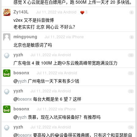
感觉 X 心云就是在白嫖用户，跑 500M 上传一天才 20 多块钱。
Zy143L
Jul 11, 2022 via Android
3
8
v2ex 又不是抖音微博
老老实实打 北京 网心云 不好么？
mingyoung
Jul 11, 2022 via iPhone
9
北京也是敏感词了吗
yyzh
Jul 11, 2022 via Android
10
广东电信 4 拨 100M 上跑🐶东云晚高峰带宽跑满没压力
bosonx
Jul 11, 2022 via Android
11
@
yyzh
广州电信一天下来有多少钱
yyzh
Jul 11, 2022 via Android
12
@
bosonx
每台大概是坐 6 望 7 这样
bosonx
Jul 11, 2022 via iPhone
13
@
yyzh
羡慕，现在入坑买啥装备好？有推荐吗
yyzh
Jul 12, 2022 via Android
14
@
bosonx
要高投入的😂设备得买雅典娜，只有这个和亚瑟能自