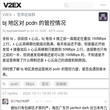
V2EX
宽带症候群
›
bj 地区对 pcdn 的管控情况
By
keshawnhsieh
at Jul 10, 2022 · 6876 views
坐标 bj ，目前挂 x 心云，bj 电信 4 拨之前一直稳定在叠加 100Mbps
上行，x 心云高峰期也能接近跑满，每天收益还不错，但是最近开始
发现 4 拨叠加后 x 心云高峰期只能跑到 50Mbps 上行，连接数也只有
之前的一半，但测速发现峰值还是可以到 100Mbps 的，不知道是不
是运营商做了什么限制还是 x 心云自己的调度机制原因。
同时想了解 bj 地区其他运营商对 pcdn 的管控力度，是否会遇到查水
表。
pcdn
Mbps
管控
高峰期
27 replies
•
2022-10-11 18:30:10 +08:00
S179276SP
Jul 11, 2022
1
貌似只有包邮区才管的严，我在广东开 perfect dark 往日本传几