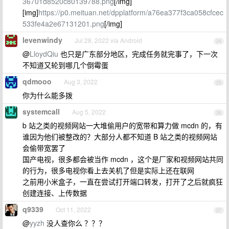
36701d8520c80139788.png
[/img]
[img]
https://p0.meituan.net/dpplatform/a76ea377f3ca058cfcec
533fe4a2e67131201.png
[/img]
levenwindy
Jul 28, 2022 via Android
24
@
LloydQiu
也只是广东部分地区，完成任务就完事了，下一次
不知道又轮到哪几个倒霉蛋
qdmooo
Aug 3, 2022
25
你为什么能多拨
systemcall
Aug 5, 2022
26
b 站之类的视频网站一大堆偷用户的宽带和算力做 mcdn 的，有
谁因为他们被整改的？大部分人都不知道 B 站之类的视频网站
会偷带宽罢了
国产电视，很多都会被当作 mcdn ，这个是厂家和视频网站共同
的行为，很多电视你看上去关机了但是实际上还在联网
之前用小米盒子，一直在尝试打开端口转发，打开了之后就疯狂
创建连接、上传数据
q9339
Oct 11, 2022
27
@
yyzh
没人查你么 ？？？