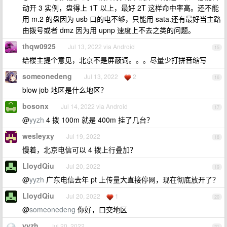
动开 3 实例，盘得上 1T 以上，最好 2T 这样命中率高。还不能
用 m.2 的盘因为 usb 口的电不够，只能用 sata.还有最好当主路
由拨号或者 dmz 因为用 upnp 速度上不去之类的问题。
thqw0925
Jul 13, 2022 via Android
15
给楼主提个意见，北京不是屏蔽词。。。尽量少打拼音缩写
someonedeng
Jul 13, 2022
2
16
blow job 地区是什么地区？
bosonx
Jul 14, 2022 via Android
17
@
yyzh
4 拨 100m 就是 400m 挂了几台？
wesleyxy
Jul 19, 2022
18
慢着，北京电信可以 4 拨上行叠加？
LloydQiu
Jul 20, 2022
19
@
yyzh
广东电信去年 pt 上传量大直接停网，现在彻底放开了？
LloydQiu
Jul 20, 2022
1
20
@
someonedeng
你好，口交地区
yyzh
Jul 20, 2022
21