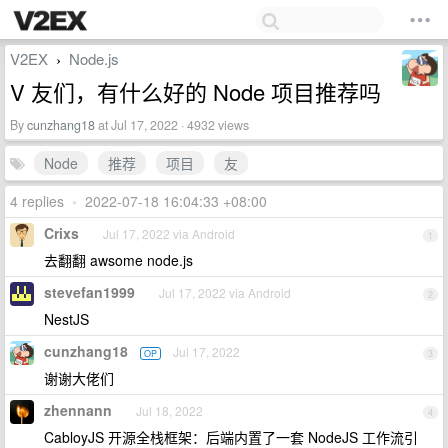
V2EX
Node.js
›
V 友们，有什么好的 Node 项目推荐吗
By
cunzhang18
at Jul 17, 2022 · 4932 views
Node
推荐
项目
友
4 replies
•
2022-07-18 16:04:33 +08:00
Crixs
Jul 17, 2022 via Android
1
去翻翻 awsome node.js
stevefan1999
Jul 17, 2022 via Android
2
NestJS
cunzhang18
Jul 17, 2022
OP
3
谢谢大佬们
zhennann
Jul 18, 2022
4
CabloyJS 开源全栈框架：后端内置了一套 NodeJS 工作流引