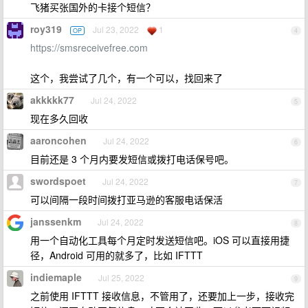
飞猪买张国外的卡接个短信？
roy319
Jul 23, 2022
1
OP
4
https://smsreceivefree.com
这个，我尝试了几个，有一个可以，找回来了
akkkkk77
Jul 24, 2022
5
现在多久回收
aaroncohen
Jul 24, 2022
6
目前还是 3 个月内要发短信或拨打电话保号吧。
swordspoet
Jul 24, 2022
7
可以间隔一段时间拨打亚马逊的客服电话保活
janssenkm
Jul 24, 2022
8
用一个自动化工具每个月定时发送短信吧。iOS 可以直接用捷
径，Android 可用的就多了，比如 IFTTT
indiemaple
Jul 25, 2022
9
之前使用 IFTTT 接收信息，不管用了，还要加上一步，接收完