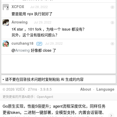
XCFOX
Jul 28, 2022
2
要是能用 npx 执行就好了
Arrowing
Jul 29, 2022
3
1K star ，101 fork ，为啥一个 issue 都没有？
另外，这个没有版权问题么？
cunzhang18
Jul 29, 2022
OP
4
@
Arrowing
好像都 close 了
• 请不要在回答技术问题时复制粘贴 AI 生成的内容
© 2026 V2EX · 27ms · 3.9.8.5
About
·
Language
更快更省的开源AI助手：OpenAgent
Go原生实现，性能5倍提升；agent流程深度优化，同样任务
更省token。二进制一键部署，全模型支持，内置会话管理、
›