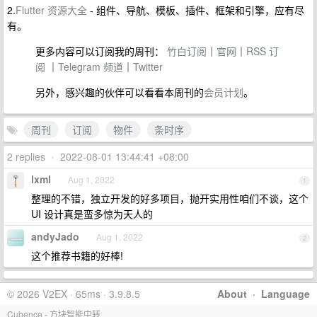
2.
Flutter 资源大全
- 组件、导航、模板、插件、框架和引擎，应有尽
有。
更多内容可以订阅我的周刊：
竹白订阅
｜
官网
｜
RSS 订
阅
｜
Telegram 频道
｜
Twitter
另外，感兴趣的伙伴可以看看本周刊的
会员计划
。
周刊
订阅
物件
条时序
2 replies
•
2022-08-01 13:44:41 +08:00
lxml
Aug 1, 2022
1
整理的不错，独立开发的好多项目，抛开实用性咱们不谈，这个
UI 设计真是蛮多惊为天人的
andyJado
Aug 1, 2022
2
这个推荐书籍的好棒!
© 2026 V2EX · 65ms · 3.9.8.5
About
·
Language
Cubence - 方块智能中转