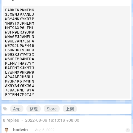
FARKEKPKNEM6

3JXENJP7ANLJ

W3Y4NKYYKR7P

YM9YTXJPHLMM

HMT9AXP6LEML

W3FP9ERJ9JM9

WNA6EJJAMELN

69KL7AM7E6FA

WE79JLPWF446

F69NHPF93XF9

W993XJYYWT3X

W6HEEMR4MEPA

PLFM7THA37YY

RAEFMTKJKMTJ

L7WFMXPHR9W9

APWJAEJH6NLL

M73R4R6TW4HN

AX9YA4Y6XJ6W

7J9AJPNEF9YA

App
整理
Store
上架
8 replies
•
2022-08-06 16:10:16 +08:00
hadwin
Aug 5, 2022
1