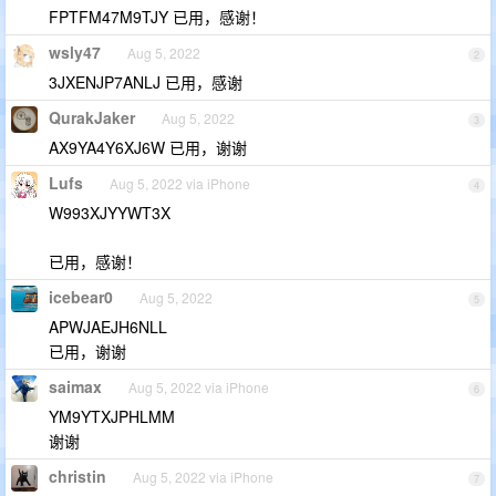
FPTFM47M9TJY 已用，感谢！
wsly47
Aug 5, 2022
2
3JXENJP7ANLJ 已用，感谢
QurakJaker
Aug 5, 2022
3
AX9YA4Y6XJ6W 已用，谢谢
Lufs
Aug 5, 2022 via iPhone
4
W993XJYYWT3X
已用，感谢！
icebear0
Aug 5, 2022
5
APWJAEJH6NLL
已用，谢谢
saimax
Aug 5, 2022 via iPhone
6
YM9YTXJPHLMM
谢谢
christin
Aug 5, 2022 via iPhone
7