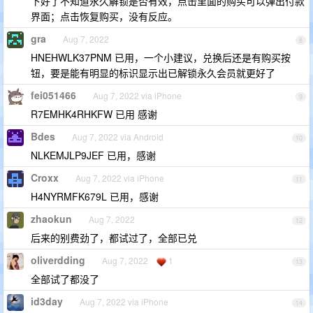
下好了不知道永久解锁是否有效，点击里面的购买可以弹出付款
界面；点击恢复购买，没有反应。
gra
Aug 7, 2022
8
HNEHWLK37PNM 已用，一个小建议，兑换后还是有购买按
钮，要是能有明显的标识显示出已解锁永久会员就更好了
fei051466
Aug 7, 2022 via iPhone
9
R7EMHK4RHKFW 已用 感谢
Bdes
Aug 7, 2022 via Android
10
NLKEMJLP9JEF 已用，感谢
Croxx
Aug 7, 2022 via iPhone
11
H4NYRMFK679L 已用，感谢
zhaokun
Aug 7, 2022
12
后来的别费劲了，都试过了，全部已兑
oliverdding
Aug 7, 2022
1
13
全部试了都没了
id3day
Aug 7, 2022 via iPhone
14