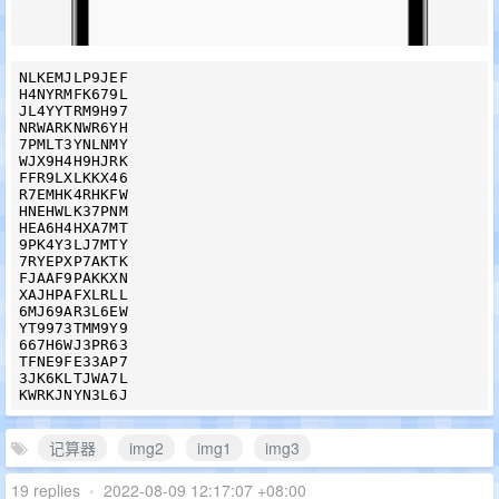
NLKEMJLP9JEF

H4NYRMFK679L

JL4YYTRM9H97

NRWARKNWR6YH

7PMLT3YNLNMY

WJX9H4H9HJRK

FFR9LXLKKX46

R7EMHK4RHKFW

HNEHWLK37PNM

HEA6H4HXA7MT

9PK4Y3LJ7MTY

7RYEPXP7AKTK

FJAAF9PAKKXN

XAJHPAFXLRLL

6MJ69AR3L6EW

YT9973TMM9Y9

667H6WJ3PR63

TFNE9FE33AP7

3JK6KLTJWA7L

记算器
img2
img1
img3
19 replies
•
2022-08-09 12:17:07 +08:00