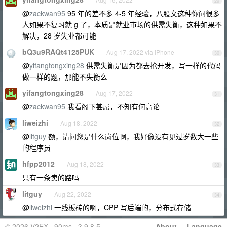
29
@
zackwan95
95 年的差不多 4-5 年经验，八股文这种你问很多
人如果不复习就 g 了，本质是就业市场的供需失衡，这种如果不
解决，28 岁失业都可能
bQ3u9RAQt4125PUK
Aug 17, 2022 via iPhone
30
@
yifangtongxing28
供需失衡是因为都去抢开发，写一样的代码
做一样的题，那能不失衡么
yifangtongxing28
Aug 17, 2022
31
@
zackwan95
我看阁下甚屌，不知有何高论
liweizhi
Aug 18, 2022
32
@
litguy
额，请问您是什么岗位啊，我好像没有见过岁数大一些
的程序员
hfpp2012
Aug 18, 2022
33
只有一条卖的路吗
litguy
Aug 22, 2022
34
@
liweizhi
一线板砖的啊，CPP 写后端的，分布式存储
© 2026 V2EX · 90ms · 3.9.8.5
About
·
Language