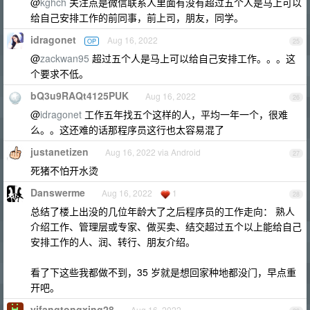
@
kghch
关注点是微信联系人里面有没有超过五个人是马上可以
给自己安排工作的前同事，前上司，朋友，同学。
idragonet
Aug 16, 2022
OP
25
@
zackwan95
超过五个人是马上可以给自己安排工作。。。这
个要求不低。
bQ3u9RAQt4125PUK
Aug 16, 2022
26
@
idragonet
工作五年找五个这样的人，平均一年一个，很难
么。。这还难的话那程序员这行也太容易混了
justanetizen
Aug 16, 2022 via Android
27
死猪不怕开水烫
Danswerme
Aug 16, 2022
1
28
总结了楼上出没的几位年龄大了之后程序员的工作走向： 熟人
介绍工作、管理层或专家、做买卖、结交超过五个以上能给自己
安排工作的人、润、转行、朋友介绍。
看了下这些我都做不到，35 岁就是想回家种地都没门，早点重
开吧。
yifangtongxing28
Aug 16, 2022