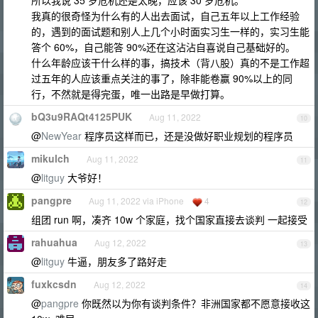
所以我说 35 岁危机还是太晚，应该 30 岁危机。
我真的很奇怪为什么有的人出去面试，自己五年以上工作经验
的，遇到的面试题和别人上几个小时面实习生一样的，实习生能
答个 60%，自己能答 90%还在这沾沾自喜说自己基础好的。
什么年龄应该干什么样的事，搞技术（背八股）真的不是工作超
过五年的人应该重点关注的事了，除非能卷赢 90%以上的同
行，不然就是得完蛋，唯一出路是早做打算。
bQ3u9RAQt4125PUK
Aug 11, 2022
10
@
NewYear
程序员这样而已，还是没做好职业规划的程序员
mikulch
Aug 11, 2022
11
@
litguy
大爷好！
pangpre
Aug 11, 2022 via iPhone
4
12
组团 run 啊，凑齐 10w 个家庭，找个国家直接去谈判 一起接受
rahuahua
Aug 12, 2022
13
@
litguy
牛逼，朋友多了路好走
fuxkcsdn
Aug 12, 2022
14
@
pangpre
你既然以为你有谈判条件？非洲国家都不愿意接收这