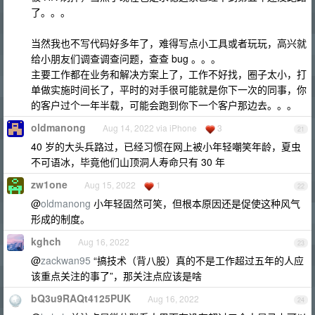
了。。。
当然我也不写代码好多年了，难得写点小工具或者玩玩，高兴就
给小朋友们调查调查问题，查查 bug 。。。
主要工作都在业务和解决方案上了，工作不好找，圈子太小，打
单做实施时间长了，平时的对手很可能就是你下一次的同事，你
的客户过个一年半载，可能会跑到你下一个客户那边去。。。
oldmanong
Aug 14, 2022 via iPhone
3
21
40 岁的大头兵路过，已经习惯在网上被小年轻嘲笑年龄，夏虫
不可语冰，毕竟他们山顶洞人寿命只有 30 年
zw1one
Aug 15, 2022
1
22
@
oldmanong
小年轻固然可笑，但根本原因还是促使这种风气
形成的制度。
kghch
Aug 16, 2022
23
@
zackwan95
“搞技术（背八股）真的不是工作超过五年的人应
该重点关注的事了”，那关注点应该是啥
bQ3u9RAQt4125PUK
Aug 16, 2022
24