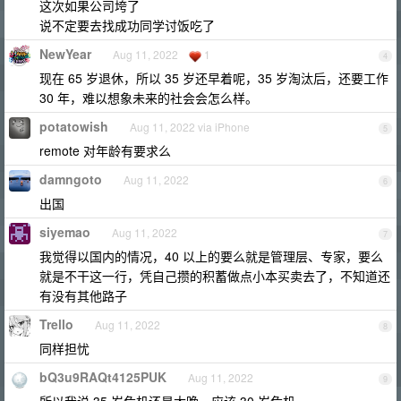
这次如果公司垮了
说不定要去找成功同学讨饭吃了
NewYear
Aug 11, 2022
1
4
现在 65 岁退休，所以 35 岁还早着呢，35 岁淘汰后，还要工作
30 年，难以想象未来的社会会怎么样。
potatowish
Aug 11, 2022 via iPhone
5
remote 对年龄有要求么
damngoto
Aug 11, 2022
6
出国
siyemao
Aug 11, 2022
7
我觉得以国内的情况，40 以上的要么就是管理层、专家，要么
就是不干这一行，凭自己攒的积蓄做点小本买卖去了，不知道还
有没有其他路子
Trello
Aug 11, 2022
8
同样担忧
bQ3u9RAQt4125PUK
Aug 11, 2022
9