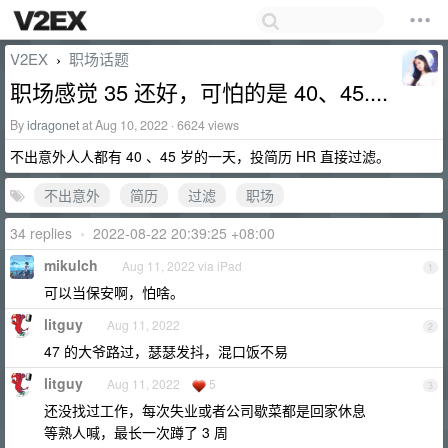
V2EX
职场话题
›
职场感觉 35 还好，可怕的是 40、45....
By
idragonet
at Aug 10, 2022 · 6624 views
不出意外人人都有 40 、45 岁的一天，投简历 HR 直接过滤。
不出意外
简历
过滤
职场
34 replies
•
2022-08-22 20:39:25 +08:00
mikulch
Aug 11, 2022 via iPad
1
可以当保安啊，怕啥。
litguy
Aug 11, 2022
2
47 的大爷路过，瑟瑟发抖，混口饭不易
litguy
Aug 11, 2022
5
3
还没找过工作，每次失业或者公司歇菜都是回家休息
等熟人喊，最长一次蹲了 3 周