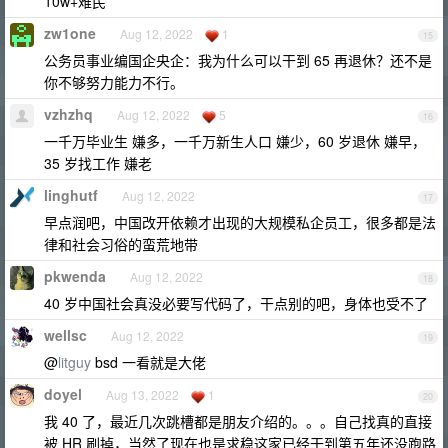
10w+难民
zw1one
Aug 12, 2022
1
15
公务员事业编国企央企：我为什么可以干到 65 再退休？还不是
你不够努力能力不行。
vzhzhq
Aug 12, 2022
5
16
一千万毕业生 嫌多，一千万新生人口 嫌少，60 岁退休 嫌早，
35 岁找工作 嫌老
linghutf
Aug 12, 2022
17
早点润吧，中国改开依赖才出现的大规模私企员工，很多都是法
律和社会习俗的蛮荒地带
pkwenda
Aug 12, 2022
18
40 岁中国社会真没必要写代码了，干点别的吧，身体也受不了
wellsc
Aug 12, 2022
19
@
litguy
bsd 一看就是大佬
doyel
Aug 13, 2022
1
20
我 40 了，最近几次跳槽都是朋友介绍的。。。自己找真的直接
被 HR 刷掉，当然了现在也是求稳这家已经干到第五年还没跑路