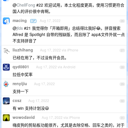
@
ChellFong
#22 欢迎试用，本土化程度更高，使用习惯更符合
国人的评价很中肯啊。
macing
Aug 17, 2022
OP
26
@
jfds
#21 我觉得你「开箱即用」总结得比我好😂。拼音搜索
Alfred 是 Spotlight 自带的残缺版，而且除了 app&文件外就一点
不支持拼音了
liuzhihang
Aug 17, 2022 via iPhone
27
已经在用了，不过没有开会员。
qyd0801
Aug 17, 2022 via Android
28
拉低中奖率
renyijiu
Aug 17, 2022
29
支持一下
cxsz
Aug 17, 2022
30
有 win 支持计划没😃
wowodavid
Aug 17, 2022 via iPhone
31
嗨皮狗的剪贴板功能很齐，尤其是去除空格、回车之类的，对于