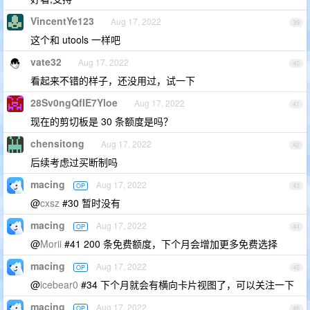
VincentYe123
Aug 17, 2022
39
这个和 utools 一样吧
vate32
Aug 17, 2022
40
看起来不错的样子，还没用过，试一下
28Sv0ngQfIE7Yloe
Aug 17, 2022
41
现在的剪切板是 30 条额度是吗？
chensitong
Aug 17, 2022
42
后续考虑过买断制吗
macing
Aug 17, 2022
OP
43
@
cxsz
#30 暂时没有
macing
Aug 17, 2022
OP
44
@
Morii
#41 200 条免费额度，下个月会增加更多免费选择
macing
Aug 17, 2022
OP
45
@
icebear0
#34 下个月就会有横向卡片视图了，可以关注一下
macing
Aug 17, 2022
OP
46