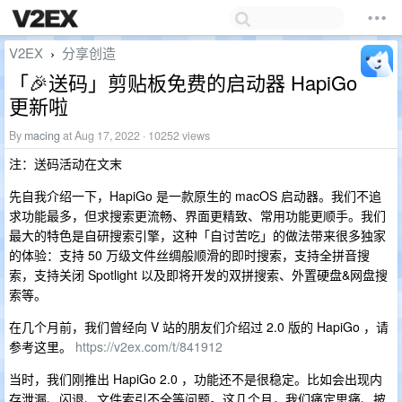
V2EX
分享创造
›
「🎉送码」剪贴板免费的启动器 HapiGo
更新啦
By
macing
at Aug 17, 2022 · 10252 views
注：送码活动在文末
先自我介绍一下，HapiGo 是一款原生的 macOS 启动器。我们不追
求功能最多，但求搜索更流畅、界面更精致、常用功能更顺手。我们
最大的特色是自研搜索引擎，这种「自讨苦吃」的做法带来很多独家
的体验：支持 50 万级文件丝绸般顺滑的即时搜索，支持全拼音搜
索，支持关闭 Spotlight 以及即将开发的双拼搜索、外置硬盘&网盘搜
索等。
在几个月前，我们曾经向 V 站的朋友们介绍过 2.0 版的 HapiGo ，请
参考这里。
https://v2ex.com/t/841912
当时，我们刚推出 HapiGo 2.0 ，功能还不是很稳定。比如会出现内
存泄漏、闪退、文件索引不全等问题。这几个月，我们痛定思痛、披