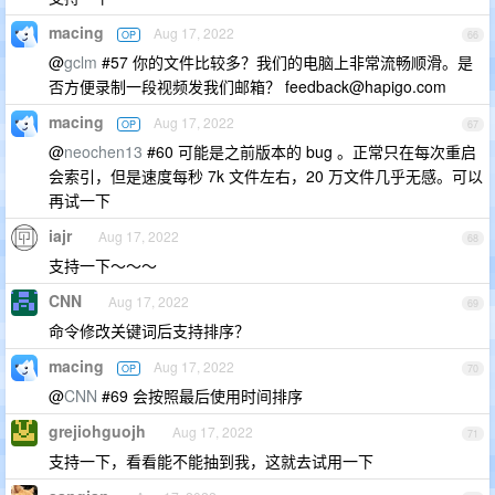
macing
Aug 17, 2022
OP
66
@
gclm
#57 你的文件比较多？我们的电脑上非常流畅顺滑。是
否方便录制一段视频发我们邮箱？
feedback@hapigo.com
macing
Aug 17, 2022
OP
67
@
neochen13
#60 可能是之前版本的 bug 。正常只在每次重启
会索引，但是速度每秒 7k 文件左右，20 万文件几乎无感。可以
再试一下
iajr
Aug 17, 2022
68
支持一下～～～
CNN
Aug 17, 2022
69
命令修改关键词后支持排序？
macing
Aug 17, 2022
OP
70
@
CNN
#69 会按照最后使用时间排序
grejiohguojh
Aug 17, 2022
71
支持一下，看看能不能抽到我，这就去试用一下