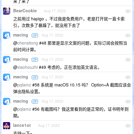
来了来了
BearCookie
Aug 17, 2022
60
之前用过 hapigo ，不过我是免费用户，老是打开就一直卡索
引，次数多了暴躁了，就没用下去了
macing
Aug 17, 2022
OP
61
@
chensitong
#48 那里是显示文案的问题，实际订阅会按照当
前时间计算。
macing
Aug 17, 2022
OP
62
@
xiaohouzhi
#49 考虑的，正在添加英文语言。
macing
Aug 17, 2022
OP
63
@
pqlamz
#58 系统是 macOS 10.15 吗？ Option+A 截图应该会
弹出隐私设置。
macing
Aug 17, 2022
OP
64
@
pqlamz
#56 有截图吗？我这里看到的是正常的，证书明年到
期。
lance1ot
Aug 17, 2022
65
支持一下~