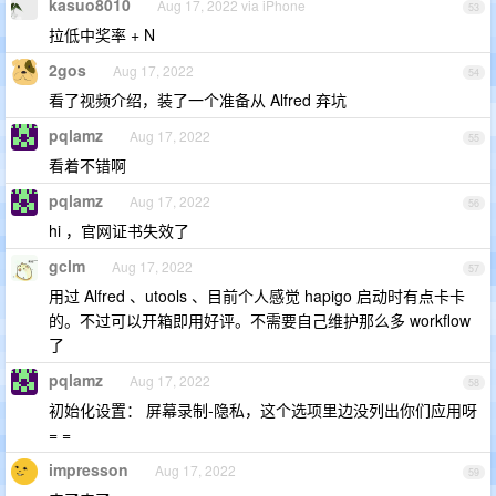
kasuo8010
Aug 17, 2022 via iPhone
53
拉低中奖率 + N
2gos
Aug 17, 2022
54
看了视频介绍，装了一个准备从 Alfred 弃坑
pqlamz
Aug 17, 2022
55
看着不错啊
pqlamz
Aug 17, 2022
56
hi ，官网证书失效了
gclm
Aug 17, 2022
57
用过 Alfred 、utools 、目前个人感觉 hapigo 启动时有点卡卡
的。不过可以开箱即用好评。不需要自己维护那么多 workflow
了
pqlamz
Aug 17, 2022
58
初始化设置： 屏幕录制-隐私，这个选项里边没列出你们应用呀
= =
impresson
Aug 17, 2022
59