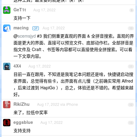
GeT1t
Aug 17, 2022
9
支持一下
macing
Aug 17, 2022
OP
10
@
scemsjyd
#3 我们侧重更直观的界面 & 全拼音搜索。直观的界
面是更大的界面、直接可以预览文件、底部动作栏。全部拼音是
指文件及 Craft 、书签等内容都可以直接使用全拼搜索。可以看
一下文章内容。
4X4
Aug 17, 2022
11
目前一直在跟用，不知道是我笔记本问题还是啥，快捷键启动搜
索界面，总觉得有些卡，出界面有点儿慢（之前确实常用 Alfred
，后来过渡到 HapiGo ），总之，体验还是不错的。希望越来越
好。
RikiZhu
Aug 17, 2022 via iPhone
12
来了，拉低中奖率
eggsblue
Aug 17, 2022
13
支持支持