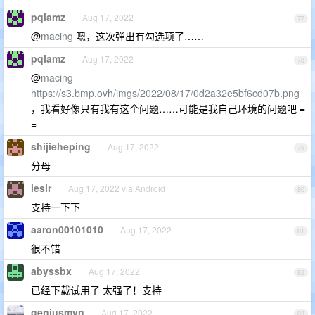
pqlamz
Aug 17, 2022
77
@
macing
嗯，这次弹出有勾选项了……
pqlamz
Aug 17, 2022
78
@
macing
https://s3.bmp.ovh/imgs/2022/08/17/0d2a32e5bf6cd07b.png
，我看好像只有我有这个问题……可能是我自己环境的问题吧 =
=
shijieheping
Aug 17, 2022
79
分母
lesir
Aug 17, 2022 via Android
80
支持一下下
aaron00101010
Aug 17, 2022
81
很不错
abyssbx
Aug 17, 2022
82
已经下载试用了 太强了！支持
geniusmyn
Aug 17, 2022
83