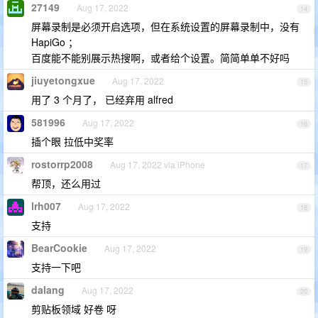
27149
Aug 17, 2022
14
屏幕录制是必须开启选项，但在系统设置的屏幕录制中，没有
HapiGo ；
百度能不能别展示热搜啊，或者给个设置。简简单单不好吗
jiuyetongxue
Aug 17, 2022
15
用了 3 个月了， 已经弃用 alfred
581996
Aug 17, 2022
16
插个眼 拉低中奖率
rostorrp2008
Aug 17, 2022 via iPhone
17
帮顶，还么用过
lrh007
Aug 17, 2022
18
支持
BearCookie
Aug 17, 2022
19
支持一下吧
dalang
Aug 17, 2022
20
剪贴板领域 好卷 呀