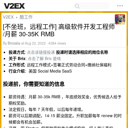
V2EX
酷工作
›
[不坐班，远程工作] 高级软件开发工程师
/月薪 30-35K RMB
By
Brixlabs
at Aug 22, 2022 · 4384 views
投递方式
:
点击该链接投递
投递时请选择相应的岗位名称
关于 Brix
:
点击了解 Brix 是啥
工作形式
: 远程工作模式+签署正式劳动合同+缴纳社保福利
行业介绍
：美国 Social Media SaaS
投递前，你需要知道的信息
薪资待遇：月薪 30-35k RMB ，年底绩效奖金，优秀候选人给予
期权奖励。
法定假日，每年 7 天年假，以后每年递增。
薪资可以后期调配，14-15 薪没固定。升职加薪每年 renew 的时
候都会有机会加薪。