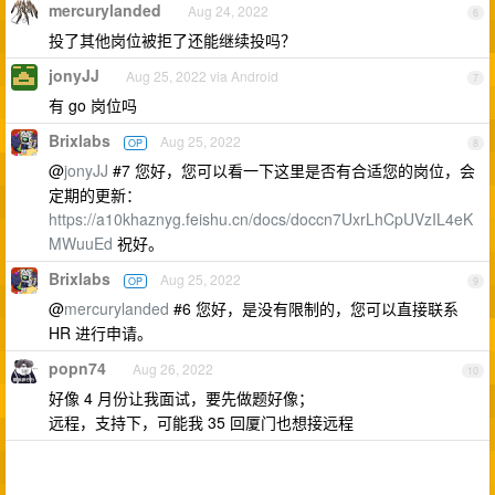
mercurylanded
Aug 24, 2022
6
投了其他岗位被拒了还能继续投吗？
jonyJJ
Aug 25, 2022 via Android
7
有 go 岗位吗
Brixlabs
Aug 25, 2022
OP
8
@
jonyJJ
#7 您好，您可以看一下这里是否有合适您的岗位，会
定期的更新：
https://a10khaznyg.feishu.cn/docs/doccn7UxrLhCpUVzIL4eK
MWuuEd
祝好。
Brixlabs
Aug 25, 2022
OP
9
@
mercurylanded
#6 您好，是没有限制的，您可以直接联系
HR 进行申请。
popn74
Aug 26, 2022
10
好像 4 月份让我面试，要先做题好像；
远程，支持下，可能我 35 回厦门也想接远程